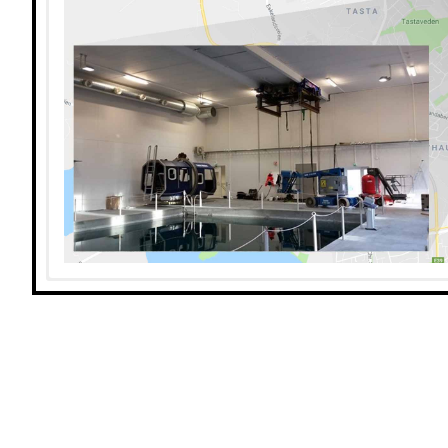
Kompetanse for alle industrier
Uansett hvilken industri du jobber i, er RelyOn
Nutec Trondheim din sikkerhetspartn
Vårt nordligste treningssenter i
Norge