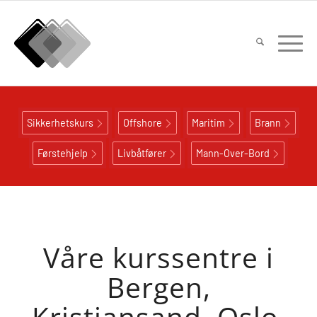
Sikkerhetskurs
Offshore
Maritim
Brann
Førstehjelp
Livbåtfører
Mann-Over-Bord
Våre kurssentre i
Bergen,
Kristiansand, Oslo,