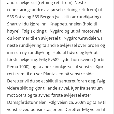
andre avkjørsel (retning rett frem). Neste
rundkjøring: andre avkjørsel (retning rett frem) til
555 Sotra og E39 Bergen (se skilt før rundkjøring).
Snart vil du kjøre inn i Knappetunnelen (hold til
høyre). Følg skilting til Nygård og ut på motorvei til
du kommer til en avkjørsel til Nygård/Gravdalen. I
neste rundkjøring ta andre avkjørsel over broen og
inn i en ny rundkjøring. Hold til høyre og kjør ut
første avkjøring. Følg Rv582 Lyderhornsveien (forbi
Rema 1000), og ta andre innkjørsel til venstre. Kjør
rett frem til du ser Plantasjen på venstre side.
Deretter vil du se et skilt til senteret foran deg. Følg
videre skilt og kjør til ende av vei. Kjør fra sentrum
mot Sotra og ta av ved første avkjørsel etter
Damsgårdstunnelen. Følg veien ca. 200m og ta av til
venstre ved bensinstasjonen. Deretter følg veien til