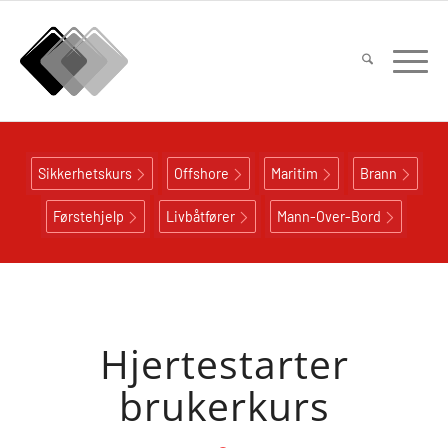
Sikkerhetskurs
Offshore
Maritim
Brann
Førstehjelp
Livbåtfører
Mann-Over-Bord
Hjertestarter
brukerkurs