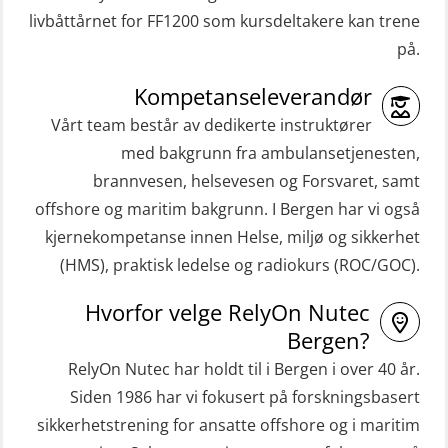
ROC sertifikat grunnleggende
livbåttårnet for FF1200 som kursdeltakere kan trene
Grunnleggende sikkerhetskurs –
(GMDSS) (ORC102)
på.
Repetisjon (Norsk) for
ROC sertifikat repetisjon (GMDSS)
beredskapspersonell med E-læring
Kompetanseleverandør
(ORC103)
(OBSBLE044)
Vårt team består av dedikerte instruktører
STCW Grunnkurs Redningsfarkoster
med bakgrunn fra ambulansetjenesten,
HLO/MOB/Søk- og Redningslag
(MBSBLE022)
brannvesen, helsevesen og Forsvaret, samt
kombinasjon – repetisjon (OSC1162)
offshore og maritim bakgrunn. I Bergen har vi også
STCW Hurtiggående mann over bord
HLO/Søk & Redningslag kombinasjon
kjernekompetanse innen Helse, miljø og sikkerhet
båt (HMOB) (MSE100)
– repetisjon (OSC1161)
(HMS), praktisk ledelse og radiokurs (ROC/GOC).
STCW Hurtiggående mann over bord
Helikopterevakuering inkl.
Hvorfor velge RelyOn Nutec
båt (HMOB) oppdatering (MSE1001)
Pustelunge (OSE1251)
Bergen?
STCW Livbåtfører redningsfarkoster
Helikopterevakuering med HABD,
RelyOn Nutec har holdt til i Bergen i over 40 år.
32 t (MSE1031)
inkl. Brannslukking og Førstehjelp-
Siden 1986 har vi fokusert på forskningsbasert
sivile mannskaper (FSC119)
STCW Mann-Over-Bord
sikkerhetstrening for ansatte offshore og i maritim