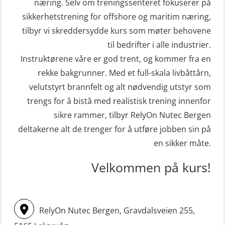
(hurtiggående) 32 t m/mørkekjøring
næring. Selv om treningssenteret fokuserer på
Helikopterevakuering med HABD,
sikkerhetstrening for offshore og maritim næring,
(MSE112)
inkl. brannslukning (FSC121)
tilbyr vi skreddersydde kurs som møter behovene
STCW Redningsfarkost oppdatering
Hjertestarter brukerkurs (OFA107)
til bedrifter i alle industrier.
sliskebåt (MSE116)
Kombi Søk og Redningslag og HLO
Instruktørene våre er god trent, og kommer fra en
STCW Sikkerhetsopplæring for
repetisjonskurs med e-læring
rekke bakgrunner. Med et full-skala livbåttårn,
sjøfolk på mindre skip med eLearning
velutstyrt brannfelt og alt nødvendig utstyr som
(ABSBLE010)
(MBSBLE003)
trengs for å bistå med realistisk trening innenfor
Kondisjonstest (OSC151)
sikre rammer, tilbyr RelyOn Nutec Bergen
STCW oppdatering Livbåtfører
Ledertrening i beredskap og
deltakerne alt de trenger for å utføre jobben sin på
redningsfarkoster 8 t – konvensjonell
krisehåndtering for plattformsjefer
en sikker måte.
båt (MSE103)
(OER105)
Velkommen på kurs!
STCW oppdatering Mann-Over-Bord
Livbåtfører FF1200 repetisjon
(hurtiggående) 16 t m/mørkekjøring
(OSE1431)
(MSE113)
Livbåtfører FF1200 repetisjon
RelyOn Nutec Bergen, Gravdalsveien 255,
STCW oppgradering for