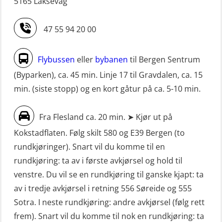
simulator (OSE161)
5165 Laksevåg
dekksoffiserer uten fartstid 66 t
Livbåtfører Sliskelivbåt grunnkurs
(MBS124)
47 55 94 20 00
m/E-læring (OSEBLE006)
STCW oppgradering for
Livbåtfører fritt fall FF48 repetisjon
maskinoffiserer uten fartstid 66 t
Flybussen
eller
bybanen
til Bergen Sentrum
(OSE1471)
(MBS125)
(Byparken), ca. 45 min. Linje 17 til Gravdalen, ca. 15
Livbåtfører grunnkurs m/E-læring
min. (siste stopp) og en kort gåtur på ca. 5-10 min.
Sikkerhetskurs for ansatte på
FF1200 (OSE1424)
oppdrettsanlegg (LBS100)
Fra Flesland ca. 20 min. ➤ Kjør ut på
Livbåtfører grunnkurs m/E-læring
Sjøfolk med særskilte sikringsplikter
Kokstadflaten. Følg skilt 580 og E39 Bergen (to
FF1200 simulator (OSEBLE007)
(MBS1191)
rundkjøringer). Snart vil du komme til en
Livbåtfører grunnkurs m/E-læring
Ulykkesgransking – Webinar (LSP103)
rundkjøring: ta av i første avkjørsel og hold til
FF48 og FF1000D (OSEBLE004)
venstre. Du vil se en rundkjøring til ganske kjapt: ta
VHF / SRC 2 dager (ORC104)
Livbåtfører grunnkurs m/E-læring
av i tredje avkjørsel i retning 556 Søreide og 555
Videregående sikkerhetsopplæring
Konvensjonell livbåt (OSEBLE005)
Sotra. I neste rundkjøring: andre avkjørsel (følg rett
for skipsoffiserer (MBS100)
frem). Snart vil du komme til nok en rundkjøring: ta
Livbåtfører konvensjonell livbåt –