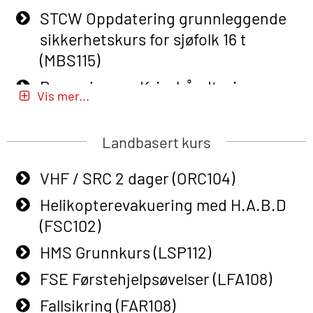
Course (English) for emergency
STCW Oppdatering grunnleggende
response personnel with Adaptive E-
sikkerhetskurs for sjøfolk 16 t
learning (OBSBLE050)
(MBS115)
Helikopterevakuering inkl pustelunge
Passasjer- og Krisehåndtering
med adaptive e-læring (OSEBLE018)
Vis mer...
(MBSBLE020)
Helicopter Underwater Escape incl.
Passasjer- og Krisehåndtering
Airpocket with E-learning (English)
Landbasert kurs
oppdatering (MBSBLE019)
(OSEBLE009)
VHF / SRC 2 dager (ORC104)
STCW Grunnleggende
Additional Basic Safety Training for
sikkerhetsopplæring for fiskere
Helikopterevakuering med H.A.B.D
the Norwegian Sector (OBS117)
(MBSBLE031)
(FSC102)
Grunnleggende Sikkerhetskurs –
STCW Grunnleggende
HMS Grunnkurs (LSP112)
Rep. for helikoptermannskap inkl.
sikkerhetsopplæring for fiskere
HABD (FSC122)
FSE Førstehjelpsøvelser (LFA108)
oppdatering (MBSBLE032)
Påbygging fra Offshore Norge til
Fallsikring (FAR108)