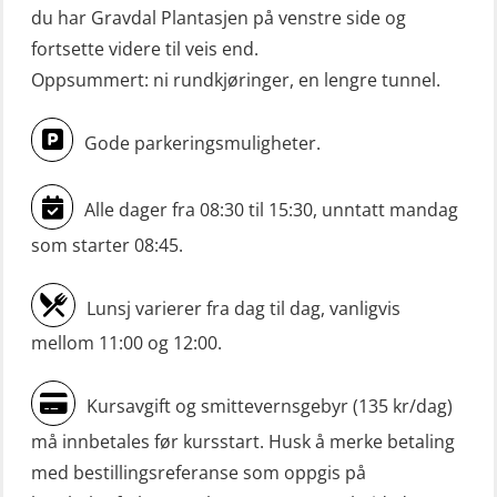
du har Gravdal Plantasjen på venstre side og
båt m/mørkekjøring – repetisjon
fortsette videre til veis end.
(OSE151)
Oppsummert: ni rundkjøringer, en lengre tunnel.
Mann-Over-Bord (hurtiggående) liten
båt u/mørkekjøring – grunnleggende
Gode parkeringsmuligheter.
(OSE1142)
Mann-Over-Bord liten båt (MOB)
Alle dager fra 08:30 til 15:30, unntatt mandag
u/mørkekjøring – repetisjon (OSE152)
som starter 08:45.
Mørkekjøring-modul for Mann-Over-
Lunsj varierer fra dag til dag, vanligvis
Bord (hurtiggående) liten båt
mellom 11:00 og 12:00.
(OSE1001)
ROC sertifikat grunnleggende
Kursavgift og smittevernsgebyr (135 kr/dag)
(GMDSS) (ORC102)
må innbetales før kursstart. Husk å merke betaling
ROC sertifikat repetisjon (GMDSS)
med bestillingsreferanse som oppgis på