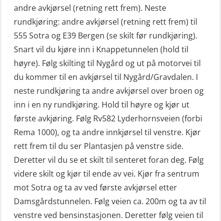
andre avkjørsel (retning rett frem). Neste
grunnleggende (OSE135)
rundkjøring: andre avkjørsel (retning rett frem) til
Livbåtfører konvensjonell repetisjon
555 Sotra og E39 Bergen (se skilt før rundkjøring).
(OSE1361)
Snart vil du kjøre inn i Knappetunnelen (hold til
høyre). Følg skilting til Nygård og ut på motorvei til
Livbåtfører konvertering til FF48 inkl.
du kommer til en avkjørsel til Nygård/Gravdalen. I
repetisjon (OSE106)
neste rundkjøring ta andre avkjørsel over broen og
Livbåtfører sliskelivbåt repetisjon
inn i en ny rundkjøring. Hold til høyre og kjør ut
(OSE1301)
første avkjøring. Følg Rv582 Lyderhornsveien (forbi
Rema 1000), og ta andre innkjørsel til venstre. Kjør
Livbåtfører sliskestuplivbåt –
rett frem til du ser Plantasjen på venstre side.
grunnleggende (OSE129)
Deretter vil du se et skilt til senteret foran deg. Følg
Mann-Over-Bord (hurtiggående) liten
videre skilt og kjør til ende av vei. Kjør fra sentrum
båt m/mørkekjøring – grunnleggende
mot Sotra og ta av ved første avkjørsel etter
(OSE114)
Damsgårdstunnelen. Følg veien ca. 200m og ta av til
Mann-Over-Bord (hurtiggående) liten
venstre ved bensinstasjonen. Deretter følg veien til