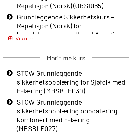
Repetisjon (Norsk) (OBS1065)
Grunnleggende Sikkerhetskurs –
Repetisjon (Norsk) for
beredskapspersonell med Adaptive
Vis mer...
E-læring (OBSBLE051)
Basic Safety Training (English) – with
Maritime kurs
Adaptive E-learning (OBSBLE047)
STCW Grunnleggende
Basic Safety Training – Refresher
sikkerhetsopplæring for Sjøfolk med
Course (English) with E-learning
E-læring (MBSBLE030)
(OBSBLE048)
STCW Grunnleggende
Basic Safety Training – Refresher
sikkerhetsopplæring oppdatering
Course (English) (OBS1063)
kombinert med E-læring
Basic Safety Training – Refresher
(MBSBLE027)