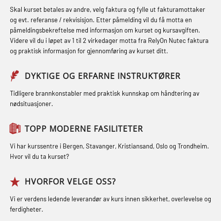
FSE Førstehjelpsøvelser (LFA108)
STCW kombi oppdatering offiserer
Skal kurset betales av andre, velg faktura og fylle ut fakturamottaker
Hjertestarter brukerkurs (OFA107)
Fallsikring (FAR108)
og evt. referanse / rekvisisjon. Etter påmelding vil du få motta en
og med.behandling (MBS134)
påmeldingsbekreftelse med informasjon om kurset og kursavgiften.
Røykdykking industrivern –
Førstehjelp – repetisjon (OFA102)
Videre vil du i løpet av 1 til 2 virkedager motta fra RelyOn Nutec faktura
STCW Kombi Oppdatering Offiserer
repetisjon (LFI105)
og praktisk informasjon for gjennomføring av kurset ditt.
Førstehjelp grunnkurs (OFABLE101)
og Medisinsk Behandling med
Sikkerhetskurs for ansatte på
Webinar (MBS1341)
GOC sertifikat grunnleggende
DYKTIGE OG ERFARNE INSTRUKTØRER
oppdrettsanlegg (LBS100)
(GMDSS) (MRC101)
STCW Oppdatering for offiserer 24 t
Tidligere brannkonstabler med praktisk kunnskap om håndtering av
Ulykkesgransking – Webinar (LSP103)
nødsituasjoner.
(MBS114)
GOC sertifikat repetisjon (GMDSS)
Varme Arbeider – Slukkeøvelser
(MRC102)
STCW Medisinsk førstehjelp (MFA1081)
TOPP MODERNE FASILITETER
(LFI100)
GSK Sikkerhetskurs offshore for
STCW Medisinsk førstehjelp
Vi har kurssentre i Bergen, Stavanger, Kristiansand, Oslo og Trondheim.
oljearbeidere (OBS1055)
oppdatering (MBSBLE025)
Hvor vil du ta kurset?
GWO: BST – Offshore (Blended with
STCW Oppdatering Medisinsk
HVORFOR VELGE OSS?
Adaptive e-learning + practical)
behandling (MBSBLE018)
Vi er verdens ledende leverandør av kurs innen sikkerhet, overlevelse og
(RBSBLE018)
Påbygging fra Offshore Norge til
ferdigheter.