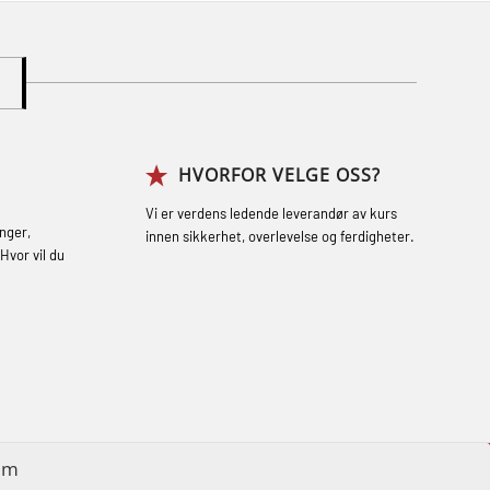
learning practical) (RBSBLE002)
Gass kurs H2S (OSP105)
Gass kurs H2S (OSP105)
Grunnkurs Industrivern (LSC115)
HVORFOR VELGE OSS?
Grunnkurs Røykdykking Industrivern
(LFI104)
Vi er verdens ledende leverandør av kurs
nger,
innen sikkerhet, overlevelse og ferdigheter.
Helikopterevakuering med HABD, inkl.
Hvor vil du
brannslukning (FSC121)
Hjertestarter brukerkurs (OFA107)
Røykdykking industrivern – repetisjon
(LFI105)
Sikkerhetskurs for ansatte på
im
oppdrettsanlegg (LBS100)