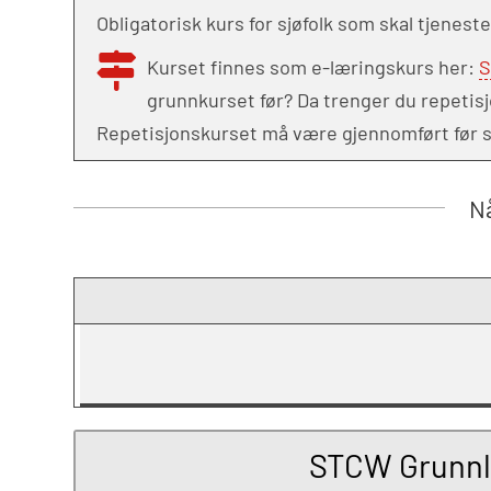
Obligatorisk kurs for sjøfolk som skal tjenes
Kurset finnes som e-læringskurs her:
S
grunnkurset før? Da trenger du repeti
Repetisjonskurset må være gjennomført før se
Nå
STCW Grunnle