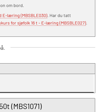
sjon om bord.
d E-læring (MBSBLE030)
. Har du tatt
rs for sjøfolk 16 t - E-læring (MBSBLE027)
.
på.
50t (MBS1071)