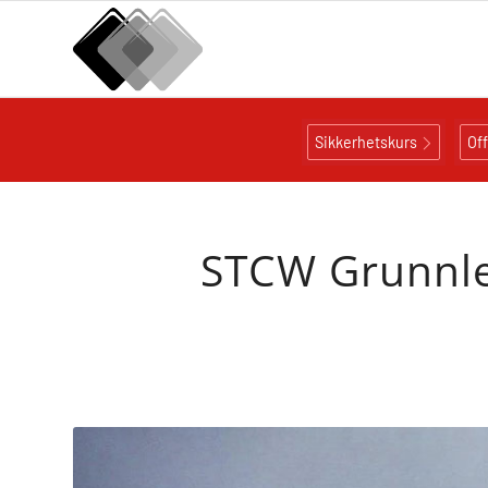
Sikkerhetskurs
Of
STCW Grunnleg