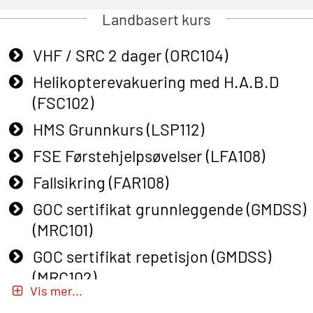
Landbasert kurs
VHF / SRC 2 dager (ORC104)
Helikopterevakuering med H.A.B.D
(FSC102)
HMS Grunnkurs (LSP112)
FSE Førstehjelpsøvelser (LFA108)
Fallsikring (FAR108)
GOC sertifikat grunnleggende (GMDSS)
(MRC101)
GOC sertifikat repetisjon (GMDSS)
(MRC102)
Vis mer...
GWO: BST – Onshore (Blended: e-