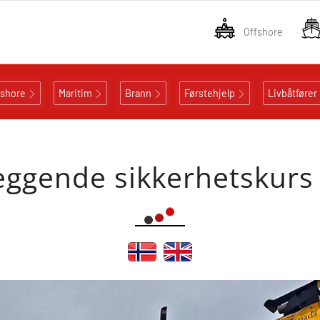
Offshore
fshore
Maritim
Brann
Førstehjelp
Livbåtfører
gende sikkerhetskurs f