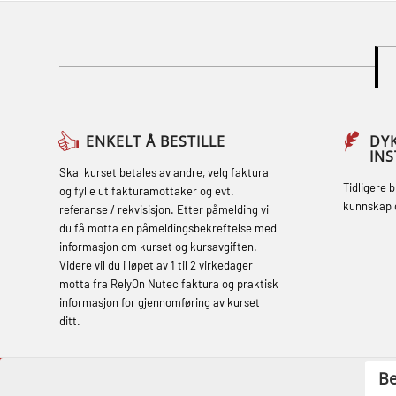
Adaptive E-learning (OBSBLE047)
Basic Safety Training – Refresher
Course (English) with E-learning
(OBSBLE048)
Basic Safety Training – Refresher
ENKELT Å BESTILLE
DY
IN
Course (English) (OBS1063)
Skal kurset betales av andre, velg faktura
Tidligere 
og fylle ut fakturamottaker og evt.
Basic Safety Training – Refresher
kunnskap 
referanse / rekvisisjon. Etter påmelding vil
Course (English) for emergency
du få motta en påmeldingsbekreftelse med
informasjon om kurset og kursavgiften.
response personnel with Adaptive E-
Videre vil du i løpet av 1 til 2 virkedager
learning (OBSBLE050)
motta fra RelyOn Nutec faktura og praktisk
informasjon for gjennomføring av kurset
Helikopterevakuering inkl pustelunge
ditt.
med adaptive e-læring (OSEBLE018)
Helicopter Underwater Escape incl.
Be