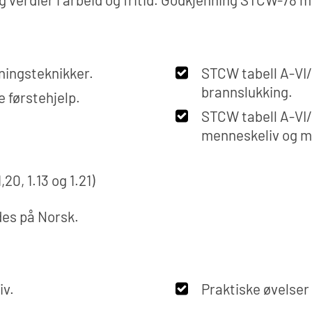
ningsteknikker.
STCW tabell A-VI
brannslukking.
 førstehjelp.
STCW tabell A-VI/
menneskeliv og mi
20, 1.13 og 1.21)
des på Norsk.
iv.
Praktiske øvelser 