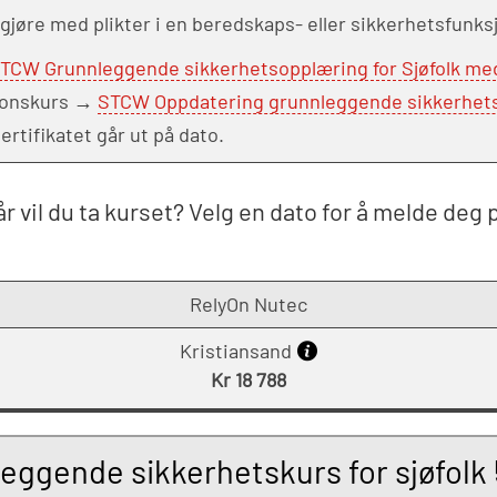
tegjøre med plikter i en beredskaps- eller sikkerhetsfunk
TCW Grunnleggende sikkerhetsopplæring for Sjøfolk me
sjonskurs →
STCW Oppdatering grunnleggende sikkerhetsku
rtifikatet går ut på dato.
r vil du ta kurset? Velg en dato for å melde deg 
RelyOn Nutec
Kristiansand
Kr 18 788
ggende sikkerhetskurs for sjøfolk 