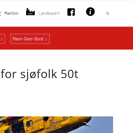
Maritim
Landbasert
Mann-Over-Bord
or sjøfolk 50t