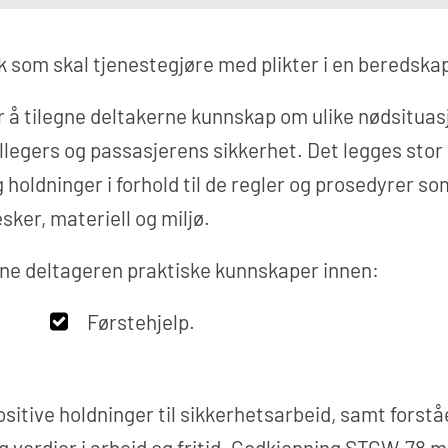
olk som skal tjenestegjøre med plikter i en beredska
å tilegne deltakerne kunnskap om ulike nødsituasj
 kollegers og passasjerens sikkerhet. Det legges sto
ldninger i forhold til de regler og prosedyrer som g
ker, materiell og miljø.
egne deltageren praktiske kunnskaper innen:
Førstehjelp.
itive holdninger til sikkerhetsarbeid, samt forståe
og verdier i arbeid og fritid. Godkjenning STCW-78 m