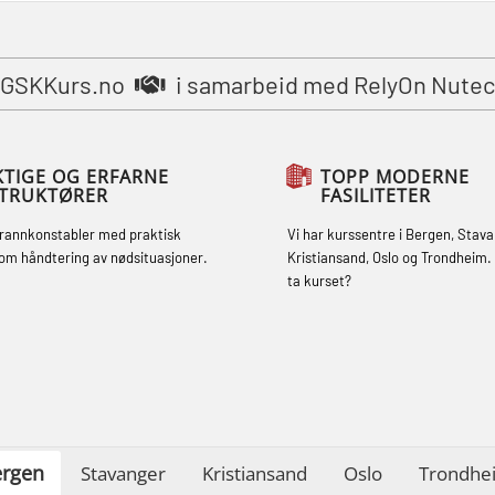
STCW Grunnleggende
sikkerhetsopplæring for fiskere
GSKKurs.no
i samarbeid med RelyOn Nutec
(MBSBLE031)
STCW Grunnleggende
sikkerhetsopplæring for fiskere
KTIGE OG ERFARNE
TOPP MODERNE
STRUKTØRER
FASILITETER
oppdatering (MBSBLE032)
brannkonstabler med praktisk
Vi har kurssentre i Bergen, Stava
STCW Sikkerhetsopplæring for mindre
om håndtering av nødsituasjoner.
Kristiansand, Oslo og Trondheim. 
skip (MBSBLE028)
ta kurset?
STCW Sikkerhetsopplæring for mindre
skip oppdatering (MBSBLE029)
STCW Brannledelse – Oppdatering
(MBSBLE023)
rgen
STCW Oppdatering videregående
Stavanger
Kristiansand
Oslo
Trondhe