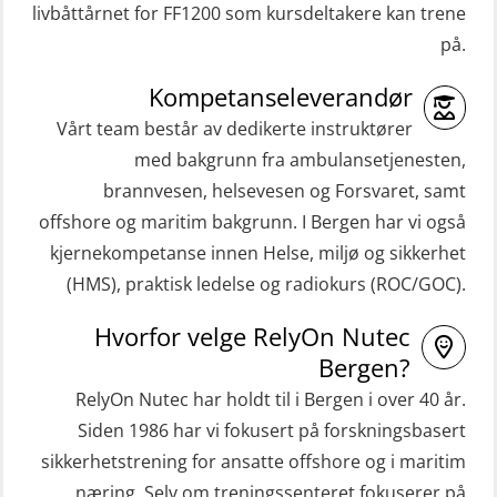
ROC sertifikat grunnleggende
livbåttårnet for FF1200 som kursdeltakere kan trene
Grunnleggende sikkerhetskurs –
(GMDSS) (ORC102)
på.
Repetisjon (Norsk) for
ROC sertifikat repetisjon (GMDSS)
beredskapspersonell med E-læring
Kompetanseleverandør
(ORC103)
(OBSBLE044)
Vårt team består av dedikerte instruktører
STCW Grunnkurs Redningsfarkoster
med bakgrunn fra ambulansetjenesten,
HLO/MOB/Søk- og Redningslag
(MBSBLE022)
brannvesen, helsevesen og Forsvaret, samt
kombinasjon – repetisjon (OSC1162)
offshore og maritim bakgrunn. I Bergen har vi også
STCW Hurtiggående mann over bord
HLO/Søk & Redningslag kombinasjon
kjernekompetanse innen Helse, miljø og sikkerhet
båt (HMOB) (MSE100)
– repetisjon (OSC1161)
(HMS), praktisk ledelse og radiokurs (ROC/GOC).
STCW Hurtiggående mann over bord
Helikopterevakuering inkl.
Hvorfor velge RelyOn Nutec
båt (HMOB) oppdatering (MSE1001)
Pustelunge (OSE1251)
Bergen?
STCW Livbåtfører redningsfarkoster
Helikopterevakuering med HABD,
RelyOn Nutec har holdt til i Bergen i over 40 år.
32 t (MSE1031)
inkl. Brannslukking og Førstehjelp-
Siden 1986 har vi fokusert på forskningsbasert
sivile mannskaper (FSC119)
STCW Mann-Over-Bord
sikkerhetstrening for ansatte offshore og i maritim
(hurtiggående) 32 t m/mørkekjøring
næring. Selv om treningssenteret fokuserer på