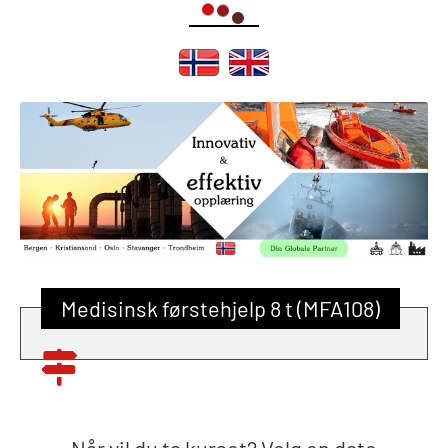
Medisinsk førstehjelp 8 t (MFA108)