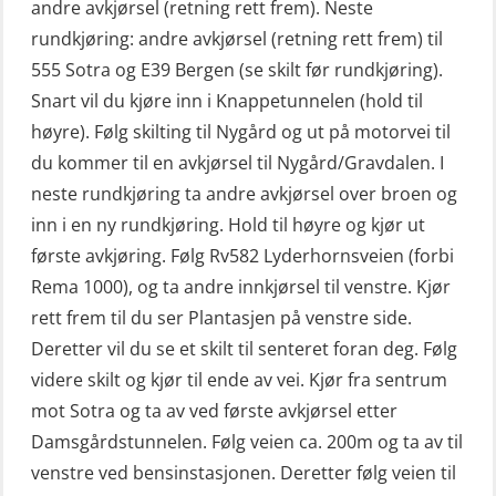
andre avkjørsel (retning rett frem). Neste
grunnleggende (OSE135)
rundkjøring: andre avkjørsel (retning rett frem) til
Livbåtfører konvensjonell repetisjon
555 Sotra og E39 Bergen (se skilt før rundkjøring).
(OSE1361)
Snart vil du kjøre inn i Knappetunnelen (hold til
høyre). Følg skilting til Nygård og ut på motorvei til
Livbåtfører konvertering til FF48 inkl.
du kommer til en avkjørsel til Nygård/Gravdalen. I
repetisjon (OSE106)
neste rundkjøring ta andre avkjørsel over broen og
Livbåtfører sliskelivbåt repetisjon
inn i en ny rundkjøring. Hold til høyre og kjør ut
(OSE1301)
første avkjøring. Følg Rv582 Lyderhornsveien (forbi
Rema 1000), og ta andre innkjørsel til venstre. Kjør
Livbåtfører sliskestuplivbåt –
rett frem til du ser Plantasjen på venstre side.
grunnleggende (OSE129)
Deretter vil du se et skilt til senteret foran deg. Følg
Mann-Over-Bord (hurtiggående) liten
videre skilt og kjør til ende av vei. Kjør fra sentrum
båt m/mørkekjøring – grunnleggende
mot Sotra og ta av ved første avkjørsel etter
(OSE114)
Damsgårdstunnelen. Følg veien ca. 200m og ta av til
Mann-Over-Bord (hurtiggående) liten
venstre ved bensinstasjonen. Deretter følg veien til