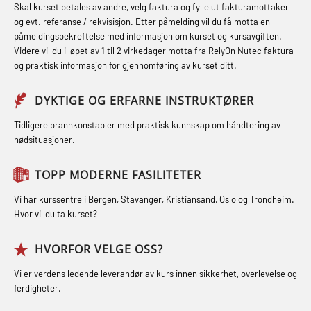
STCW kombi oppdatering offiserer
Skal kurset betales av andre, velg faktura og fylle ut fakturamottaker
Hjertestarter brukerkurs (OFA107)
Fallsikring (FAR108)
og evt. referanse / rekvisisjon. Etter påmelding vil du få motta en
og med.behandling (MBS134)
påmeldingsbekreftelse med informasjon om kurset og kursavgiften.
Røykdykking industrivern –
Førstehjelp – repetisjon (OFA102)
Videre vil du i løpet av 1 til 2 virkedager motta fra RelyOn Nutec faktura
STCW Kombi Oppdatering Offiserer
repetisjon (LFI105)
og praktisk informasjon for gjennomføring av kurset ditt.
Førstehjelp grunnkurs (OFABLE101)
og Medisinsk Behandling med
Sikkerhetskurs for ansatte på
Webinar (MBS1341)
GOC sertifikat grunnleggende
DYKTIGE OG ERFARNE INSTRUKTØRER
oppdrettsanlegg (LBS100)
(GMDSS) (MRC101)
STCW Oppdatering for offiserer 24 t
Tidligere brannkonstabler med praktisk kunnskap om håndtering av
Ulykkesgransking – Webinar (LSP103)
nødsituasjoner.
(MBS114)
GOC sertifikat repetisjon (GMDSS)
Varme Arbeider – Slukkeøvelser
(MRC102)
STCW Medisinsk førstehjelp (MFA1081)
TOPP MODERNE FASILITETER
(LFI100)
GSK Sikkerhetskurs offshore for
STCW Medisinsk førstehjelp
Vi har kurssentre i Bergen, Stavanger, Kristiansand, Oslo og Trondheim.
oljearbeidere (OBS1055)
oppdatering (MBSBLE025)
Hvor vil du ta kurset?
GWO: BST – Offshore (Blended with
STCW Oppdatering Medisinsk
HVORFOR VELGE OSS?
Adaptive e-learning + practical)
behandling (MBSBLE018)
Vi er verdens ledende leverandør av kurs innen sikkerhet, overlevelse og
(RBSBLE018)
Påbygging fra Offshore Norge til
ferdigheter.
GWO: BST – Offshore (Blended: e-