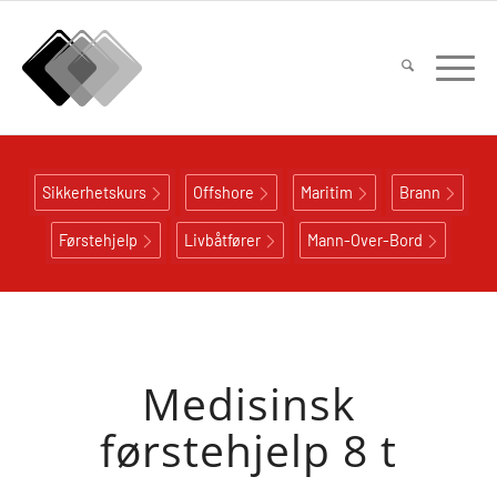
Sikkerhetskurs
Offshore
Maritim
Brann
Førstehjelp
Livbåtfører
Mann-Over-Bord
Medisinsk
førstehjelp 8 t