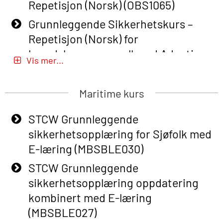
Repetisjon (Norsk) (OBS1065)
Grunnleggende Sikkerhetskurs –
Repetisjon (Norsk) for
beredskapspersonell med Adaptive
Vis mer...
E-læring (OBSBLE051)
Basic Safety Training (English) – with
Maritime kurs
Adaptive E-learning (OBSBLE047)
STCW Grunnleggende
Basic Safety Training – Refresher
sikkerhetsopplæring for Sjøfolk med
Course (English) with E-learning
E-læring (MBSBLE030)
(OBSBLE048)
STCW Grunnleggende
Basic Safety Training – Refresher
sikkerhetsopplæring oppdatering
Course (English) (OBS1063)
kombinert med E-læring
Basic Safety Training – Refresher
(MBSBLE027)
Course (English) for emergency