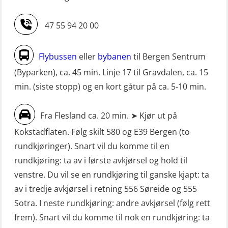
dekksoffiserer uten fartstid 66 t
Livbåtfører Sliskelivbåt grunnkurs
(MBS124)
47 55 94 20 00
m/E-læring (OSEBLE006)
STCW oppgradering for
Livbåtfører fritt fall FF48 repetisjon
maskinoffiserer uten fartstid 66 t
Flybussen
eller
bybanen
til Bergen Sentrum
(OSE1471)
(MBS125)
(Byparken), ca. 45 min. Linje 17 til Gravdalen, ca. 15
Livbåtfører grunnkurs m/E-læring
min. (siste stopp) og en kort gåtur på ca. 5-10 min.
Sikkerhetskurs for ansatte på
FF1200 (OSE1424)
oppdrettsanlegg (LBS100)
Fra Flesland ca. 20 min. ➤ Kjør ut på
Livbåtfører grunnkurs m/E-læring
Sjøfolk med særskilte sikringsplikter
Kokstadflaten. Følg skilt 580 og E39 Bergen (to
FF1200 simulator (OSEBLE007)
(MBS1191)
rundkjøringer). Snart vil du komme til en
Livbåtfører grunnkurs m/E-læring
Ulykkesgransking – Webinar (LSP103)
rundkjøring: ta av i første avkjørsel og hold til
FF48 og FF1000D (OSEBLE004)
venstre. Du vil se en rundkjøring til ganske kjapt: ta
VHF / SRC 2 dager (ORC104)
Livbåtfører grunnkurs m/E-læring
av i tredje avkjørsel i retning 556 Søreide og 555
Videregående sikkerhetsopplæring
Konvensjonell livbåt (OSEBLE005)
Sotra. I neste rundkjøring: andre avkjørsel (følg rett
for skipsoffiserer (MBS100)
frem). Snart vil du komme til nok en rundkjøring: ta
Livbåtfører konvensjonell livbåt –