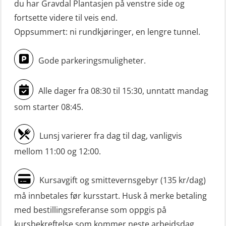
du har Gravdal Plantasjen på venstre side og
båt m/mørkekjøring – repetisjon
fortsette videre til veis end.
(OSE151)
Oppsummert: ni rundkjøringer, en lengre tunnel.
Mann-Over-Bord (hurtiggående) liten
båt u/mørkekjøring – grunnleggende
Gode parkeringsmuligheter.
(OSE1142)
Mann-Over-Bord liten båt (MOB)
Alle dager fra 08:30 til 15:30, unntatt mandag
u/mørkekjøring – repetisjon (OSE152)
som starter 08:45.
Mørkekjøring-modul for Mann-Over-
Lunsj varierer fra dag til dag, vanligvis
Bord (hurtiggående) liten båt
mellom 11:00 og 12:00.
(OSE1001)
ROC sertifikat grunnleggende
Kursavgift og smittevernsgebyr (135 kr/dag)
(GMDSS) (ORC102)
må innbetales før kursstart. Husk å merke betaling
ROC sertifikat repetisjon (GMDSS)
med bestillingsreferanse som oppgis på
(ORC103)
kursbekreftelse som kommer neste arbeidsdag.