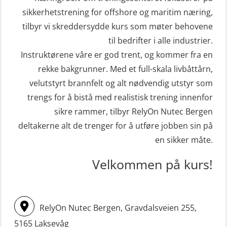
Helikopterevakuering med HABD,
sikkerhetstrening for offshore og maritim næring,
(MSE112)
inkl. brannslukning (FSC121)
tilbyr vi skreddersydde kurs som møter behovene
STCW Redningsfarkost oppdatering
Hjertestarter brukerkurs (OFA107)
til bedrifter i alle industrier.
sliskebåt (MSE116)
Kombi Søk og Redningslag og HLO
Instruktørene våre er god trent, og kommer fra en
STCW Sikkerhetsopplæring for
repetisjonskurs med e-læring
rekke bakgrunner. Med et full-skala livbåttårn,
sjøfolk på mindre skip med eLearning
velutstyrt brannfelt og alt nødvendig utstyr som
(ABSBLE010)
(MBSBLE003)
trengs for å bistå med realistisk trening innenfor
Kondisjonstest (OSC151)
sikre rammer, tilbyr RelyOn Nutec Bergen
STCW oppdatering Livbåtfører
Ledertrening i beredskap og
deltakerne alt de trenger for å utføre jobben sin på
redningsfarkoster 8 t – konvensjonell
krisehåndtering for plattformsjefer
en sikker måte.
båt (MSE103)
(OER105)
Velkommen på kurs!
STCW oppdatering Mann-Over-Bord
Livbåtfører FF1200 repetisjon
(hurtiggående) 16 t m/mørkekjøring
(OSE1431)
(MSE113)
Livbåtfører FF1200 repetisjon
RelyOn Nutec Bergen, Gravdalsveien 255,
STCW oppgradering for
simulator (OSE161)
5165 Laksevåg