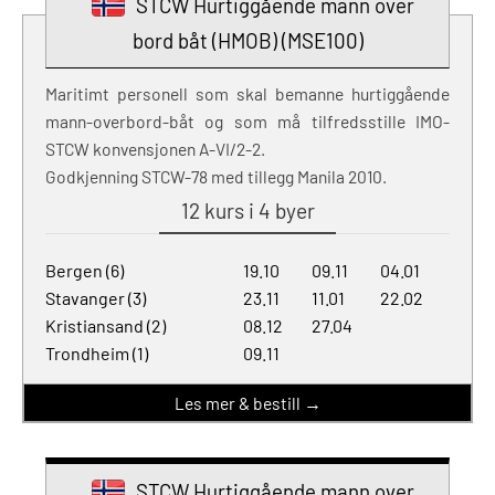
STCW Hurtiggående mann over
bord båt (HMOB) (MSE100)
Maritimt personell som skal bemanne hurtiggående
mann-overbord-båt og som må tilfredsstille IMO-
STCW konvensjonen A-VI/2-2.
Godkjenning STCW-78 med tillegg Manila 2010.
12 kurs i 4 byer
Bergen (6)
19.10
09.11
04.01
Stavanger (3)
23.11
11.01
22.02
Kristiansand (2)
08.12
27.04
Trondheim (1)
09.11
Les mer & bestill →
STCW Hurtiggående mann over