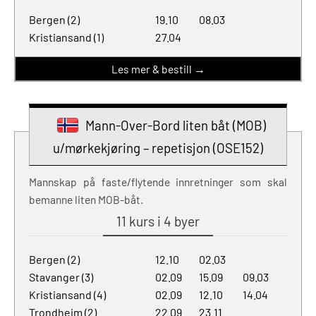
Bergen (2)
19.10
08.03
Kristiansand (1)
27.04
Les mer & bestill →
Mann-Over-Bord liten båt (MOB)
u/mørkekjøring – repetisjon (OSE152)
Mannskap på faste/flytende innretninger som skal
bemanne liten MOB-båt.
11 kurs i 4 byer
Bergen (2)
12.10
02.03
Stavanger (3)
02.09
15.09
09.03
Kristiansand (4)
02.09
12.10
14.04
Trondheim (2)
22.09
23.11