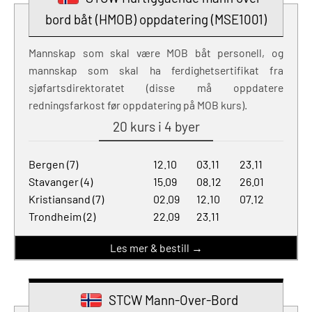
bord båt (HMOB) oppdatering (MSE1001)
Mannskap som skal være MOB båt personell, og
mannskap som skal ha ferdighetsertifikat fra
sjøfartsdirektoratet (disse må oppdatere
redningsfarkost før oppdatering på MOB kurs).
20 kurs i 4 byer
Bergen (7)
12.10
03.11
23.11
Stavanger (4)
15.09
08.12
26.01
Kristiansand (7)
02.09
12.10
07.12
Trondheim (2)
22.09
23.11
Les mer & bestill →
STCW Mann-Over-Bord