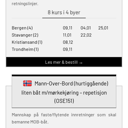
retningslinjer.
8 kurs i 4 byer
Bergen (4)
09.11
04.01
25.01
Stavanger (2)
11.01
22.02
Kristiansand (1)
08.12
Trondheim (1)
09.11
Les mer & bestill →
Mann-Over-Bord (hurtiggående)
liten båt m/mørkekjøring – repetisjon
(OSE151)
Mannskap på faste/flytende innretninger som skal
bemanne MOB-båt.