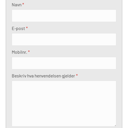
Navn
*
E-post
*
Mobilnr.
*
Beskriv hva henvendelsen gjelder
*