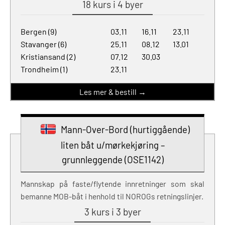
18 kurs i 4 byer
Bergen (9)
03.11
16.11
23.11
Stavanger (6)
25.11
08.12
13.01
Kristiansand (2)
07.12
30.03
Trondheim (1)
23.11
Les mer & bestill →
Mann-Over-Bord (hurtiggående)
liten båt u/mørkekjøring –
grunnleggende (OSE1142)
Mannskap på faste/flytende innretninger som skal
bemanne MOB-båt i henhold til NOROGs retningslinjer.
3 kurs i 3 byer