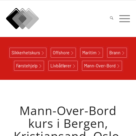
Sikkerhetskurs
Offshore
Maritim
Brann
Førstehjelp
Livbåtfører
Mann-Over-Bord
Mann-Over-Bord
kurs i Bergen,
Kristiansand, Oslo,