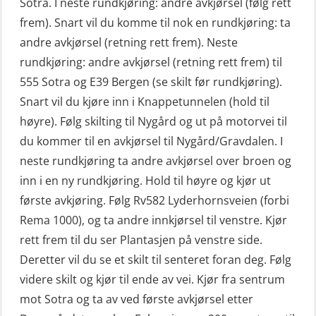
Sotra. I neste rundkjøring: andre avkjørsel (følg rett
frem). Snart vil du komme til nok en rundkjøring: ta
andre avkjørsel (retning rett frem). Neste
rundkjøring: andre avkjørsel (retning rett frem) til
555 Sotra og E39 Bergen (se skilt før rundkjøring).
Snart vil du kjøre inn i Knappetunnelen (hold til
høyre). Følg skilting til Nygård og ut på motorvei til
du kommer til en avkjørsel til Nygård/Gravdalen. I
neste rundkjøring ta andre avkjørsel over broen og
inn i en ny rundkjøring. Hold til høyre og kjør ut
første avkjøring. Følg Rv582 Lyderhornsveien (forbi
Rema 1000), og ta andre innkjørsel til venstre. Kjør
rett frem til du ser Plantasjen på venstre side.
Deretter vil du se et skilt til senteret foran deg. Følg
videre skilt og kjør til ende av vei. Kjør fra sentrum
mot Sotra og ta av ved første avkjørsel etter