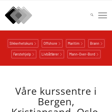
Sikkerhetskurs
Offshore
Maritim
Brann
Førstehjelp
Livbåtfører
Mann-Over-Bord
Våre kurssentre i
Bergen,
Kristiansand, Oslo,