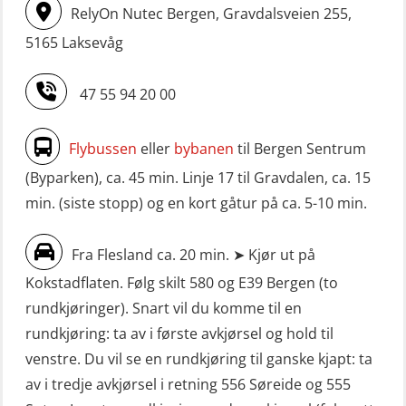
RelyOn Nutec Bergen, Gravdalsveien 255,
5165 Laksevåg
47 55 94 20 00
Flybussen
eller
bybanen
til Bergen Sentrum
(Byparken), ca. 45 min. Linje 17 til Gravdalen, ca. 15
min. (siste stopp) og en kort gåtur på ca. 5-10 min.
Fra Flesland ca. 20 min. ➤ Kjør ut på
Kokstadflaten. Følg skilt 580 og E39 Bergen (to
rundkjøringer). Snart vil du komme til en
rundkjøring: ta av i første avkjørsel og hold til
venstre. Du vil se en rundkjøring til ganske kjapt: ta
av i tredje avkjørsel i retning 556 Søreide og 555