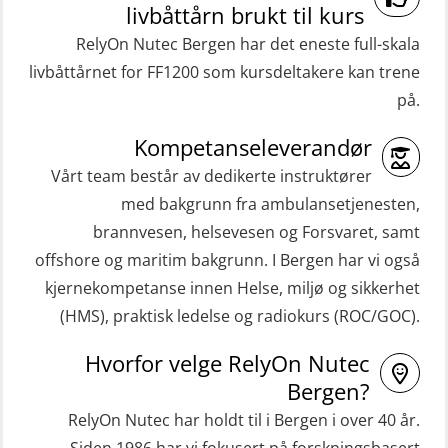
(RBSBLE009)
livbåttårn brukt til kurs
t (MFA107)
Gass kurs H2S (OSP105)
RelyOn Nutec Bergen har det eneste full-skala
ROC sertifikat grunnleggende
livbåttårnet for FF1200 som kursdeltakere kan trene
Grunnleggende sikkerhetskurs –
(GMDSS) (ORC102)
på.
Repetisjon (Norsk) for
ROC sertifikat repetisjon (GMDSS)
beredskapspersonell med E-læring
Kompetanseleverandør
(ORC103)
(OBSBLE044)
Vårt team består av dedikerte instruktører
STCW Grunnkurs Redningsfarkoster
med bakgrunn fra ambulansetjenesten,
HLO/MOB/Søk- og Redningslag
(MBSBLE022)
brannvesen, helsevesen og Forsvaret, samt
kombinasjon – repetisjon (OSC1162)
offshore og maritim bakgrunn. I Bergen har vi også
STCW Hurtiggående mann over bord
HLO/Søk & Redningslag kombinasjon
kjernekompetanse innen Helse, miljø og sikkerhet
båt (HMOB) (MSE100)
– repetisjon (OSC1161)
(HMS), praktisk ledelse og radiokurs (ROC/GOC).
STCW Hurtiggående mann over bord
Helikopterevakuering inkl.
Hvorfor velge RelyOn Nutec
båt (HMOB) oppdatering (MSE1001)
Pustelunge (OSE1251)
Bergen?
STCW Livbåtfører redningsfarkoster
Helikopterevakuering med HABD,
RelyOn Nutec har holdt til i Bergen i over 40 år.
32 t (MSE1031)
inkl. Brannslukking og Førstehjelp-
Siden 1986 har vi fokusert på forskningsbasert