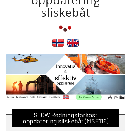
sliskebåt
STCW Redningsfarkost
oppdatering sliskebåt (MSE116)