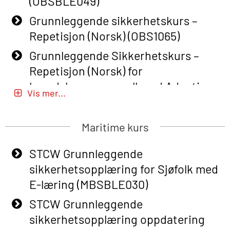
(OBSBLE049)
Grunnleggende sikkerhetskurs –
Repetisjon (Norsk) (OBS1065)
Grunnleggende Sikkerhetskurs –
Repetisjon (Norsk) for
beredskapspersonell med Adaptive
Vis mer...
E-læring (OBSBLE051)
Basic Safety Training (English) – with
Maritime kurs
Adaptive E-learning (OBSBLE047)
STCW Grunnleggende
Basic Safety Training – Refresher
sikkerhetsopplæring for Sjøfolk med
Course (English) with E-learning
E-læring (MBSBLE030)
(OBSBLE048)
STCW Grunnleggende
Basic Safety Training – Refresher
sikkerhetsopplæring oppdatering
Course (English) (OBS1063)