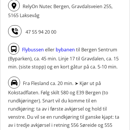
(MSE113)
Livbåtfører FF1200 repetisjon
RelyOn Nutec Bergen, Gravdalsveien 255,
STCW oppgradering for
simulator (OSE161)
5165 Laksevåg
dekksoffiserer uten fartstid 66 t
Livbåtfører Sliskelivbåt grunnkurs
(MBS124)
47 55 94 20 00
m/E-læring (OSEBLE006)
STCW oppgradering for
Livbåtfører fritt fall FF48 repetisjon
maskinoffiserer uten fartstid 66 t
Flybussen
eller
bybanen
til Bergen Sentrum
(OSE1471)
(MBS125)
(Byparken), ca. 45 min. Linje 17 til Gravdalen, ca. 15
Livbåtfører grunnkurs m/E-læring
min. (siste stopp) og en kort gåtur på ca. 5-10 min.
Sikkerhetskurs for ansatte på
FF1200 (OSE1424)
oppdrettsanlegg (LBS100)
Fra Flesland ca. 20 min. ➤ Kjør ut på
Livbåtfører grunnkurs m/E-læring
Sjøfolk med særskilte sikringsplikter
Kokstadflaten. Følg skilt 580 og E39 Bergen (to
FF1200 simulator (OSEBLE007)
(MBS1191)
rundkjøringer). Snart vil du komme til en
Livbåtfører grunnkurs m/E-læring
Ulykkesgransking – Webinar (LSP103)
rundkjøring: ta av i første avkjørsel og hold til
FF48 og FF1000D (OSEBLE004)
venstre. Du vil se en rundkjøring til ganske kjapt: ta
VHF / SRC 2 dager (ORC104)
Livbåtfører grunnkurs m/E-læring
av i tredje avkjørsel i retning 556 Søreide og 555
Videregående sikkerhetsopplæring