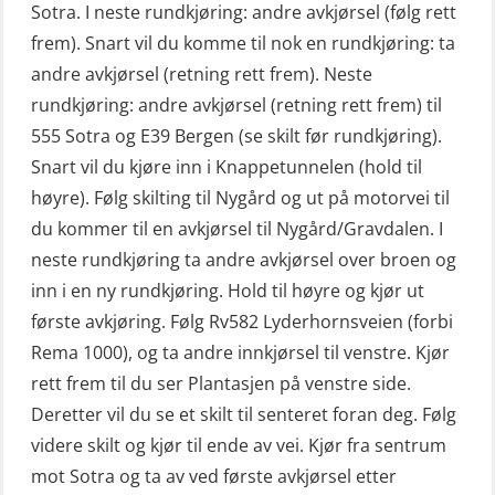
Konvensjonell livbåt (OSEBLE005)
Sotra. I neste rundkjøring: andre avkjørsel (følg rett
for skipsoffiserer (MBS100)
frem). Snart vil du komme til nok en rundkjøring: ta
Livbåtfører konvensjonell livbåt –
andre avkjørsel (retning rett frem). Neste
grunnleggende (OSE135)
rundkjøring: andre avkjørsel (retning rett frem) til
Livbåtfører konvensjonell repetisjon
555 Sotra og E39 Bergen (se skilt før rundkjøring).
(OSE1361)
Snart vil du kjøre inn i Knappetunnelen (hold til
høyre). Følg skilting til Nygård og ut på motorvei til
Livbåtfører konvertering til FF48 inkl.
du kommer til en avkjørsel til Nygård/Gravdalen. I
repetisjon (OSE106)
neste rundkjøring ta andre avkjørsel over broen og
Livbåtfører sliskelivbåt repetisjon
inn i en ny rundkjøring. Hold til høyre og kjør ut
(OSE1301)
første avkjøring. Følg Rv582 Lyderhornsveien (forbi
Rema 1000), og ta andre innkjørsel til venstre. Kjør
Livbåtfører sliskestuplivbåt –
rett frem til du ser Plantasjen på venstre side.
grunnleggende (OSE129)
Deretter vil du se et skilt til senteret foran deg. Følg
Mann-Over-Bord (hurtiggående) liten
videre skilt og kjør til ende av vei. Kjør fra sentrum
båt m/mørkekjøring – grunnleggende
mot Sotra og ta av ved første avkjørsel etter