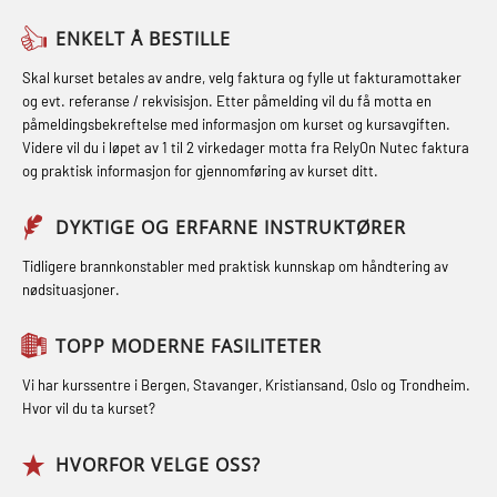
Medisinsk behandling – Kombi
Skuldermåling (OBS125)
Helikopterevakuering med HABD,
(MBSBLE021)
ENKELT Å BESTILLE
inkl. brannslukning (FSC121)
FSE Førstehjelpsøvelser (LFA108)
STCW kombi oppdatering offiserer
Skal kurset betales av andre, velg faktura og fylle ut fakturamottaker
Hjertestarter brukerkurs (OFA107)
Fallsikring (FAR108)
og evt. referanse / rekvisisjon. Etter påmelding vil du få motta en
og med.behandling (MBS134)
påmeldingsbekreftelse med informasjon om kurset og kursavgiften.
Røykdykking industrivern –
Førstehjelp – repetisjon (OFA102)
Videre vil du i løpet av 1 til 2 virkedager motta fra RelyOn Nutec faktura
STCW Kombi Oppdatering Offiserer
repetisjon (LFI105)
og praktisk informasjon for gjennomføring av kurset ditt.
Førstehjelp grunnkurs (OFABLE101)
og Medisinsk Behandling med
Sikkerhetskurs for ansatte på
Webinar (MBS1341)
GOC sertifikat grunnleggende
DYKTIGE OG ERFARNE INSTRUKTØRER
oppdrettsanlegg (LBS100)
(GMDSS) (MRC101)
STCW Oppdatering for offiserer 24 t
Tidligere brannkonstabler med praktisk kunnskap om håndtering av
Ulykkesgransking – Webinar (LSP103)
nødsituasjoner.
(MBS114)
GOC sertifikat repetisjon (GMDSS)
Varme Arbeider – Slukkeøvelser
(MRC102)
STCW Medisinsk førstehjelp (MFA1081)
TOPP MODERNE FASILITETER
(LFI100)
GSK Sikkerhetskurs offshore for
STCW Medisinsk førstehjelp
Vi har kurssentre i Bergen, Stavanger, Kristiansand, Oslo og Trondheim.
oljearbeidere (OBS1055)
oppdatering (MBSBLE025)
Hvor vil du ta kurset?
GWO: BST – Offshore (Blended with
STCW Oppdatering Medisinsk
HVORFOR VELGE OSS?
Adaptive e-learning + practical)
behandling (MBSBLE018)