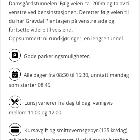
(OSE114)
Damsgårdstunnelen. Følg veien ca. 200m og ta av til
Mann-Over-Bord (hurtiggående) liten
venstre ved bensinstasjonen. Deretter følg veien til
du har Gravdal Plantasjen på venstre side og
båt m/mørkekjøring – repetisjon
fortsette videre til veis end.
(OSE151)
Oppsummert: ni rundkjøringer, en lengre tunnel.
Mann-Over-Bord (hurtiggående) liten
båt u/mørkekjøring – grunnleggende
Gode parkeringsmuligheter.
(OSE1142)
Mann-Over-Bord liten båt (MOB)
Alle dager fra 08:30 til 15:30, unntatt mandag
u/mørkekjøring – repetisjon (OSE152)
som starter 08:45.
Mørkekjøring-modul for Mann-Over-
Lunsj varierer fra dag til dag, vanligvis
Bord (hurtiggående) liten båt
mellom 11:00 og 12:00.
(OSE1001)
ROC sertifikat grunnleggende
Kursavgift og smittevernsgebyr (135 kr/dag)
(GMDSS) (ORC102)