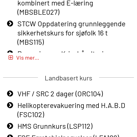
kombinert med E-læring
Basic Safety Training – Refresher
(MBSBLE027)
Course (English) for emergency
STCW Oppdatering grunnleggende
response personnel with Adaptive E-
sikkerhetskurs for sjøfolk 16 t
learning (OBSBLE050)
(MBS115)
Helikopterevakuering inkl pustelunge
Passasjer- og Krisehåndtering
med adaptive e-læring (OSEBLE018)
Vis mer...
(MBSBLE020)
Helicopter Underwater Escape incl.
Passasjer- og Krisehåndtering
Airpocket with E-learning (English)
Landbasert kurs
oppdatering (MBSBLE019)
(OSEBLE009)
VHF / SRC 2 dager (ORC104)
STCW Grunnleggende
Additional Basic Safety Training for
sikkerhetsopplæring for fiskere
Helikopterevakuering med H.A.B.D
the Norwegian Sector (OBS117)
(MBSBLE031)
(FSC102)
Grunnleggende Sikkerhetskurs –
STCW Grunnleggende
HMS Grunnkurs (LSP112)
Rep. for helikoptermannskap inkl.
sikkerhetsopplæring for fiskere
HABD (FSC122)