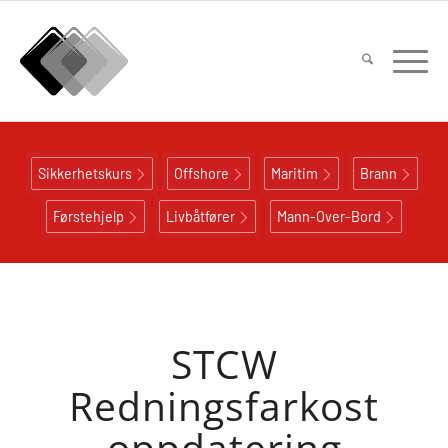
Sikkerhetskurs
Offshore
Maritim
Brann
Førstehjelp
Livbåtfører
Mann-Over-Bord
STCW
Redningsfarkost
oppdatering