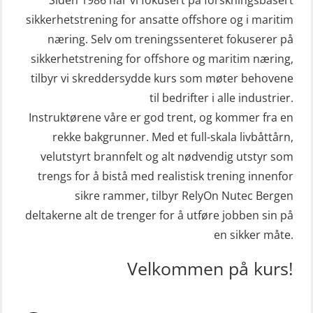
sivile mannskaper (FSC119)
STCW Mann-Over-Bord
sikkerhetstrening for ansatte offshore og i maritim
(hurtiggående) 32 t m/mørkekjøring
næring. Selv om treningssenteret fokuserer på
Helikopterevakuering med HABD,
sikkerhetstrening for offshore og maritim næring,
(MSE112)
inkl. brannslukning (FSC121)
tilbyr vi skreddersydde kurs som møter behovene
STCW Redningsfarkost oppdatering
Hjertestarter brukerkurs (OFA107)
til bedrifter i alle industrier.
sliskebåt (MSE116)
Kombi Søk og Redningslag og HLO
Instruktørene våre er god trent, og kommer fra en
STCW Sikkerhetsopplæring for
repetisjonskurs med e-læring
rekke bakgrunner. Med et full-skala livbåttårn,
sjøfolk på mindre skip med eLearning
velutstyrt brannfelt og alt nødvendig utstyr som
(ABSBLE010)
(MBSBLE003)
trengs for å bistå med realistisk trening innenfor
Kondisjonstest (OSC151)
sikre rammer, tilbyr RelyOn Nutec Bergen
STCW oppdatering Livbåtfører
Ledertrening i beredskap og
deltakerne alt de trenger for å utføre jobben sin på
redningsfarkoster 8 t – konvensjonell
krisehåndtering for plattformsjefer
en sikker måte.
båt (MSE103)
(OER105)
Velkommen på kurs!
STCW oppdatering Mann-Over-Bord
Livbåtfører FF1200 repetisjon
(hurtiggående) 16 t m/mørkekjøring
(OSE1431)