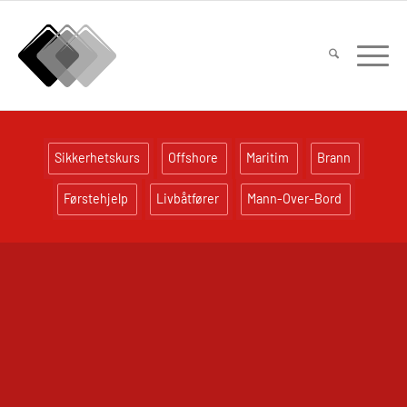
Sikkerhetskurs
Offshore
Maritim
Brann
Førstehjelp
Livbåtfører
Mann-Over-Bord