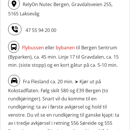
RelyOn Nutec Bergen, Gravdalsveien 255,
5165 Laksevåg
47 55 94 20 00
Flybussen
eller
bybanen
til Bergen Sentrum
(Byparken), ca. 45 min. Linje 17 til Gravdalen, ca. 15
min. (siste stopp) og en kort gåtur på ca. 5-10 min.
Fra Flesland ca. 20 min. ➤ Kjør ut på
Kokstadflaten. Følg skilt 580 og E39 Bergen (to
rundkjøringer). Snart vil du komme til en
rundkjøring: ta av i første avkjørsel og hold til
venstre. Du vil se en rundkjøring til ganske kjapt: ta
av i tredje avkjørsel i retning 556 Søreide og 555