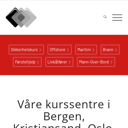
Sikkerhetskurs
Offshore
Maritim
Brann
Førstehjelp
Livbåtfører
Mann-Over-Bord
Våre kurssentre i
Bergen,
Kristiansand, Oslo,