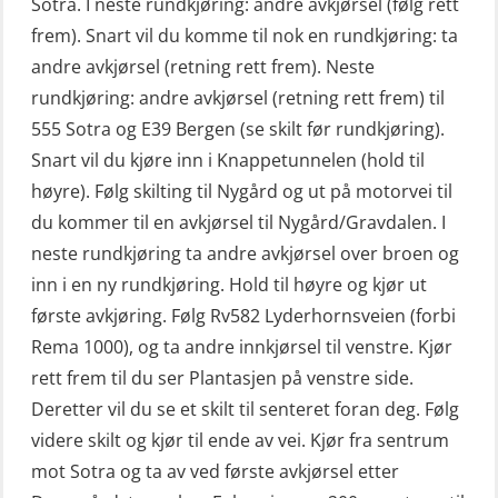
Sotra. I neste rundkjøring: andre avkjørsel (følg rett
frem). Snart vil du komme til nok en rundkjøring: ta
andre avkjørsel (retning rett frem). Neste
rundkjøring: andre avkjørsel (retning rett frem) til
555 Sotra og E39 Bergen (se skilt før rundkjøring).
Snart vil du kjøre inn i Knappetunnelen (hold til
høyre). Følg skilting til Nygård og ut på motorvei til
du kommer til en avkjørsel til Nygård/Gravdalen. I
neste rundkjøring ta andre avkjørsel over broen og
inn i en ny rundkjøring. Hold til høyre og kjør ut
første avkjøring. Følg Rv582 Lyderhornsveien (forbi
Rema 1000), og ta andre innkjørsel til venstre. Kjør
rett frem til du ser Plantasjen på venstre side.
Deretter vil du se et skilt til senteret foran deg. Følg
videre skilt og kjør til ende av vei. Kjør fra sentrum
mot Sotra og ta av ved første avkjørsel etter