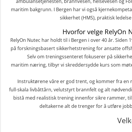
ambulansetjenesten, brannvesen, helsevesen og For
maritim bakgrunn. I Bergen har vi også kjernekompeta
sikkerhet (HMS), praktisk ledels
Hvorfor velge RelyOn 
RelyOn Nutec har holdt til i Bergen i over 40 år. Siden 
på forskningsbasert sikkerhetstrening for ansatte offs
Selv om treningssenteret fokuserer på sikkerhe
maritim næring, tilbyr vi skreddersydde kurs som møter
Instruktørene våre er god trent, og kommer fra en
full-skala livbåttårn, velutstyrt brannfelt og alt nødven
bistå med realistisk trening innenfor sikre rammer, t
deltakerne alt de trenger for å utføre job
Vel