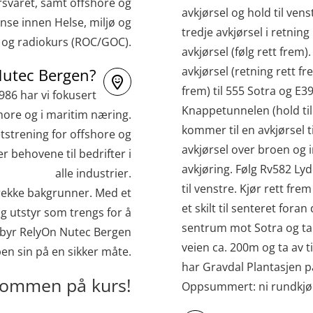
svaret, samt offshore og
avkjørsel og hold til venst
nse innen Helse, miljø og
tredje avkjørsel i retnin
e og radiokurs (ROC/GOC).
avkjørsel (følg rett frem
avkjørsel (retning rett f
Nutec Bergen?
frem) til 555 Sotra og E39
1986 har vi fokusert
Knappetunnelen (hold til 
hore og i maritim næring.
kommer til en avkjørsel t
tstrening for offshore og
avkjørsel over broen og i
 behovene til bedrifter i
avkjøring. Følg Rv582 Ly
alle industrier.
til venstre. Kjør rett fre
 rekke bakgrunner. Med et
et skilt til senteret foran 
dig utstyr som trengs for å
sentrum mot Sotra og ta 
ilbyr RelyOn Nutec Bergen
veien ca. 200m og ta av t
ben sin på en sikker måte.
har Gravdal Plantasjen på
kommen på kurs!
Oppsummert: ni rundkjør