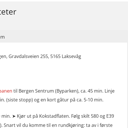
teter
im
en, Gravdalsveien 255, 5165 Laksevåg
banen
til Bergen Sentrum (Byparken), ca. 45 min. Linje
in. (siste stopp) og en kort gåtur på ca. 5-10 min.
0 min. ➤ Kjør ut på Kokstadflaten. Følg skilt 580 og E39
. Snart vil du komme til en rundkjøring: ta av i første