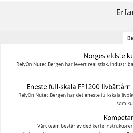
Erfa
Be
Norges eldste k
RelyOn Nutec Bergen har levert realistisk, industrib
Eneste full-skala FF1200 livbåttårn 
RelyOn Nutec Bergen har det eneste full-skala livbå
som kur
Kompetan
Vårt team består av dedikerte instruktøre