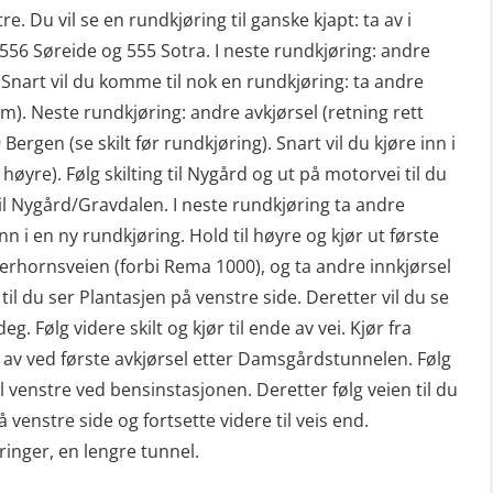
re. Du vil se en rundkjøring til ganske kjapt: ta av i
g 556 Søreide og 555 Sotra. I neste rundkjøring: andre
). Snart vil du komme til nok en rundkjøring: ta andre
rem). Neste rundkjøring: andre avkjørsel (retning rett
 Bergen (se skilt før rundkjøring). Snart vil du kjøre inn i
høyre). Følg skilting til Nygård og ut på motorvei til du
il Nygård/Gravdalen. I neste rundkjøring ta andre
nn i en ny rundkjøring. Hold til høyre og kjør ut første
derhornsveien (forbi Rema 1000), og ta andre innkjørsel
m til du ser Plantasjen på venstre side. Deretter vil du se
deg. Følg videre skilt og kjør til ende av vei. Kjør fra
av ved første avkjørsel etter Damsgårdstunnelen. Følg
il venstre ved bensinstasjonen. Deretter følg veien til du
 venstre side og fortsette videre til veis end.
inger, en lengre tunnel.