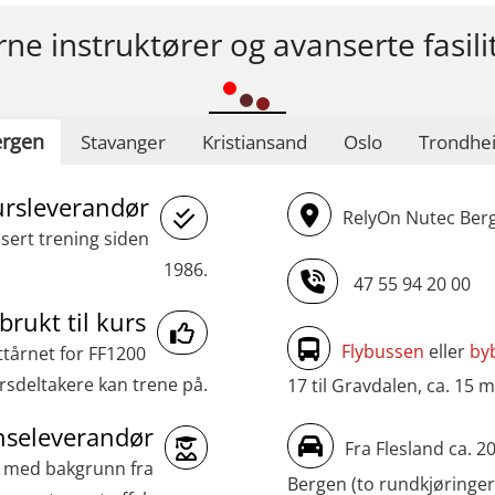
rne instruktører og avanserte fasili
rgen
Stavanger
Kristiansand
Oslo
Trondhe
ursleverandør
RelyOn Nutec Berg
asert trening siden
1986.
47 55 94 20 00
brukt til kurs
Flybussen
eller
by
ttårnet for FF1200
sdeltakere kan trene på.
17 til Gravdalen, ca. 15 m
seleverandør
Fra Flesland ca. 2
r med bakgrunn fra
Bergen (to rundkjøringer)