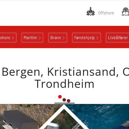
Offshore
fshore
Maritim
Brann
Førstehjelp
Livbåtfører
 Bergen, Kristiansand, 
Trondheim