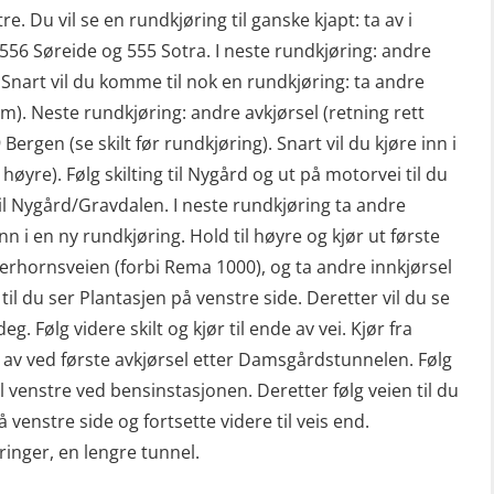
re. Du vil se en rundkjøring til ganske kjapt: ta av i
g 556 Søreide og 555 Sotra. I neste rundkjøring: andre
). Snart vil du komme til nok en rundkjøring: ta andre
rem). Neste rundkjøring: andre avkjørsel (retning rett
 Bergen (se skilt før rundkjøring). Snart vil du kjøre inn i
høyre). Følg skilting til Nygård og ut på motorvei til du
il Nygård/Gravdalen. I neste rundkjøring ta andre
nn i en ny rundkjøring. Hold til høyre og kjør ut første
derhornsveien (forbi Rema 1000), og ta andre innkjørsel
m til du ser Plantasjen på venstre side. Deretter vil du se
deg. Følg videre skilt og kjør til ende av vei. Kjør fra
av ved første avkjørsel etter Damsgårdstunnelen. Følg
il venstre ved bensinstasjonen. Deretter følg veien til du
 venstre side og fortsette videre til veis end.
inger, en lengre tunnel.