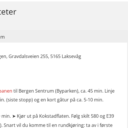
teter
im
en, Gravdalsveien 255, 5165 Laksevåg
banen
til Bergen Sentrum (Byparken), ca. 45 min. Linje
in. (siste stopp) og en kort gåtur på ca. 5-10 min.
0 min. ➤ Kjør ut på Kokstadflaten. Følg skilt 580 og E39
. Snart vil du komme til en rundkjøring: ta av i første