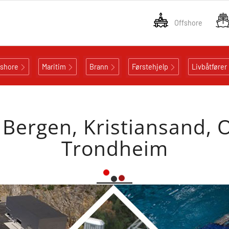
Offshore
fshore
Maritim
Brann
Førstehjelp
Livbåtfører
 Bergen, Kristiansand, 
Trondheim