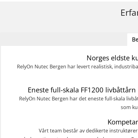
Erfa
Be
Norges eldste k
RelyOn Nutec Bergen har levert realistisk, industrib
Eneste full-skala FF1200 livbåttårn 
RelyOn Nutec Bergen har det eneste full-skala livbå
som kur
Kompetan
Vårt team består av dedikerte instruktøre