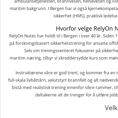
ambulansetjenesten, brannvesen, helsevesen og For
maritim bakgrunn. I Bergen har vi også kjernekompeta
sikkerhet (HMS), praktisk ledels
Hvorfor velge RelyOn 
RelyOn Nutec har holdt til i Bergen i over 40 år. Siden 
på forskningsbasert sikkerhetstrening for ansatte offs
Selv om treningssenteret fokuserer på sikkerhe
maritim næring, tilbyr vi skreddersydde kurs som møter
Instruktørene våre er god trent, og kommer fra en
full-skala livbåttårn, velutstyrt brannfelt og alt nødven
bistå med realistisk trening innenfor sikre rammer, t
deltakerne alt de trenger for å utføre job
Vel