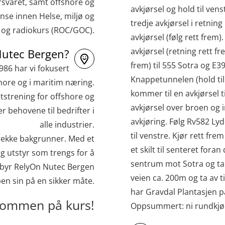
svaret, samt offshore og
avkjørsel og hold til venst
nse innen Helse, miljø og
tredje avkjørsel i retnin
e og radiokurs (ROC/GOC).
avkjørsel (følg rett frem
avkjørsel (retning rett f
Nutec Bergen?
frem) til 555 Sotra og E39
1986 har vi fokusert
Knappetunnelen (hold til 
hore og i maritim næring.
kommer til en avkjørsel t
tstrening for offshore og
avkjørsel over broen og i
 behovene til bedrifter i
avkjøring. Følg Rv582 Ly
alle industrier.
til venstre. Kjør rett fre
 rekke bakgrunner. Med et
et skilt til senteret foran 
dig utstyr som trengs for å
sentrum mot Sotra og ta 
ilbyr RelyOn Nutec Bergen
veien ca. 200m og ta av t
ben sin på en sikker måte.
har Gravdal Plantasjen på
kommen på kurs!
Oppsummert: ni rundkjør