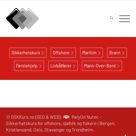
Sikkerhetskurs
Offshore
Maritim
Brann
Førstehjelp
Livbåtfører
Mann-Over-Bord
© GSKKurs.no (SEO & WEB)
RelyOn Nutec -
Sikkerhetskurs for offshore, sjøfolk og fiskere i Bergen,
Kristiansand, Oslo, Stavanger og Trondheim.