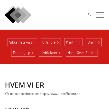
Sikkerhetskurs
Offshore
Maritim
Brann
Førstehjelp
Livbåtfører
Mann-Over-Bord
HVEM VI ER
Vår nettstedsadresse er: https://www.kursoffshore.no