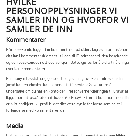
HVILKE
PERSONOPPLYSNINGER VI
SAMLER INN OG HVORFOR VI
SAMLER DE INN
Kommentarer
Når besøkende legger inn kommentarer på siden, lagres informasjonen
gitt inn i kommentarskjemaet i tillegg til IP-adressen til den besøkende
og den besøkendes nettleserversjon. Dette gjøres for å bidra til å unngå
useriøse kommentarer.
En anonym tekststreng generert på grunnlag av e-postadressen din
(også kalt en «hash») kan bli sendt til tjenesten Gravatar for å
undersøke om du har en konto der. Personvernerklæringen til Gravatar
ligger her: https://automattic.com/privacy/. Etter at kommentaren din
er blitt godkjent, vil profilbildet ditt være synlig for hvem som helst i
forbindelse med kommentaren din.
Media
Hvis du laster opp bilder til nettstedet, bør du unngå å laste opp bilder