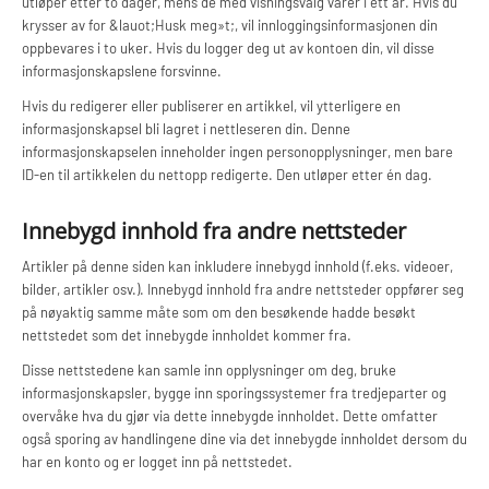
utløper etter to dager, mens de med visningsvalg varer i ett år. Hvis du
krysser av for &lauot;Husk meg»t;, vil innloggingsinformasjonen din
oppbevares i to uker. Hvis du logger deg ut av kontoen din, vil disse
informasjonskapslene forsvinne.
Hvis du redigerer eller publiserer en artikkel, vil ytterligere en
informasjonskapsel bli lagret i nettleseren din. Denne
informasjonskapselen inneholder ingen personopplysninger, men bare
ID-en til artikkelen du nettopp redigerte. Den utløper etter én dag.
Innebygd innhold fra andre nettsteder
Artikler på denne siden kan inkludere innebygd innhold (f.eks. videoer,
bilder, artikler osv.). Innebygd innhold fra andre nettsteder oppfører seg
på nøyaktig samme måte som om den besøkende hadde besøkt
nettstedet som det innebygde innholdet kommer fra.
Disse nettstedene kan samle inn opplysninger om deg, bruke
informasjonskapsler, bygge inn sporingssystemer fra tredjeparter og
overvåke hva du gjør via dette innebygde innholdet. Dette omfatter
også sporing av handlingene dine via det innebygde innholdet dersom du
har en konto og er logget inn på nettstedet.