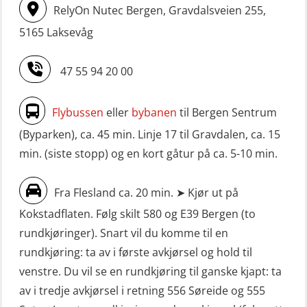
RelyOn Nutec Bergen, Gravdalsveien 255,
5165 Laksevåg
47 55 94 20 00
Flybussen
eller
bybanen
til Bergen Sentrum
(Byparken), ca. 45 min. Linje 17 til Gravdalen, ca. 15
min. (siste stopp) og en kort gåtur på ca. 5-10 min.
Fra Flesland ca. 20 min. ➤ Kjør ut på
Kokstadflaten. Følg skilt 580 og E39 Bergen (to
rundkjøringer). Snart vil du komme til en
rundkjøring: ta av i første avkjørsel og hold til
venstre. Du vil se en rundkjøring til ganske kjapt: ta
av i tredje avkjørsel i retning 556 Søreide og 555