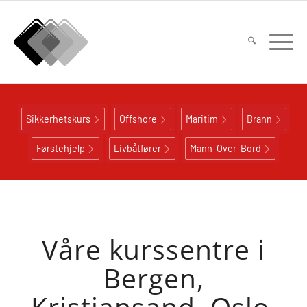
Sikkerhetskurs
Offshore
Maritim
Brann
Førstehjelp
Livbåtfører
Mann-Over-Bord
Våre kurssentre i
Bergen,
Kristiansand, Oslo,