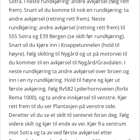
Sotra. I neste rundkjøring: andre avkjørsel (følg rett
frem). Snart vil du komme til nok en rundkjøring: ta
andre avkjørsel (retning rett frem). Neste
rundkjøring: andre avkjørsel (retning rett frem) til
555 Sotra og E39 Bergen (se skilt før rundkjøring).
Snart vil du kjøre inn i Knappetunnelen (hold til
høyre). Følg skilting til Nygård og ut på motorvei til
du kommer til en avkjørsel til Nygård/Gravdalen. I
neste rundkjøring ta andre avkjørsel over broen og
inn i en ny rundkjøring. Hold til høyre og kjør ut
første avkjøring. Følg Rv582 Lyderhornsveien (forbi
Rema 1000), og ta andre innkjørsel til venstre. Kjør
rett frem til du ser Plantasjen på venstre side.
Deretter vil du se et skilt til senteret foran deg. Følg
videre skilt og kjør til ende av vei. Kjør fra sentrum
mot Sotra og ta av ved første avkjørsel etter