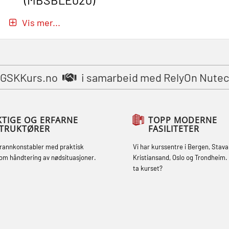
(MBSBLE020)
Passasjer- og Krisehåndtering
Vis mer...
oppdatering (MBSBLE019)
STCW Grunnleggende
sikkerhetsopplæring for fiskere
GSKKurs.no
i samarbeid med RelyOn Nutec
(MBSBLE031)
STCW Grunnleggende
sikkerhetsopplæring for fiskere
KTIGE OG ERFARNE
TOPP MODERNE
STRUKTØRER
FASILITETER
oppdatering (MBSBLE032)
brannkonstabler med praktisk
Vi har kurssentre i Bergen, Stava
STCW Sikkerhetsopplæring for mindre
om håndtering av nødsituasjoner.
Kristiansand, Oslo og Trondheim. 
skip (MBSBLE028)
ta kurset?
STCW Sikkerhetsopplæring for mindre
skip oppdatering (MBSBLE029)
STCW Brannledelse – Oppdatering