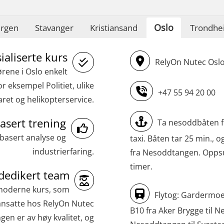
(MBSBLE023)
Oslo
rgen
STCW Oppdatering videregående
Stavanger
Kristiansand
Trondhe
sikkerhetskurs for offiserer
ialiserte kurs
(MBSBLE024)
RelyOn Nutec Oslo,
ørene i Oslo enkelt
STCW Oppdatering videregående
r eksempel Politiet, ulike
sikkerhetskurs for offiserer og
+47 55 94 20 00
aret og helikopterservice.
Medisinsk behandling – Kombi
asert trening
(MBSBLE021)
Ta nesoddbåten fr
sbasert analyse og
taxi. Båten tar 25 min., 
STCW kombi oppdatering offiserer og
industrierfaring.
fra Nesoddtangen. Oppsum
med.behandling (MBS134)
timer.
 dedikert team
STCW Kombi Oppdatering Offiserer og
e moderne kurs, som
Medisinsk Behandling med Webinar
Flytog: Gardermoen 
ansatte hos RelyOn Nutec
(MBS1341)
B10 fra Aker Brygge til N
ngen er av høy kvalitet, og