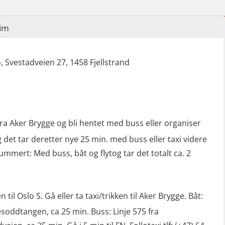
(LFI105)
Sikkerhetskurs for ansatte på
im
oppdrettsanlegg (LBS100)
Ulykkesgransking – Webinar (LSP103)
 Svestadveien 27, 1458 Fjellstrand
Varme Arbeider – Slukkeøvelser
(LFI100)
a Aker Brygge og bli hentet med buss eller organiser
og det tar deretter nye 25 min. med buss eller taxi videre
mert: Med buss, båt og flytog tar det totalt ca. 2
til Oslo S. Gå eller ta taxi/trikken til Aker Brygge. Båt:
esoddtangen, ca 25 min. Buss: Linje 575 fra