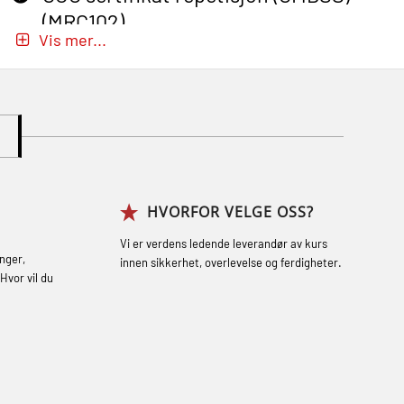
(MRC102)
Vis mer...
GWO: BST – Onshore (Blended: e-
learning practical) (RBSBLE002)
Gass kurs H2S (OSP105)
Gass kurs H2S (OSP105)
Grunnkurs Industrivern (LSC115)
HVORFOR VELGE OSS?
Grunnkurs Røykdykking Industrivern
(LFI104)
Vi er verdens ledende leverandør av kurs
nger,
innen sikkerhet, overlevelse og ferdigheter.
Helikopterevakuering med HABD, inkl.
Hvor vil du
brannslukning (FSC121)
Hjertestarter brukerkurs (OFA107)
Røykdykking industrivern – repetisjon