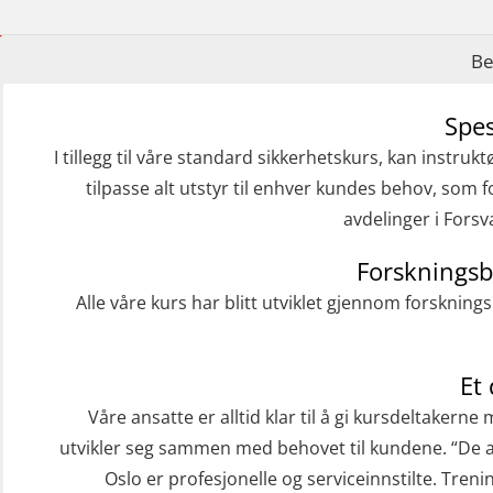
med adaptive e-læring (OSEBLE018)
Helicopter Underwater Escape incl.
Be
Airpocket with E-learning (English)
(OSEBLE009)
Spes
I tillegg til våre standard sikkerhetskurs, kan instrukt
Additional Basic Safety Training for the
tilpasse alt utstyr til enhver kundes behov, som fo
Norwegian Sector (OBS117)
avdelinger i Forsv
Grunnleggende Sikkerhetskurs – Rep.
for helikoptermannskap inkl. HABD
Forskningsb
(FSC122)
Alle våre kurs har blitt utviklet gjennom forskning
Påbygging fra Offshore Norge til
Grunnleggende sikkerhetsopplæring
Et
for sjøfolk (MBS325)
Våre ansatte er alltid klar til å gi kursdeltakern
utvikler seg sammen med behovet til kundene. “De 
Basic Safety Training (English)
Oslo er profesjonelle og serviceinnstilte. Treni
(OBS1052)