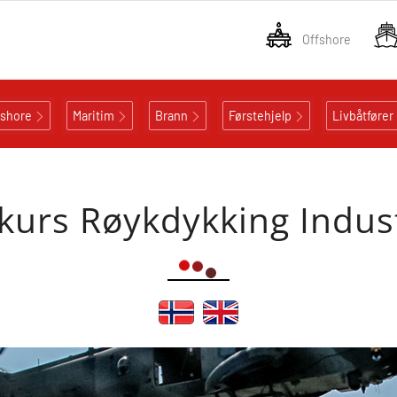
Offshore
fshore
Maritim
Brann
Førstehjelp
Livbåtfører
urs Røykdykking Indus