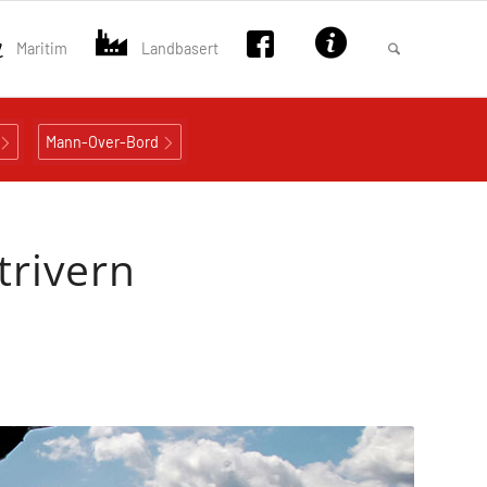
Maritim
Landbasert
Mann-Over-Bord
trivern