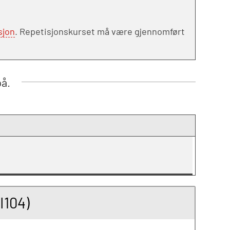
sjon
. Repetisjonskurset må være gjennomført
på.
I104)