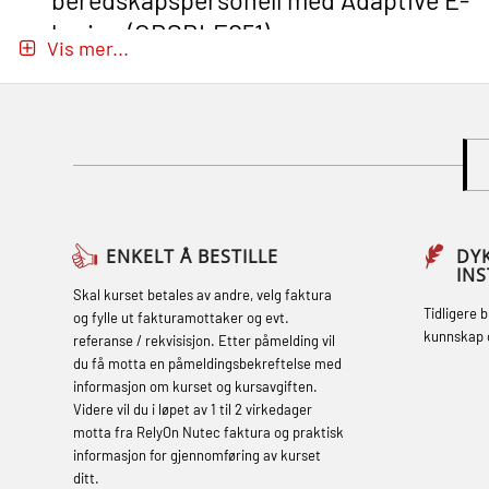
beredskapspersonell med Adaptive E-
læring (OBSBLE051)
Vis mer...
Basic Safety Training (English) – with
Adaptive E-learning (OBSBLE047)
Basic Safety Training – Refresher
Course (English) with E-learning
(OBSBLE048)
Basic Safety Training – Refresher
ENKELT Å BESTILLE
DY
IN
Course (English) (OBS1063)
Skal kurset betales av andre, velg faktura
Tidligere 
og fylle ut fakturamottaker og evt.
Basic Safety Training – Refresher
kunnskap 
referanse / rekvisisjon. Etter påmelding vil
Course (English) for emergency
du få motta en påmeldingsbekreftelse med
informasjon om kurset og kursavgiften.
response personnel with Adaptive E-
Videre vil du i løpet av 1 til 2 virkedager
learning (OBSBLE050)
motta fra RelyOn Nutec faktura og praktisk
informasjon for gjennomføring av kurset
Helikopterevakuering inkl pustelunge
ditt.