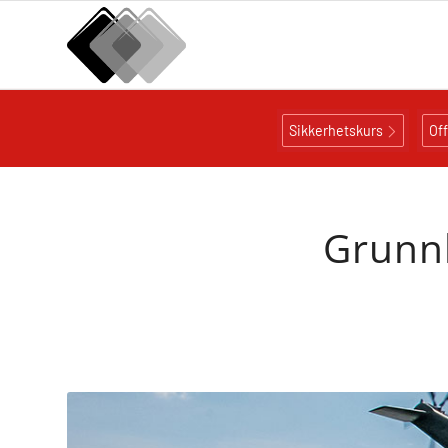
Sikkerhetskurs
Of
Grunnk