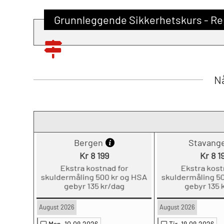
Grunnleggende Sikkerhetskurs - Re
Nå
Bergen
Stavang
Kr 8 199
Kr 8 1
Ekstra kostnad for
Ekstra kost
skuldermåling 500 kr og HSA
skuldermåling 50
gebyr 135 kr/dag
gebyr 135 
August 2026
August 2026