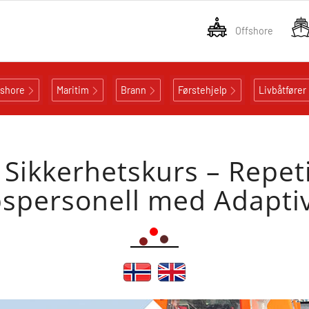
Offshore
fshore
Maritim
Brann
Førstehjelp
Livbåtfører
ikkerhetskurs – Repeti
spersonell med Adaptiv