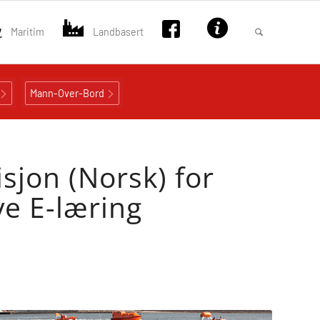
Maritim
Landbasert
Mann-Over-Bord
sjon (Norsk) for
e E-læring