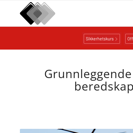
Sikkerhetskurs
Of
Grunnleggende S
beredskap