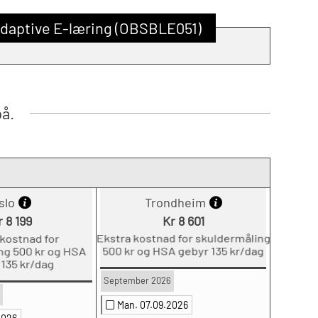
Adaptive E-læring (OBSBLE051)
på.
slo
Trondheim
r 8 199
Kr 8 601
 kostnad for
Ekstra kostnad for skuldermåling
ng 500 kr og HSA
500 kr og HSA gebyr 135 kr/dag
 135 kr/dag
September 2026
Man. 07.09.2026