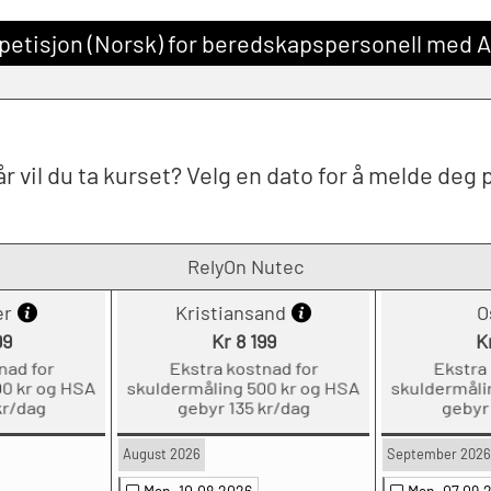
petisjon (Norsk) for beredskapspersonell med 
r vil du ta kurset? Velg en dato for å melde deg 
RelyOn Nutec
er
Kristiansand
O
99
Kr 8 199
K
nad for
Ekstra kostnad for
Ekstra
0 kr og HSA
skuldermåling 500 kr og HSA
skuldermåli
kr/dag
gebyr 135 kr/dag
gebyr
August 2026
September 2026