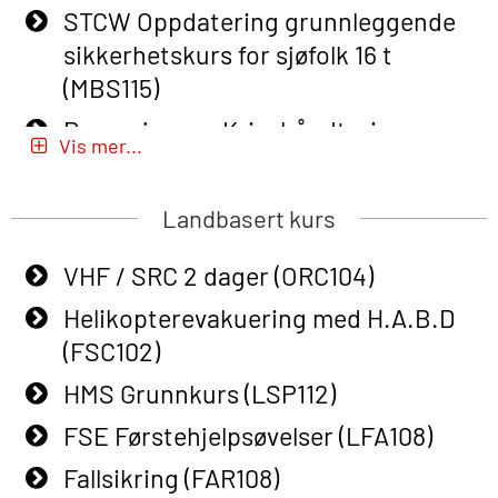
STCW Oppdatering grunnleggende
response personnel with Adaptive E-
sikkerhetskurs for sjøfolk 16 t
learning (OBSBLE050)
(MBS115)
Helikopterevakuering inkl pustelunge
Passasjer- og Krisehåndtering
med adaptive e-læring (OSEBLE018)
Vis mer...
(MBSBLE020)
Helicopter Underwater Escape incl.
Passasjer- og Krisehåndtering
Airpocket with E-learning (English)
Landbasert kurs
oppdatering (MBSBLE019)
(OSEBLE009)
VHF / SRC 2 dager (ORC104)
STCW Grunnleggende
Additional Basic Safety Training for
sikkerhetsopplæring for fiskere
Helikopterevakuering med H.A.B.D
the Norwegian Sector (OBS117)
(MBSBLE031)
(FSC102)
Grunnleggende Sikkerhetskurs –
STCW Grunnleggende
HMS Grunnkurs (LSP112)
Rep. for helikoptermannskap inkl.
sikkerhetsopplæring for fiskere
HABD (FSC122)
FSE Førstehjelpsøvelser (LFA108)
oppdatering (MBSBLE032)
Påbygging fra Offshore Norge til
Fallsikring (FAR108)