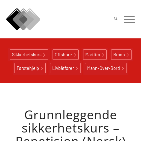
Sikkerhetskurs
Offshore
Maritim
Brann
Førstehjelp
Livbåtfører
Mann-Over-Bord
Grunnleggende
sikkerhetskurs –
Repetisjon (Norsk)