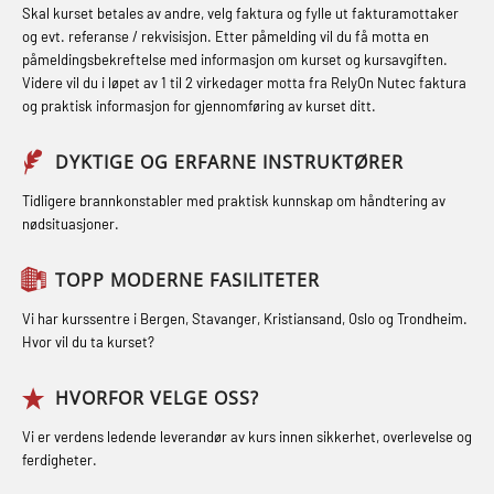
STCW kombi oppdatering offiserer
Skal kurset betales av andre, velg faktura og fylle ut fakturamottaker
Hjertestarter brukerkurs (OFA107)
Fallsikring (FAR108)
og evt. referanse / rekvisisjon. Etter påmelding vil du få motta en
og med.behandling (MBS134)
påmeldingsbekreftelse med informasjon om kurset og kursavgiften.
Røykdykking industrivern –
Førstehjelp – repetisjon (OFA102)
Videre vil du i løpet av 1 til 2 virkedager motta fra RelyOn Nutec faktura
STCW Kombi Oppdatering Offiserer
repetisjon (LFI105)
og praktisk informasjon for gjennomføring av kurset ditt.
Førstehjelp grunnkurs (OFABLE101)
og Medisinsk Behandling med
Sikkerhetskurs for ansatte på
Webinar (MBS1341)
GOC sertifikat grunnleggende
DYKTIGE OG ERFARNE INSTRUKTØRER
oppdrettsanlegg (LBS100)
(GMDSS) (MRC101)
STCW Oppdatering for offiserer 24 t
Tidligere brannkonstabler med praktisk kunnskap om håndtering av
Ulykkesgransking – Webinar (LSP103)
nødsituasjoner.
(MBS114)
GOC sertifikat repetisjon (GMDSS)
Varme Arbeider – Slukkeøvelser
(MRC102)
STCW Medisinsk førstehjelp (MFA1081)
TOPP MODERNE FASILITETER
(LFI100)
GSK Sikkerhetskurs offshore for
STCW Medisinsk førstehjelp
Vi har kurssentre i Bergen, Stavanger, Kristiansand, Oslo og Trondheim.
oljearbeidere (OBS1055)
oppdatering (MBSBLE025)
Hvor vil du ta kurset?
GWO: BST – Offshore (Blended with
STCW Oppdatering Medisinsk
HVORFOR VELGE OSS?
Adaptive e-learning + practical)
behandling (MBSBLE018)
Vi er verdens ledende leverandør av kurs innen sikkerhet, overlevelse og
(RBSBLE018)
Påbygging fra Offshore Norge til
ferdigheter.