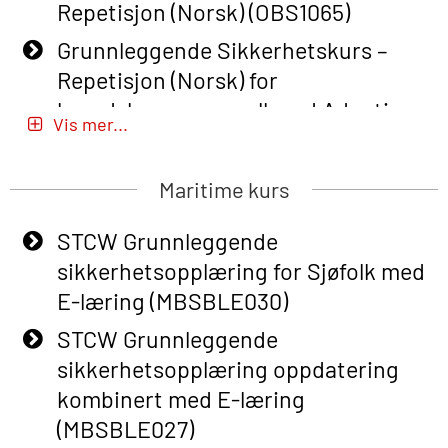
Repetisjon (Norsk) (OBS1065)
Grunnleggende Sikkerhetskurs –
Repetisjon (Norsk) for
beredskapspersonell med Adaptive
Vis mer...
E-læring (OBSBLE051)
Basic Safety Training (English) – with
Maritime kurs
Adaptive E-learning (OBSBLE047)
STCW Grunnleggende
Basic Safety Training – Refresher
sikkerhetsopplæring for Sjøfolk med
Course (English) with E-learning
E-læring (MBSBLE030)
(OBSBLE048)
STCW Grunnleggende
Basic Safety Training – Refresher
sikkerhetsopplæring oppdatering
Course (English) (OBS1063)
kombinert med E-læring
Basic Safety Training – Refresher
(MBSBLE027)
Course (English) for emergency