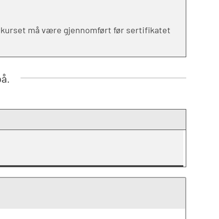
skurset må være gjennomført før sertifikatet
på.