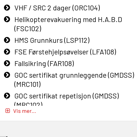
VHF / SRC 2 dager (ORC104)
Helikopterevakuering med H.A.B.D
(FSC102)
HMS Grunnkurs (LSP112)
FSE Førstehjelpsøvelser (LFA108)
Fallsikring (FAR108)
GOC sertifikat grunnleggende (GMDSS)
(MRC101)
GOC sertifikat repetisjon (GMDSS)
(MRC102)
Vis mer...
GWO: BST – Onshore (Blended: e-
learning practical) (RBSBLE002)