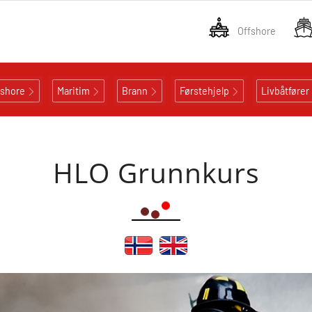
Offshore
fshore
Maritim
Brann
Førstehjelp
Livbåtfører
HLO Grunnkurs