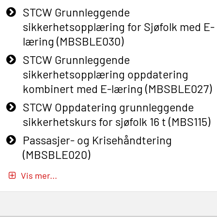
STCW Grunnleggende
sikkerhetsopplæring for Sjøfolk med E-
læring (MBSBLE030)
STCW Grunnleggende
sikkerhetsopplæring oppdatering
kombinert med E-læring (MBSBLE027)
STCW Oppdatering grunnleggende
sikkerhetskurs for sjøfolk 16 t (MBS115)
Passasjer- og Krisehåndtering
(MBSBLE020)
Passasjer- og Krisehåndtering
Vis mer...
oppdatering (MBSBLE019)
STCW Grunnleggende