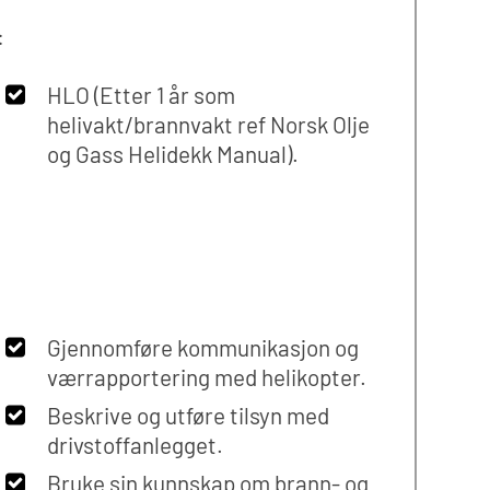
:
HLO (Etter 1 år som
helivakt/brannvakt ref Norsk Olje
og Gass Helidekk Manual).
Gjennomføre kommunikasjon og
værrapportering med helikopter.
Beskrive og utføre tilsyn med
drivstoffanlegget.
Bruke sin kunnskap om brann- og