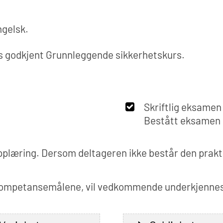
ngelsk.
s godkjent Grunnleggende sikkerhetskurs.
Skriftlig eksamen
Bestått eksamen g
opplæring. Dersom deltageren ikke består den prak
i kompetansemålene, vil vedkommende underkjenne