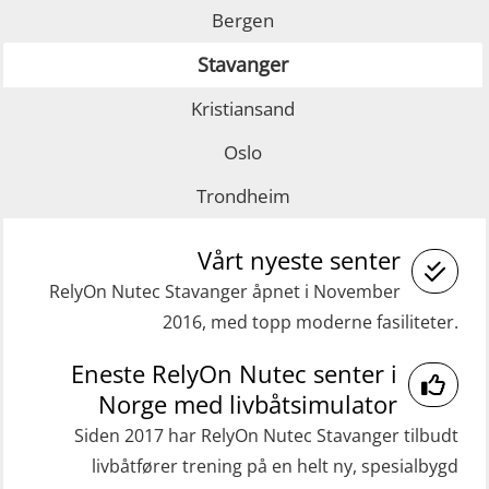
Bergen
GWO: BST – Onshore (Blended: e-
Fallsikring (FAR108)
Stavanger
learning practical) (RBSBLE002)
GOC sertifikat grunnleggende
Kristiansand
GWO: BST Refresher – Offshore
(GMDSS) (MRC101)
(Blended with Adaptive e-learning +
GOC sertifikat repetisjon (GMDSS)
Oslo
practical) (RBSBLE025)
(MRC102)
Trondheim
GWO: BST Refresher – Onshore
Helikopterevakuering med HABD,
(Blended with Adaptive e-learning
Vårt nyeste senter
inkl. brannslukning (FSC121)
practical) (RBSBLE026)
RelyOn Nutec Stavanger åpnet i November
Medisinsk behandling 40 t (MFA104)
2016, med topp moderne fasiliteter.
GWO: BST Refresher – Onshore
Medisinsk førstehjelp 8 t (MFA108)
(Blended: e-learning practical)
Eneste RelyOn Nutec senter i
Oppdatering medisinsk behandling 8
(RBSBLE009)
Norge med livbåtsimulator
t (MFA107)
Gass kurs H2S (OSP105)
Siden 2017 har RelyOn Nutec Stavanger tilbudt
ROC sertifikat grunnleggende
livbåtfører trening på en helt ny, spesialbygd
Grunnleggende sikkerhetskurs –