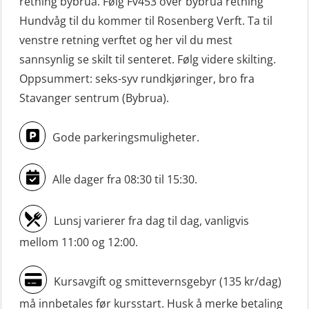
retning bybrua. Følg Fv453 over bybrua retning
Livbåtfører konvensjonell repetisjon
Hundvåg til du kommer til Rosenberg Verft. Ta til
(OSE1361)
venstre retning verftet og her vil du mest
sannsynlig se skilt til senteret. Følg videre skilting.
Livbåtfører konvertering til FF48 inkl.
Oppsummert: seks-syv rundkjøringer, bro fra
repetisjon (OSE106)
Stavanger sentrum (Bybrua).
Livbåtfører sliskelivbåt repetisjon
(OSE1301)
Gode parkeringsmuligheter.
Livbåtfører sliskestuplivbåt –
grunnleggende (OSE129)
Alle dager fra 08:30 til 15:30.
Mann-Over-Bord (hurtiggående) liten
Lunsj varierer fra dag til dag, vanligvis
båt m/mørkekjøring – grunnleggende
mellom 11:00 og 12:00.
(OSE114)
Mann-Over-Bord (hurtiggående) liten
Kursavgift og smittevernsgebyr (135 kr/dag)
båt m/mørkekjøring – repetisjon
må innbetales før kursstart. Husk å merke betaling