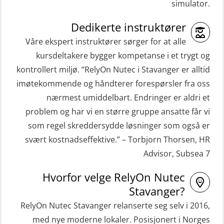
(GMDSS) (ORC102)
simulator.
Repetisjon (Norsk) for
ROC sertifikat repetisjon (GMDSS)
beredskapspersonell med E-læring
Dedikerte instruktører
(ORC103)
(OBSBLE044)
Våre ekspert instruktører sørger for at alle
STCW Grunnkurs Redningsfarkoster
kursdeltakere bygger kompetanse i et trygt og
HLO/MOB/Søk- og Redningslag
(MBSBLE022)
kontrollert miljø. “RelyOn Nutec i Stavanger er alltid
kombinasjon – repetisjon (OSC1162)
imøtekommende og håndterer forespørsler fra oss
STCW Hurtiggående mann over bord
HLO/Søk & Redningslag kombinasjon
nærmest umiddelbart. Endringer er aldri et
båt (HMOB) (MSE100)
– repetisjon (OSC1161)
problem og har vi en større gruppe ansatte får vi
STCW Hurtiggående mann over bord
Helikopterevakuering inkl.
som regel skreddersydde løsninger som også er
båt (HMOB) oppdatering (MSE1001)
Pustelunge (OSE1251)
svært kostnadseffektive.” – Torbjorn Thorsen, HR
Advisor, Subsea 7
STCW Livbåtfører redningsfarkoster
Helikopterevakuering med HABD,
32 t (MSE1031)
inkl. Brannslukking og Førstehjelp-
Hvorfor velge RelyOn Nutec
sivile mannskaper (FSC119)
STCW Mann-Over-Bord
Stavanger?
(hurtiggående) 32 t m/mørkekjøring
RelyOn Nutec Stavanger relanserte seg selv i 2016,
Helikopterevakuering med HABD,
(MSE112)
med nye moderne lokaler. Posisjonert i Norges
inkl. brannslukning (FSC121)