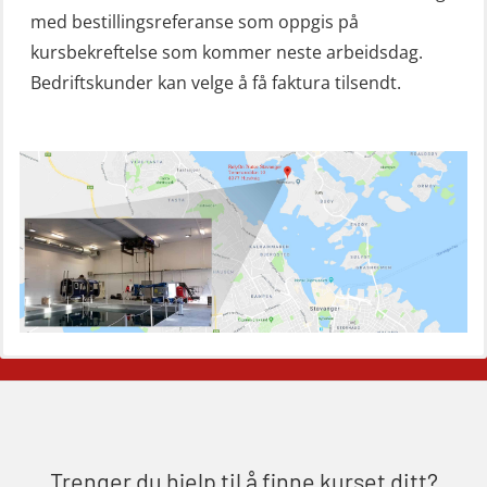
(OSE151)
med bestillingsreferanse som oppgis på
Mann-Over-Bord (hurtiggående) liten
kursbekreftelse som kommer neste arbeidsdag.
båt u/mørkekjøring – grunnleggende
Bedriftskunder kan velge å få faktura tilsendt.
(OSE1142)
Mann-Over-Bord liten båt (MOB)
u/mørkekjøring – repetisjon (OSE152)
Mørkekjøring-modul for Mann-Over-
Bord (hurtiggående) liten båt
(OSE1001)
ROC sertifikat grunnleggende
(GMDSS) (ORC102)
ROC sertifikat repetisjon (GMDSS)
(ORC103)
Trenger du hjelp til å finne kurset ditt?
Skadestedsledelse (OER108)