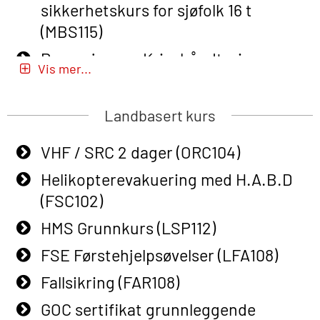
sikkerhetskurs for sjøfolk 16 t
learning (OBSBLE050)
(MBS115)
Helikopterevakuering inkl pustelunge
Passasjer- og Krisehåndtering
med adaptive e-læring (OSEBLE018)
Vis mer...
(MBSBLE020)
Helicopter Underwater Escape incl.
Passasjer- og Krisehåndtering
Airpocket with E-learning (English)
Landbasert kurs
oppdatering (MBSBLE019)
(OSEBLE009)
VHF / SRC 2 dager (ORC104)
STCW Grunnleggende
Additional Basic Safety Training for
sikkerhetsopplæring for fiskere
Helikopterevakuering med H.A.B.D
the Norwegian Sector (OBS117)
(MBSBLE031)
(FSC102)
Grunnleggende Sikkerhetskurs –
STCW Grunnleggende
HMS Grunnkurs (LSP112)
Rep. for helikoptermannskap inkl.
sikkerhetsopplæring for fiskere
HABD (FSC122)
FSE Førstehjelpsøvelser (LFA108)
oppdatering (MBSBLE032)
Påbygging fra Offshore Norge til
Fallsikring (FAR108)
STCW Sikkerhetsopplæring for
Grunnleggende sikkerhetsopplæring
GOC sertifikat grunnleggende
mindre skip (MBSBLE028)