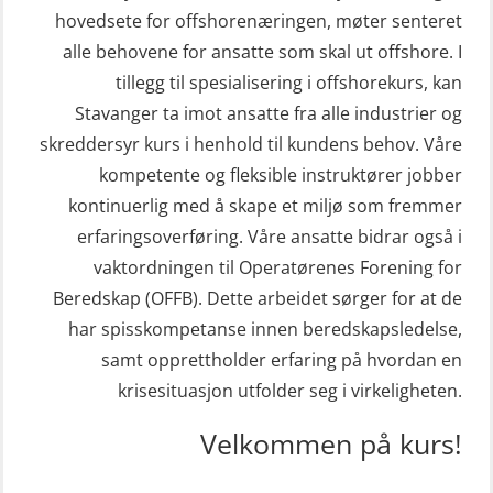
hovedsete for offshorenæringen, møter senteret
STCW Redningsfarkost oppdatering
Hjertestarter brukerkurs (OFA107)
alle behovene for ansatte som skal ut offshore. I
sliskebåt (MSE116)
Kombi Søk og Redningslag og HLO
tillegg til spesialisering i offshorekurs, kan
STCW Sikkerhetsopplæring for
repetisjonskurs med e-læring
Stavanger ta imot ansatte fra alle industrier og
sjøfolk på mindre skip med eLearning
skreddersyr kurs i henhold til kundens behov. Våre
(ABSBLE010)
(MBSBLE003)
kompetente og fleksible instruktører jobber
Kondisjonstest (OSC151)
kontinuerlig med å skape et miljø som fremmer
STCW oppdatering Livbåtfører
Ledertrening i beredskap og
erfaringsoverføring. Våre ansatte bidrar også i
redningsfarkoster 8 t – konvensjonell
krisehåndtering for plattformsjefer
vaktordningen til Operatørenes Forening for
båt (MSE103)
(OER105)
Beredskap (OFFB). Dette arbeidet sørger for at de
STCW oppdatering Mann-Over-Bord
har spisskompetanse innen beredskapsledelse,
Livbåtfører FF1200 repetisjon
(hurtiggående) 16 t m/mørkekjøring
samt opprettholder erfaring på hvordan en
(OSE1431)
(MSE113)
krisesituasjon utfolder seg i virkeligheten.
Livbåtfører FF1200 repetisjon
STCW oppgradering for
Velkommen på kurs!
simulator (OSE161)
dekksoffiserer uten fartstid 66 t
Livbåtfører Sliskelivbåt grunnkurs