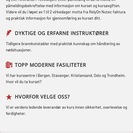
og med.behandling (MBS134)
påmeldingsbekreftelse med informasjon om kurset og kursavgiften.
Røykdykking industrivern –
Førstehjelp – repetisjon (OFA102)
Videre vil du i løpet av 1 til 2 virkedager motta fra RelyOn Nutec faktura
STCW Kombi Oppdatering Offiserer
repetisjon (LFI105)
og praktisk informasjon for gjennomføring av kurset ditt.
Førstehjelp grunnkurs (OFABLE101)
og Medisinsk Behandling med
Sikkerhetskurs for ansatte på
Webinar (MBS1341)
GOC sertifikat grunnleggende
DYKTIGE OG ERFARNE INSTRUKTØRER
oppdrettsanlegg (LBS100)
(GMDSS) (MRC101)
STCW Oppdatering for offiserer 24 t
Tidligere brannkonstabler med praktisk kunnskap om håndtering av
Ulykkesgransking – Webinar (LSP103)
nødsituasjoner.
(MBS114)
GOC sertifikat repetisjon (GMDSS)
Varme Arbeider – Slukkeøvelser
(MRC102)
STCW Medisinsk førstehjelp (MFA1081)
TOPP MODERNE FASILITETER
(LFI100)
GSK Sikkerhetskurs offshore for
STCW Medisinsk førstehjelp
Vi har kurssentre i Bergen, Stavanger, Kristiansand, Oslo og Trondheim.
oljearbeidere (OBS1055)
oppdatering (MBSBLE025)
Hvor vil du ta kurset?
GWO: BST – Offshore (Blended with
STCW Oppdatering Medisinsk
HVORFOR VELGE OSS?
Adaptive e-learning + practical)
behandling (MBSBLE018)
Vi er verdens ledende leverandør av kurs innen sikkerhet, overlevelse og
(RBSBLE018)
Påbygging fra Offshore Norge til
ferdigheter.
GWO: BST – Offshore (Blended: e-
Grunnleggende sikkerhetsopplæring
learning practical) (RBSBLE001)
for sjøfolk (MBS325)