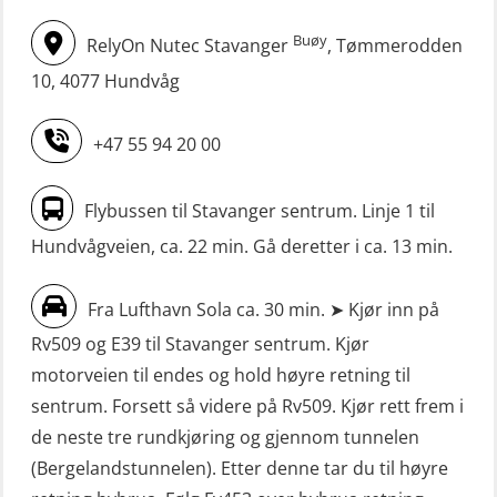
(MBS124)
m/E-læring (OSEBLE006)
Buøy
RelyOn Nutec Stavanger
, Tømmerodden
STCW oppgradering for
Livbåtfører fritt fall FF48 repetisjon
maskinoffiserer uten fartstid 66 t
10, 4077 Hundvåg
(OSE1471)
(MBS125)
+47 55 94 20 00
Livbåtfører grunnkurs m/E-læring
Sikkerhetskurs for ansatte på
FF1200 (OSE1424)
oppdrettsanlegg (LBS100)
Flybussen til Stavanger sentrum. Linje 1 til
Livbåtfører grunnkurs m/E-læring
Sjøfolk med særskilte sikringsplikter
Hundvågveien, ca. 22 min. Gå deretter i ca. 13 min.
FF1200 simulator (OSEBLE007)
(MBS1191)
Livbåtfører grunnkurs m/E-læring
Ulykkesgransking – Webinar (LSP103)
Fra Lufthavn Sola ca. 30 min. ➤ Kjør inn på
FF48 og FF1000D (OSEBLE004)
Rv509 og E39 til Stavanger sentrum. Kjør
VHF / SRC 2 dager (ORC104)
Livbåtfører grunnkurs m/E-læring
motorveien til endes og hold høyre retning til
Videregående sikkerhetsopplæring
Konvensjonell livbåt (OSEBLE005)
sentrum. Forsett så videre på Rv509. Kjør rett frem i
for skipsoffiserer (MBS100)
de neste tre rundkjøring og gjennom tunnelen
Livbåtfører konvensjonell livbåt –
(Bergelandstunnelen). Etter denne tar du til høyre
grunnleggende (OSE135)