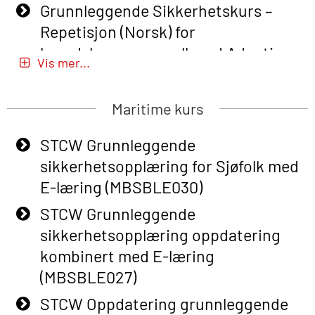
Grunnleggende Sikkerhetskurs –
Repetisjon (Norsk) for
beredskapspersonell med Adaptive
Vis mer...
E-læring (OBSBLE051)
Basic Safety Training (English) – with
Maritime kurs
Adaptive E-learning (OBSBLE047)
STCW Grunnleggende
Basic Safety Training – Refresher
sikkerhetsopplæring for Sjøfolk med
Course (English) with E-learning
E-læring (MBSBLE030)
(OBSBLE048)
STCW Grunnleggende
Basic Safety Training – Refresher
sikkerhetsopplæring oppdatering
Course (English) (OBS1063)
kombinert med E-læring
Basic Safety Training – Refresher
(MBSBLE027)
Course (English) for emergency
STCW Oppdatering grunnleggende
response personnel with Adaptive E-