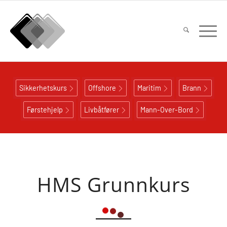
Sikkerhetskurs
Offshore
Maritim
Brann
Førstehjelp
Livbåtfører
Mann-Over-Bord
HMS Grunnkurs