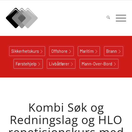
Sikkerhetskurs
Offshore
Maritim
Brann
Førstehjelp
Livbåtfører
Mann-Over-Bord
Kombi Søk og
Redningslag og HLO
repetisjonskurs med