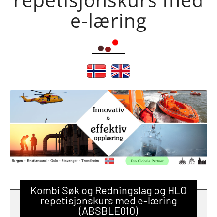
e-læring
Kombi Søk og Redningslag og HLO
repetisjonskurs med e-læring
(ABSBLE010)