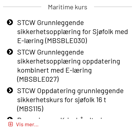
Basic Safety Training (English) – with
Maritime kurs
Adaptive E-learning (OBSBLE047)
STCW Grunnleggende
Basic Safety Training – Refresher
sikkerhetsopplæring for Sjøfolk med
Course (English) with E-learning
E-læring (MBSBLE030)
(OBSBLE048)
STCW Grunnleggende
Basic Safety Training – Refresher
sikkerhetsopplæring oppdatering
Course (English) (OBS1063)
kombinert med E-læring
Basic Safety Training – Refresher
(MBSBLE027)
Course (English) for emergency
STCW Oppdatering grunnleggende
response personnel with Adaptive E-
sikkerhetskurs for sjøfolk 16 t
learning (OBSBLE050)
(MBS115)
Helikopterevakuering inkl pustelunge
Passasjer- og Krisehåndtering
med adaptive e-læring (OSEBLE018)
Vis mer...
(MBSBLE020)
Helicopter Underwater Escape incl.