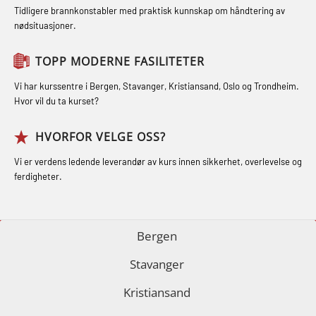
(GMDSS) (MRC101)
STCW Oppdatering for offiserer 24 t
Tidligere brannkonstabler med praktisk kunnskap om håndtering av
Ulykkesgransking – Webinar (LSP103)
nødsituasjoner.
(MBS114)
GOC sertifikat repetisjon (GMDSS)
Varme Arbeider – Slukkeøvelser
(MRC102)
STCW Medisinsk førstehjelp (MFA1081)
TOPP MODERNE FASILITETER
(LFI100)
GSK Sikkerhetskurs offshore for
STCW Medisinsk førstehjelp
Vi har kurssentre i Bergen, Stavanger, Kristiansand, Oslo og Trondheim.
oljearbeidere (OBS1055)
oppdatering (MBSBLE025)
Hvor vil du ta kurset?
GWO: BST – Offshore (Blended with
STCW Oppdatering Medisinsk
HVORFOR VELGE OSS?
Adaptive e-learning + practical)
behandling (MBSBLE018)
Vi er verdens ledende leverandør av kurs innen sikkerhet, overlevelse og
(RBSBLE018)
Påbygging fra Offshore Norge til
ferdigheter.
GWO: BST – Offshore (Blended: e-
Grunnleggende sikkerhetsopplæring
learning practical) (RBSBLE001)
for sjøfolk (MBS325)
Bergen
GWO: BST – Onshore (Blended: e-
Fallsikring (FAR108)
Stavanger
learning practical) (RBSBLE002)
GOC sertifikat grunnleggende
Kristiansand
GWO: BST Refresher – Offshore
(GMDSS) (MRC101)