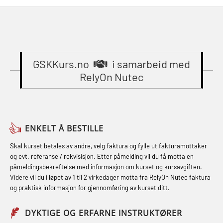
STCW Brannledelse – Oppdatering
Beredskapsledelse – repetisjon
learning practical) (RBSBLE002)
(MBSBLE023)
(OER1091)
Gass kurs H2S (OSP105)
STCW Oppdatering videregående
Compressed Air Emergency
Gass kurs H2S (OSP105)
sikkerhetskurs for offiserer
Breathing System (CA-EBS) Initial
(MBSBLE024)
GSKKurs.no
i samarbeid med
Grunnkurs Industrivern (LSC115)
Deployment (OBS119)
RelyOn Nutec
STCW Oppdatering videregående
Grunnkurs Røykdykking Industrivern
Compressed Air Emergency
sikkerhetskurs for offiserer og
(LFI104)
Breathing System (CA-EBS) og
Medisinsk behandling – Kombi
Skuldermåling (OBS125)
Helikopterevakuering med HABD,
(MBSBLE021)
ENKELT Å BESTILLE
inkl. brannslukning (FSC121)
FSE Førstehjelpsøvelser (LFA108)
STCW kombi oppdatering offiserer
Skal kurset betales av andre, velg faktura og fylle ut fakturamottaker
Hjertestarter brukerkurs (OFA107)
Fallsikring (FAR108)
og evt. referanse / rekvisisjon. Etter påmelding vil du få motta en
og med.behandling (MBS134)
påmeldingsbekreftelse med informasjon om kurset og kursavgiften.
Røykdykking industrivern –
Førstehjelp – repetisjon (OFA102)
Videre vil du i løpet av 1 til 2 virkedager motta fra RelyOn Nutec faktura
STCW Kombi Oppdatering Offiserer
repetisjon (LFI105)
og praktisk informasjon for gjennomføring av kurset ditt.
Førstehjelp grunnkurs (OFABLE101)
og Medisinsk Behandling med
Sikkerhetskurs for ansatte på
Webinar (MBS1341)
GOC sertifikat grunnleggende
DYKTIGE OG ERFARNE INSTRUKTØRER
oppdrettsanlegg (LBS100)