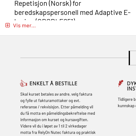
Repetisjon (Norsk) for
beredskapspersonell med Adaptive E-
læring (OBSBLE051)
Vis mer...
Basic Safety Training (English) – with
Adaptive E-learning (OBSBLE047)
Basic Safety Training – Refresher
Course (English) with E-learning
(OBSBLE048)
Basic Safety Training – Refresher
ENKELT Å BESTILLE
DY
IN
Course (English) (OBS1063)
Skal kurset betales av andre, velg faktura
Tidligere 
og fylle ut fakturamottaker og evt.
Basic Safety Training – Refresher
kunnskap 
referanse / rekvisisjon. Etter påmelding vil
Course (English) for emergency
du få motta en påmeldingsbekreftelse med
informasjon om kurset og kursavgiften.
response personnel with Adaptive E-
Videre vil du i løpet av 1 til 2 virkedager
learning (OBSBLE050)
motta fra RelyOn Nutec faktura og praktisk