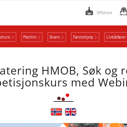
Offshore
fshore
Maritim
Brann
Førstehjelp
Livbåtfører
tering HMOB, Søk og r
petisjonskurs med Webi