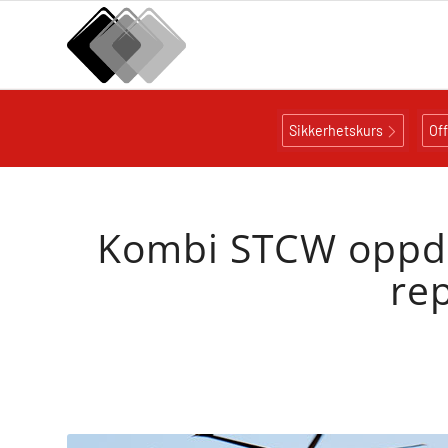
Sikkerhetskurs
Of
Kombi STCW oppda
re