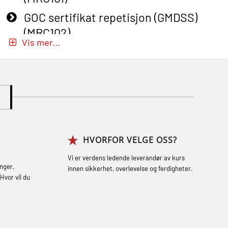
GOC sertifikat repetisjon (GMDSS)
(MRC102)
Vis mer...
GWO: BST – Onshore (Blended: e-
learning practical) (RBSBLE002)
Gass kurs H2S (OSP105)
Gass kurs H2S (OSP105)
Grunnkurs Industrivern (LSC115)
HVORFOR VELGE OSS?
Grunnkurs Røykdykking Industrivern
(LFI104)
Vi er verdens ledende leverandør av kurs
nger,
innen sikkerhet, overlevelse og ferdigheter.
Helikopterevakuering med HABD, inkl.
Hvor vil du
brannslukning (FSC121)
Hjertestarter brukerkurs (OFA107)