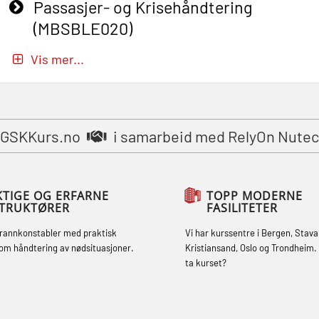
Passasjer- og Krisehåndtering
(MBSBLE020)
Passasjer- og Krisehåndtering
Vis mer...
oppdatering (MBSBLE019)
STCW Grunnleggende
sikkerhetsopplæring for fiskere
GSKKurs.no
i samarbeid med RelyOn Nutec
(MBSBLE031)
STCW Grunnleggende
sikkerhetsopplæring for fiskere
KTIGE OG ERFARNE
TOPP MODERNE
STRUKTØRER
FASILITETER
oppdatering (MBSBLE032)
brannkonstabler med praktisk
Vi har kurssentre i Bergen, Stava
STCW Sikkerhetsopplæring for mindre
om håndtering av nødsituasjoner.
Kristiansand, Oslo og Trondheim. 
skip (MBSBLE028)
ta kurset?
STCW Sikkerhetsopplæring for mindre
skip oppdatering (MBSBLE029)