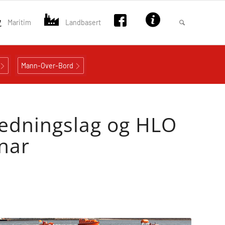
Maritim
Landbasert
Mann-Over-Bord
edningslag og HLO
nar