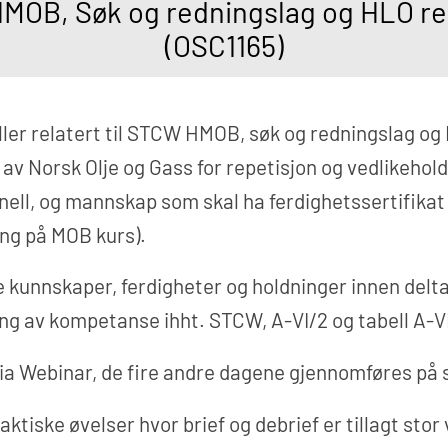
MOB, Søk og redningslag og HLO re
(OSC1165)
ller relatert til STCW HMOB, søk og redningslag og
tt av Norsk Olje og Gass for repetisjon og vedlikeh
l, og mannskap som skal ha ferdighetssertifikat f
ng på MOB kurs).
 kunnskaper, ferdigheter og holdninger innen delta
ing av kompetanse ihht. STCW, A-VI/2 og tabell A-V
 via Webinar, de fire andre dagene gjennomføres på
aktiske øvelser hvor brief og debrief er tillagt stor 