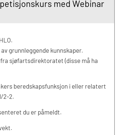
petisjonskurs med Webinar
 HLO.
old av grunnleggende kunnskaper.
ra sjøfartsdirektoratet (disse må ha
kers beredskapsfunksjon i eller relatert
I/2-2.
 senteret du er påmeldt.
vekt.