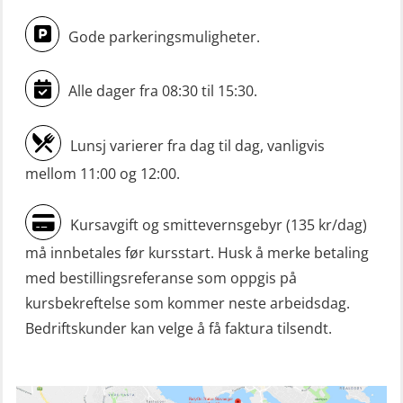
Livbåtfører sliskelivbåt repetisjon
(OSE1301)
Gode parkeringsmuligheter.
Livbåtfører sliskestuplivbåt –
grunnleggende (OSE129)
Alle dager fra 08:30 til 15:30.
Mann-Over-Bord (hurtiggående) liten
Lunsj varierer fra dag til dag, vanligvis
båt m/mørkekjøring – grunnleggende
mellom 11:00 og 12:00.
(OSE114)
Mann-Over-Bord (hurtiggående) liten
Kursavgift og smittevernsgebyr (135 kr/dag)
båt m/mørkekjøring – repetisjon
må innbetales før kursstart. Husk å merke betaling
(OSE151)
med bestillingsreferanse som oppgis på
Mann-Over-Bord (hurtiggående) liten
kursbekreftelse som kommer neste arbeidsdag.
båt u/mørkekjøring – grunnleggende
Bedriftskunder kan velge å få faktura tilsendt.
(OSE1142)
Mann-Over-Bord liten båt (MOB)