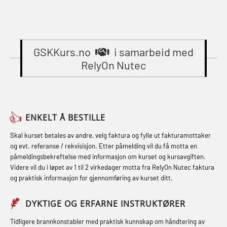
(MBSBLE023)
(OER1091)
Gass kurs H2S (OSP105)
STCW Oppdatering videregående
Compressed Air Emergency
Gass kurs H2S (OSP105)
sikkerhetskurs for offiserer
Breathing System (CA-EBS) Initial
(MBSBLE024)
GSKKurs.no
i samarbeid med
Grunnkurs Industrivern (LSC115)
Deployment (OBS119)
RelyOn Nutec
STCW Oppdatering videregående
Grunnkurs Røykdykking Industrivern
Compressed Air Emergency
sikkerhetskurs for offiserer og
(LFI104)
Breathing System (CA-EBS) og
Medisinsk behandling – Kombi
Skuldermåling (OBS125)
Helikopterevakuering med HABD,
(MBSBLE021)
ENKELT Å BESTILLE
inkl. brannslukning (FSC121)
FSE Førstehjelpsøvelser (LFA108)
STCW kombi oppdatering offiserer
Skal kurset betales av andre, velg faktura og fylle ut fakturamottaker
Hjertestarter brukerkurs (OFA107)
Fallsikring (FAR108)
og evt. referanse / rekvisisjon. Etter påmelding vil du få motta en
og med.behandling (MBS134)
påmeldingsbekreftelse med informasjon om kurset og kursavgiften.
Røykdykking industrivern –
Førstehjelp – repetisjon (OFA102)
Videre vil du i løpet av 1 til 2 virkedager motta fra RelyOn Nutec faktura
STCW Kombi Oppdatering Offiserer
repetisjon (LFI105)
og praktisk informasjon for gjennomføring av kurset ditt.
Førstehjelp grunnkurs (OFABLE101)
og Medisinsk Behandling med
Sikkerhetskurs for ansatte på
Webinar (MBS1341)
GOC sertifikat grunnleggende
DYKTIGE OG ERFARNE INSTRUKTØRER
oppdrettsanlegg (LBS100)
(GMDSS) (MRC101)
STCW Oppdatering for offiserer 24 t
Tidligere brannkonstabler med praktisk kunnskap om håndtering av