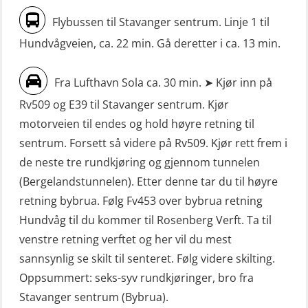
FF1200 (OSE1424)
oppdrettsanlegg (LBS100)
Flybussen til Stavanger sentrum. Linje 1 til
Livbåtfører grunnkurs m/E-læring
Sjøfolk med særskilte sikringsplikter
Hundvågveien, ca. 22 min. Gå deretter i ca. 13 min.
FF1200 simulator (OSEBLE007)
(MBS1191)
Livbåtfører grunnkurs m/E-læring
Ulykkesgransking – Webinar (LSP103)
Fra Lufthavn Sola ca. 30 min. ➤ Kjør inn på
FF48 og FF1000D (OSEBLE004)
Rv509 og E39 til Stavanger sentrum. Kjør
VHF / SRC 2 dager (ORC104)
Livbåtfører grunnkurs m/E-læring
motorveien til endes og hold høyre retning til
Videregående sikkerhetsopplæring
Konvensjonell livbåt (OSEBLE005)
sentrum. Forsett så videre på Rv509. Kjør rett frem i
for skipsoffiserer (MBS100)
de neste tre rundkjøring og gjennom tunnelen
Livbåtfører konvensjonell livbåt –
(Bergelandstunnelen). Etter denne tar du til høyre
grunnleggende (OSE135)
retning bybrua. Følg Fv453 over bybrua retning
Livbåtfører konvensjonell repetisjon
Hundvåg til du kommer til Rosenberg Verft. Ta til
(OSE1361)
venstre retning verftet og her vil du mest
sannsynlig se skilt til senteret. Følg videre skilting.
Livbåtfører konvertering til FF48 inkl.
Oppsummert: seks-syv rundkjøringer, bro fra
repetisjon (OSE106)
Stavanger sentrum (Bybrua).