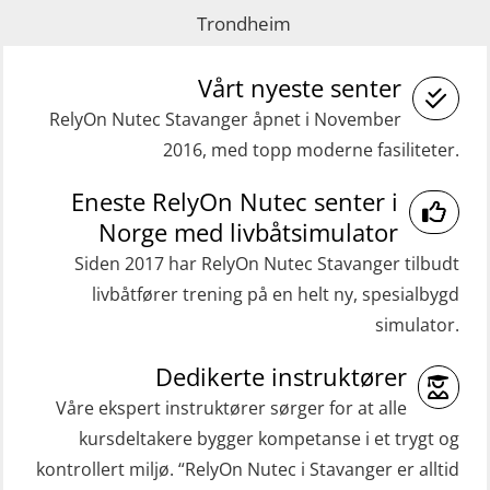
practical) (RBSBLE025)
(MRC102)
Trondheim
GWO: BST Refresher – Onshore
Helikopterevakuering med HABD,
(Blended with Adaptive e-learning
Vårt nyeste senter
inkl. brannslukning (FSC121)
practical) (RBSBLE026)
RelyOn Nutec Stavanger åpnet i November
Medisinsk behandling 40 t (MFA104)
2016, med topp moderne fasiliteter.
GWO: BST Refresher – Onshore
Medisinsk førstehjelp 8 t (MFA108)
(Blended: e-learning practical)
Eneste RelyOn Nutec senter i
Oppdatering medisinsk behandling 8
(RBSBLE009)
Norge med livbåtsimulator
t (MFA107)
Gass kurs H2S (OSP105)
Siden 2017 har RelyOn Nutec Stavanger tilbudt
ROC sertifikat grunnleggende
livbåtfører trening på en helt ny, spesialbygd
Grunnleggende sikkerhetskurs –
(GMDSS) (ORC102)
simulator.
Repetisjon (Norsk) for
ROC sertifikat repetisjon (GMDSS)
beredskapspersonell med E-læring
Dedikerte instruktører
(ORC103)
(OBSBLE044)
Våre ekspert instruktører sørger for at alle
STCW Grunnkurs Redningsfarkoster
kursdeltakere bygger kompetanse i et trygt og
HLO/MOB/Søk- og Redningslag
(MBSBLE022)
kontrollert miljø. “RelyOn Nutec i Stavanger er alltid
kombinasjon – repetisjon (OSC1162)