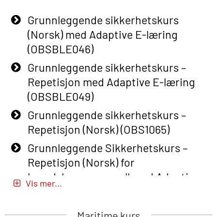
Grunnleggende sikkerhetskurs
(Norsk) med Adaptive E-læring
(OBSBLE046)
Grunnleggende sikkerhetskurs –
Repetisjon med Adaptive E-læring
(OBSBLE049)
Grunnleggende sikkerhetskurs –
Repetisjon (Norsk) (OBS1065)
Grunnleggende Sikkerhetskurs –
Repetisjon (Norsk) for
beredskapspersonell med Adaptive
Vis mer...
E-læring (OBSBLE051)
Basic Safety Training (English) – with
Maritime kurs