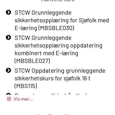
Adaptive E-learning (OBSBLE047)
STCW Grunnleggende
Basic Safety Training – Refresher
sikkerhetsopplæring for Sjøfolk med
Course (English) with E-learning
E-læring (MBSBLE030)
(OBSBLE048)
STCW Grunnleggende
Basic Safety Training – Refresher
sikkerhetsopplæring oppdatering
Course (English) (OBS1063)
kombinert med E-læring
Basic Safety Training – Refresher
(MBSBLE027)
Course (English) for emergency
STCW Oppdatering grunnleggende
response personnel with Adaptive E-
sikkerhetskurs for sjøfolk 16 t
learning (OBSBLE050)
(MBS115)
Helikopterevakuering inkl pustelunge
Passasjer- og Krisehåndtering
med adaptive e-læring (OSEBLE018)
Vis mer...
(MBSBLE020)
Helicopter Underwater Escape incl.
Passasjer- og Krisehåndtering
Airpocket with E-learning (English)