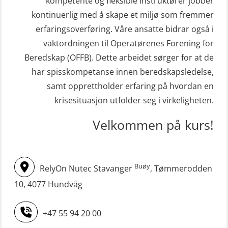
(MBSBLE003)
kompetente og fleksible instruktører jobber
Kondisjonstest (OSC151)
kontinuerlig med å skape et miljø som fremmer
STCW oppdatering Livbåtfører
Ledertrening i beredskap og
erfaringsoverføring. Våre ansatte bidrar også i
redningsfarkoster 8 t – konvensjonell
krisehåndtering for plattformsjefer
vaktordningen til Operatørenes Forening for
båt (MSE103)
(OER105)
Beredskap (OFFB). Dette arbeidet sørger for at de
STCW oppdatering Mann-Over-Bord
har spisskompetanse innen beredskapsledelse,
Livbåtfører FF1200 repetisjon
(hurtiggående) 16 t m/mørkekjøring
samt opprettholder erfaring på hvordan en
(OSE1431)
(MSE113)
krisesituasjon utfolder seg i virkeligheten.
Livbåtfører FF1200 repetisjon
STCW oppgradering for
Velkommen på kurs!
simulator (OSE161)
dekksoffiserer uten fartstid 66 t
Livbåtfører Sliskelivbåt grunnkurs
(MBS124)
m/E-læring (OSEBLE006)
Buøy
RelyOn Nutec Stavanger
, Tømmerodden
STCW oppgradering for
Livbåtfører fritt fall FF48 repetisjon
maskinoffiserer uten fartstid 66 t
10, 4077 Hundvåg
(OSE1471)
(MBS125)
+47 55 94 20 00
Livbåtfører grunnkurs m/E-læring
Sikkerhetskurs for ansatte på