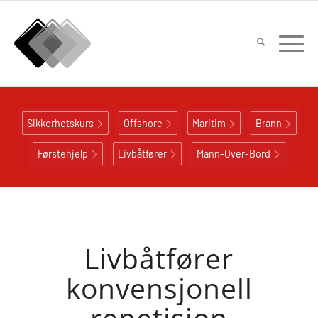
Sikkerhetskurs
Offshore
Maritim
Brann
Førstehjelp
Livbåtfører
Mann-Over-Bord
Livbåtfører
konvensjonell
repetisjon