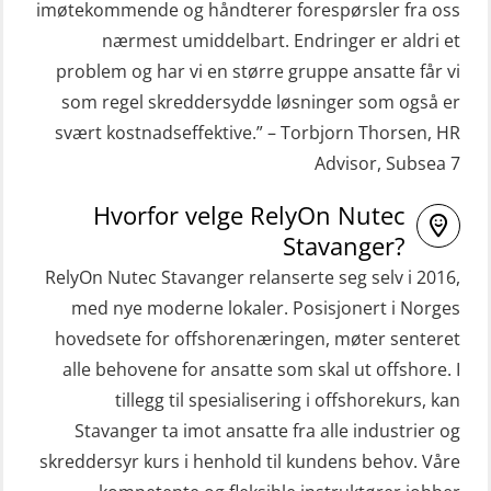
imøtekommende og håndterer forespørsler fra oss
STCW Hurtiggående mann over bord
HLO/Søk & Redningslag kombinasjon
nærmest umiddelbart. Endringer er aldri et
båt (HMOB) (MSE100)
– repetisjon (OSC1161)
problem og har vi en større gruppe ansatte får vi
STCW Hurtiggående mann over bord
Helikopterevakuering inkl.
som regel skreddersydde løsninger som også er
båt (HMOB) oppdatering (MSE1001)
Pustelunge (OSE1251)
svært kostnadseffektive.” – Torbjorn Thorsen, HR
Advisor, Subsea 7
STCW Livbåtfører redningsfarkoster
Helikopterevakuering med HABD,
32 t (MSE1031)
inkl. Brannslukking og Førstehjelp-
Hvorfor velge RelyOn Nutec
sivile mannskaper (FSC119)
STCW Mann-Over-Bord
Stavanger?
(hurtiggående) 32 t m/mørkekjøring
RelyOn Nutec Stavanger relanserte seg selv i 2016,
Helikopterevakuering med HABD,
(MSE112)
med nye moderne lokaler. Posisjonert i Norges
inkl. brannslukning (FSC121)
hovedsete for offshorenæringen, møter senteret
STCW Redningsfarkost oppdatering
Hjertestarter brukerkurs (OFA107)
alle behovene for ansatte som skal ut offshore. I
sliskebåt (MSE116)
Kombi Søk og Redningslag og HLO
tillegg til spesialisering i offshorekurs, kan
STCW Sikkerhetsopplæring for
repetisjonskurs med e-læring
Stavanger ta imot ansatte fra alle industrier og
sjøfolk på mindre skip med eLearning
skreddersyr kurs i henhold til kundens behov. Våre
(ABSBLE010)