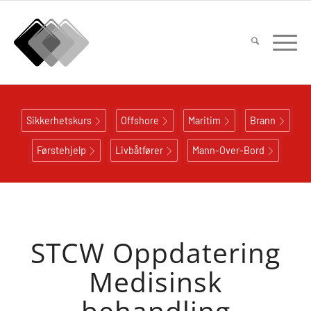
Sikkerhetskurs
Offshore
Maritim
Brann
Førstehjelp
Livbåtfører
Mann-Over-Bord
STCW Oppdatering
Medisinsk
behandling