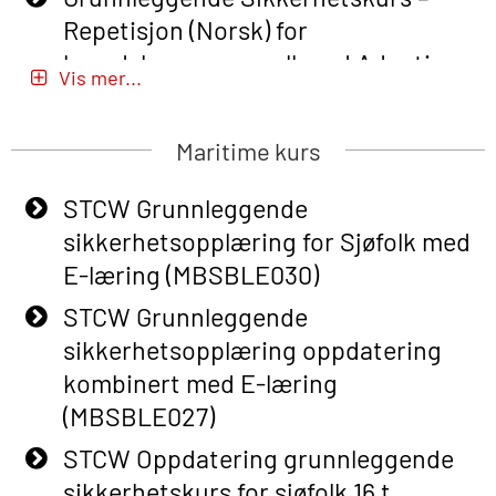
Repetisjon (Norsk) for
beredskapspersonell med Adaptive
Vis mer...
E-læring (OBSBLE051)
Basic Safety Training (English) – with
Maritime kurs
Adaptive E-learning (OBSBLE047)
STCW Grunnleggende
Basic Safety Training – Refresher
sikkerhetsopplæring for Sjøfolk med
Course (English) with E-learning
E-læring (MBSBLE030)
(OBSBLE048)
STCW Grunnleggende
Basic Safety Training – Refresher
sikkerhetsopplæring oppdatering
Course (English) (OBS1063)
kombinert med E-læring
Basic Safety Training – Refresher
(MBSBLE027)
Course (English) for emergency
STCW Oppdatering grunnleggende
response personnel with Adaptive E-
sikkerhetskurs for sjøfolk 16 t