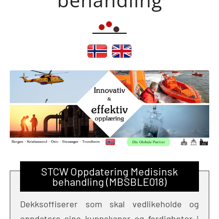
STCW Oppdatering Medisinsk
behandling (MBSBLE018)
Dekksoffiserer som skal vedlikeholde og
oppdatere sine kunnskaper og ferdigheter i