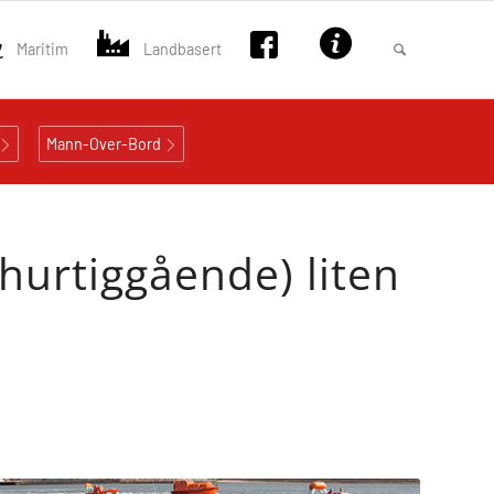
Maritim
Landbasert
Mann-Over-Bord
urtiggående) liten