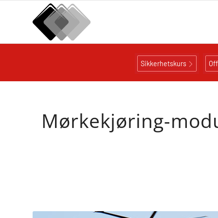
Sikkerhetskurs
Of
Mørkekjøring-modu