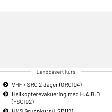
Landbasert kurs
VHF / SRC 2 dager (ORC104)
Helikopterevakuering med H.A.B.D
(FSC102)
HMS Grunnkurs (LSP112)