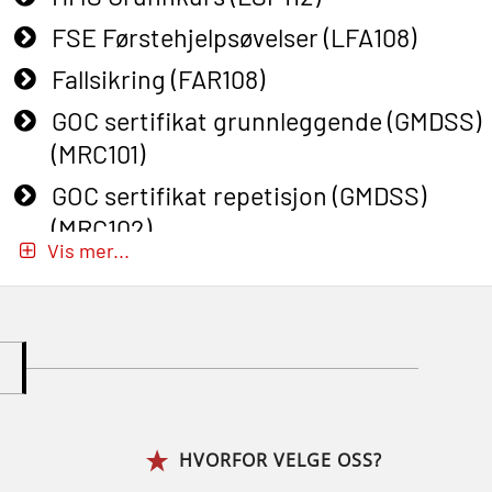
FSE Førstehjelpsøvelser (LFA108)
Fallsikring (FAR108)
GOC sertifikat grunnleggende (GMDSS)
(MRC101)
GOC sertifikat repetisjon (GMDSS)
(MRC102)
Vis mer...
GWO: BST – Onshore (Blended: e-
learning practical) (RBSBLE002)
Gass kurs H2S (OSP105)
Gass kurs H2S (OSP105)
Grunnkurs Industrivern (LSC115)
HVORFOR VELGE OSS?
Grunnkurs Røykdykking Industrivern