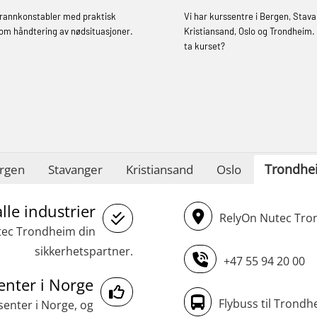
oppdatering (MBSBLE032)
brannkonstabler med praktisk
Vi har kurssentre i Bergen, Stava
STCW Sikkerhetsopplæring for mindre
om håndtering av nødsituasjoner.
Kristiansand, Oslo og Trondheim. 
skip (MBSBLE028)
ta kurset?
STCW Sikkerhetsopplæring for mindre
skip oppdatering (MBSBLE029)
STCW Brannledelse – Oppdatering
(MBSBLE023)
Trondhe
rgen
STCW Oppdatering videregående
Stavanger
Kristiansand
Oslo
sikkerhetskurs for offiserer
lle industrier
(MBSBLE024)
RelyOn Nutec Tron
utec Trondheim din
STCW Oppdatering videregående
sikkerhetspartner.
sikkerhetskurs for offiserer og
+47 55 94 20 00
Medisinsk behandling – Kombi
enter i Norge
(MBSBLE021)
Flybuss til Trondh
senter i Norge, og