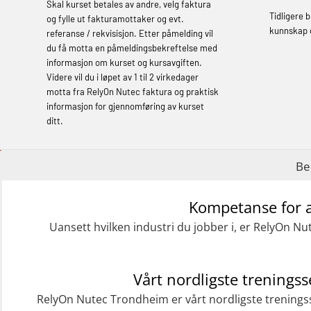
Course (English) (OBS1063)
Skal kurset betales av andre, velg faktura
Tidligere 
og fylle ut fakturamottaker og evt.
Basic Safety Training – Refresher
kunnskap 
referanse / rekvisisjon. Etter påmelding vil
Course (English) for emergency
du få motta en påmeldingsbekreftelse med
informasjon om kurset og kursavgiften.
response personnel with Adaptive E-
Videre vil du i løpet av 1 til 2 virkedager
learning (OBSBLE050)
motta fra RelyOn Nutec faktura og praktisk
informasjon for gjennomføring av kurset
Helikopterevakuering inkl pustelunge
ditt.
med adaptive e-læring (OSEBLE018)
Helicopter Underwater Escape incl.
Be
Airpocket with E-learning (English)
(OSEBLE009)
Kompetanse for a
Uansett hvilken industri du jobber i, er RelyOn N
Additional Basic Safety Training for the
Norwegian Sector (OBS117)
Grunnleggende Sikkerhetskurs – Rep.
Vårt nordligste treningss
for helikoptermannskap inkl. HABD
RelyOn Nutec Trondheim er vårt nordligste trenings