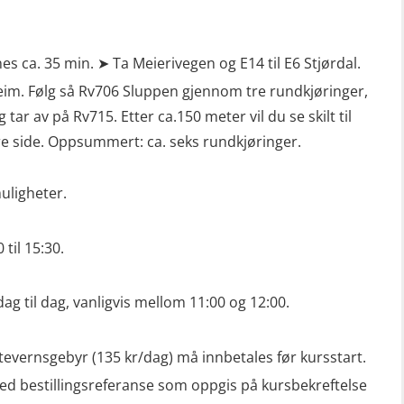
s ca. 35 min. ➤ Ta Meierivegen og E14 til E6 Stjørdal.
heim. Følg så Rv706 Sluppen gjennom tre rundkjøringer,
g tar av på Rv715. Etter ca.150 meter vil du se skilt til
e side. Oppsummert: ca. seks rundkjøringer.
ligheter.
 til 15:30.
dag til dag, vanligvis mellom 11:00 og 12:00.
tevernsgebyr (135 kr/dag) må innbetales før kursstart.
ed bestillingsreferanse som oppgis på kursbekreftelse