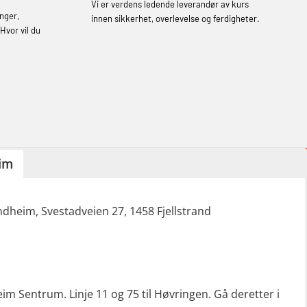
(LFI104)
Vi er verdens ledende leverandør av kurs
nger,
innen sikkerhet, overlevelse og ferdigheter.
Helikopterevakuering med HABD, inkl.
Hvor vil du
brannslukning (FSC121)
Hjertestarter brukerkurs (OFA107)
Røykdykking industrivern – repetisjon
(LFI105)
Sikkerhetskurs for ansatte på
im
oppdrettsanlegg (LBS100)
Ulykkesgransking – Webinar (LSP103)
dheim, Svestadveien 27, 1458 Fjellstrand
Varme Arbeider – Slukkeøvelser
(LFI100)
eim Sentrum. Linje 11 og 75 til Høvringen. Gå deretter i