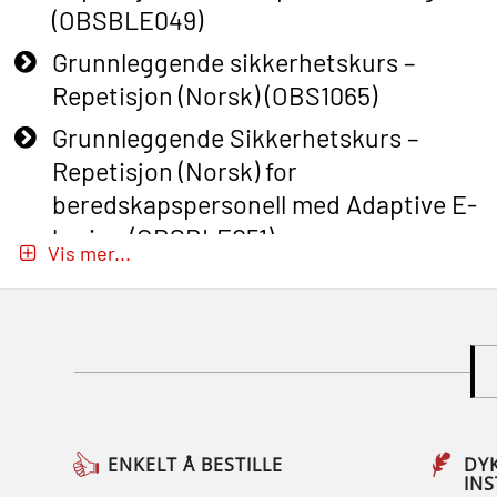
(OBSBLE049)
Grunnleggende sikkerhetskurs –
Repetisjon (Norsk) (OBS1065)
Grunnleggende Sikkerhetskurs –
Repetisjon (Norsk) for
beredskapspersonell med Adaptive E-
læring (OBSBLE051)
Vis mer...
Basic Safety Training (English) – with
Adaptive E-learning (OBSBLE047)
Basic Safety Training – Refresher
Course (English) with E-learning
(OBSBLE048)
Basic Safety Training – Refresher
ENKELT Å BESTILLE
DY
IN