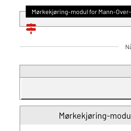
Mørkekjøring-modul for Mann-Over-B
Nå
Mørkekjøring-modul