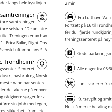
der langs hele kystlinjen.
2 min.
STCW kombi oppdatering offiserer og
med.behandling (MBS134)
 samtreninger
Fra Lufthavn Værne
STCW Kombi Oppdatering Offiserer og
store samtreninger
Fortsett på E6 til Trond
store selskap. “De ansatte
Medisinsk Behandling med Webinar
før du i fjerde rundkjørin
ilte. Treningen er av høy
(MBS1341)
treningssenteret på høyr
” – Erica Balke, Flight Ops
STCW Oppdatering for offiserer 24 t
Svensk Luftambulans SLA
(MBS114)
Gode parkeringsmu
ec Trondheim?
STCW Medisinsk førstehjelp (MFA1081)
Alle dager fra 08:30
gssenter. Senteret
STCW Medisinsk førstehjelp
ndustri, havbruk og Norsk
oppdatering (MBSBLE025)
meste nabo har senteret
Lunsj varierer fra 
STCW Oppdatering Medisinsk
eder deltakerne på enhver
og rådgivere sørger for at
behandling (MBSBLE018)
Kursavgift og smit
utføre sin jobb med egen,
Påbygging fra Offshore Norge til
Husk å merke betaling m
es, sikkerhet i framsetet.