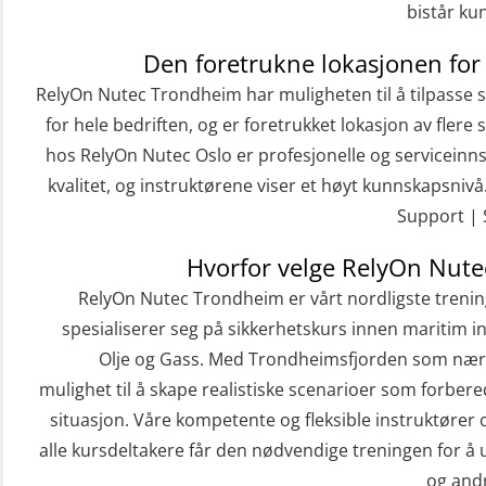
(FSC122)
bistår kun
Påbygging fra Offshore Norge til
Den foretrukne lokasjonen for
Grunnleggende sikkerhetsopplæring
RelyOn Nutec Trondheim har muligheten til å tilpasse 
for sjøfolk (MBS325)
for hele bedriften, og er foretrukket lokasjon av flere 
hos RelyOn Nutec Oslo er profesjonelle og serviceinnst
Basic Safety Training (English)
kvalitet, og instruktørene viser et høyt kunnskapsnivå.
(OBS1052)
Support | 
Beredskapsledelse (OER109)
Hvorfor velge RelyOn Nut
Beredskapsledelse – repetisjon
RelyOn Nutec Trondheim er vårt nordligste trenin
(OER1091)
spesialiserer seg på sikkerhetskurs innen maritim i
Compressed Air Emergency Breathing
Olje og Gass. Med Trondheimsfjorden som nær
System (CA-EBS) Initial Deployment
mulighet til å skape realistiske scenarioer som forber
(OBS119)
situasjon. Våre kompetente og fleksible instruktører 
alle kursdeltakere får den nødvendige treningen for å 
Compressed Air Emergency Breathing
og andr