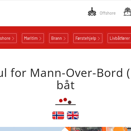
Offshore
fshore
Maritim
Brann
Førstehjelp
Livbåtfører
l for Mann-Over-Bord (h
båt