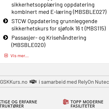
sikkerhetsopplæring oppdatering
kombinert med E-læring (MBSBLE027)
STCW Oppdatering grunnleggende
sikkerhetskurs for sjøfolk 16 t (MBS115)
Passasjer- og Krisehåndtering
(MBSBLE020)
Passasjer- og Krisehåndtering
Vis mer...
oppdatering (MBSBLE019)
STCW Grunnleggende
sikkerhetsopplæring for fiskere
GSKKurs.no
i samarbeid med RelyOn Nutec
(MBSBLE031)
STCW Grunnleggende
sikkerhetsopplæring for fiskere
KTIGE OG ERFARNE
TOPP MODERNE
STRUKTØRER
FASILITETER