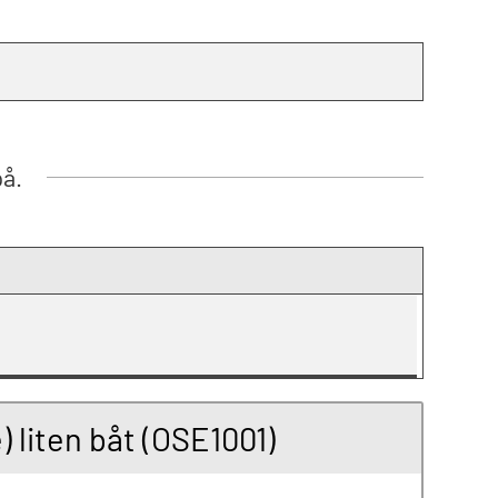
på.
liten båt (OSE1001)