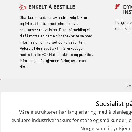
Basic Safety Training – Refresher
ENKELT Å BESTILLE
DY
IN
Course (English) (OBS1063)
Skal kurset betales av andre, velg faktura
Tidligere 
og fylle ut fakturamottaker og evt.
Basic Safety Training – Refresher
kunnskap 
referanse / rekvisisjon. Etter påmelding vil
Course (English) for emergency
du få motta en påmeldingsbekreftelse med
informasjon om kurset og kursavgiften.
response personnel with Adaptive E-
Videre vil du i løpet av 1 til 2 virkedager
learning (OBSBLE050)
motta fra RelyOn Nutec faktura og praktisk
informasjon for gjennomføring av kurset
Helikopterevakuering inkl pustelunge
ditt.
med adaptive e-læring (OSEBLE018)
Helicopter Underwater Escape incl.
Be
Airpocket with E-learning (English)
(OSEBLE009)
Spesialist p
Våre instruktører har lang erfaring med å planleg
Additional Basic Safety Training for the
evaluere industrivernskurs for store og små kunder, og
Norwegian Sector (OBS117)
Norge som tilbyr Kjemi