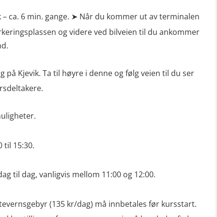
k – ca. 6 min. gange. ➤ Når du kommer ut av terminalen
rkeringsplassen og videre ved bilveien til du ankommer
nd.
på Kjevik. Ta til høyre i denne og følg veien til du ser
rsdeltakere.
ligheter.
 til 15:30.
dag til dag, vanligvis mellom 11:00 og 12:00.
tevernsgebyr (135 kr/dag) må innbetales før kursstart.