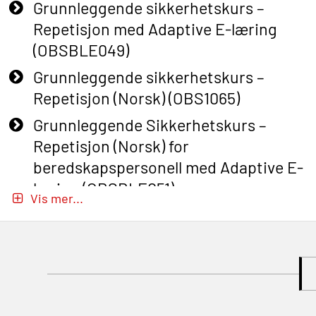
Grunnleggende sikkerhetskurs –
Repetisjon med Adaptive E-læring
(OBSBLE049)
Grunnleggende sikkerhetskurs –
Repetisjon (Norsk) (OBS1065)
Grunnleggende Sikkerhetskurs –
Repetisjon (Norsk) for
beredskapspersonell med Adaptive E-
læring (OBSBLE051)
Vis mer...
Basic Safety Training (English) – with
Adaptive E-learning (OBSBLE047)
Basic Safety Training – Refresher
Course (English) with E-learning
(OBSBLE048)