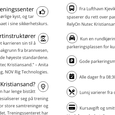
Medisinsk behandling – Kombi
treningssenter
(MBSBLE021)
Fra Lufthavn Kjevi
rlige kyst, og tar
spaserer du rett over pa
STCW kombi oppdatering offiserer og
aet i sine sikkerhetskurs.
RelyOn Nutec Kristiansa
med.behandling (MBS134)
rtinstruktører
STCW Kombi Oppdatering Offiserer og
Kun en rundkjøring 
karrieren sin til å
Medisinsk Behandling med Webinar
parkeringsplassen for ku
akgrunn fra brannvesen,
(MBS1341)
r de høyeste standardene.
STCW Oppdatering for offiserer 24 t
Gode parkeringsmu
tec Kristiansand.” – Anita
(MBS114)
ng, NOV Rig Technologies.
Alle dager fra 08:30
STCW Medisinsk førstehjelp (MFA1081)
Kristiansand?
STCW Medisinsk førstehjelp
n har lenge bistått
Lunsj varierer fra 
oppdatering (MBSBLE025)
sialiserer seg på trening
STCW Oppdatering Medisinsk
t for store samtreninger og
Kursavgift og smit
ådet. Treningssenteret har
behandling (MBSBLE018)