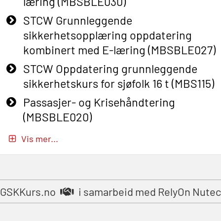
læring (MBSBLE030)
STCW Grunnleggende
sikkerhetsopplæring oppdatering
kombinert med E-læring (MBSBLE027)
STCW Oppdatering grunnleggende
sikkerhetskurs for sjøfolk 16 t (MBS115)
Passasjer- og Krisehåndtering
(MBSBLE020)
Passasjer- og Krisehåndtering
Vis mer...
oppdatering (MBSBLE019)
STCW Grunnleggende
sikkerhetsopplæring for fiskere
GSKKurs.no
i samarbeid med RelyOn Nutec
(MBSBLE031)
STCW Grunnleggende