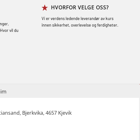
HVORFOR VELGE OSS?
Grunnkurs Røykdykking Industrivern
(LFI104)
Vi er verdens ledende leverandør av kurs
nger,
innen sikkerhet, overlevelse og ferdigheter.
Helikopterevakuering med HABD, inkl.
Hvor vil du
brannslukning (FSC121)
Hjertestarter brukerkurs (OFA107)
Røykdykking industrivern – repetisjon
(LFI105)
Sikkerhetskurs for ansatte på
eim
oppdrettsanlegg (LBS100)
Ulykkesgransking – Webinar (LSP103)
iansand, Bjerkvika, 4657 Kjevik
Varme Arbeider – Slukkeøvelser
(LFI100)