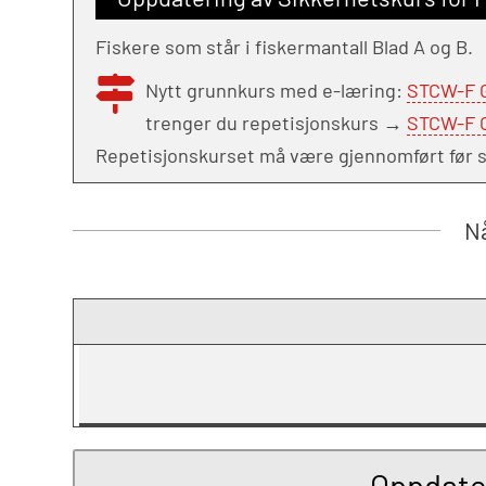
Fiskere som står i fiskermantall Blad A og B.
Nytt grunnkurs med e-læring:
STCW-F G
trenger du repetisjonskurs →
STCW-F O
Repetisjonskurset må være gjennomført før se
Nå
Oppdater