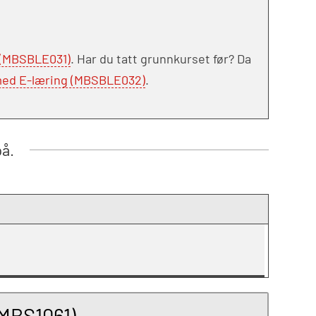
 (MBSBLE031)
. Har du tatt grunnkurset før? Da
med E-læring (MBSBLE032)
.
på.
(MBS1061)