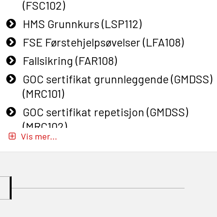
(FSC102)
HMS Grunnkurs (LSP112)
FSE Førstehjelpsøvelser (LFA108)
Fallsikring (FAR108)
GOC sertifikat grunnleggende (GMDSS)
(MRC101)
GOC sertifikat repetisjon (GMDSS)
(MRC102)
Vis mer...
GWO: BST – Onshore (Blended: e-
learning practical) (RBSBLE002)
Gass kurs H2S (OSP105)
Gass kurs H2S (OSP105)
Grunnkurs Industrivern (LSC115)