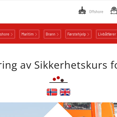
Offshore
fshore
Maritim
Brann
Førstehjelp
Livbåtfører
ng av Sikkerhetskurs f