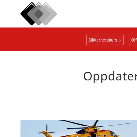
Sikkerhetskurs
Of
Oppdateri