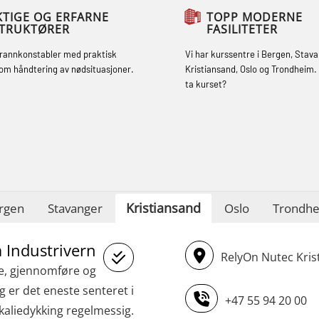
sikkerhetsopplæring for fiskere
KTIGE OG ERFARNE
TOPP MODERNE
STRUKTØRER
FASILITETER
oppdatering (MBSBLE032)
brannkonstabler med praktisk
Vi har kurssentre i Bergen, Stava
STCW Sikkerhetsopplæring for mindre
om håndtering av nødsituasjoner.
Kristiansand, Oslo og Trondheim. 
skip (MBSBLE028)
ta kurset?
STCW Sikkerhetsopplæring for mindre
skip oppdatering (MBSBLE029)
STCW Brannledelse – Oppdatering
(MBSBLE023)
Kristiansand
rgen
STCW Oppdatering videregående
Stavanger
Oslo
Trondh
sikkerhetskurs for offiserer
å Industrivern
(MBSBLE024)
RelyOn Nutec Krist
ge, gjennomføre og
STCW Oppdatering videregående
 er det eneste senteret i
sikkerhetskurs for offiserer og
+47 55 94 20 00
kaliedykking regelmessig.