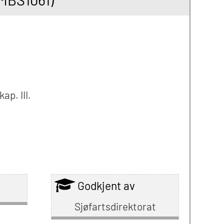
ap. III.
Godkjent av
Sjøfartsdirektorat