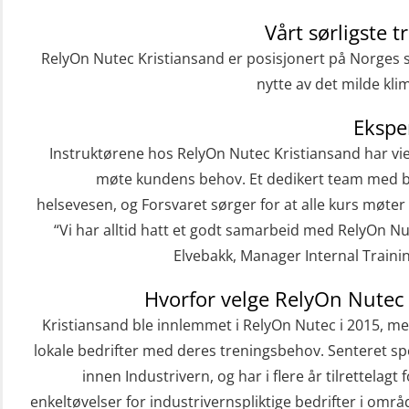
Grunnleggende Sikkerhetskurs – Rep.
for helikoptermannskap inkl. HABD
Vårt sørligste 
(FSC122)
RelyOn Nutec Kristiansand er posisjonert på Norges sø
nytte av det milde klim
Påbygging fra Offshore Norge til
Grunnleggende sikkerhetsopplæring
Ekspe
for sjøfolk (MBS325)
Instruktørene hos RelyOn Nutec Kristiansand har viet 
møte kundens behov. Et dedikert team med b
Basic Safety Training (English)
helsevesen, og Forsvaret sørger for at alle kurs møte
(OBS1052)
“Vi har alltid hatt et godt samarbeid med RelyOn Nu
Beredskapsledelse (OER109)
Elvebakk, Manager Internal Traini
Beredskapsledelse – repetisjon
Hvorfor velge RelyOn Nutec 
(OER1091)
Kristiansand ble innlemmet i RelyOn Nutec i 2015, me
Compressed Air Emergency Breathing
lokale bedrifter med deres treningsbehov. Senteret spe
System (CA-EBS) Initial Deployment
innen Industrivern, og har i flere år tilrettelag
(OBS119)
enkeltøvelser for industrivernspliktige bedrifter i omr