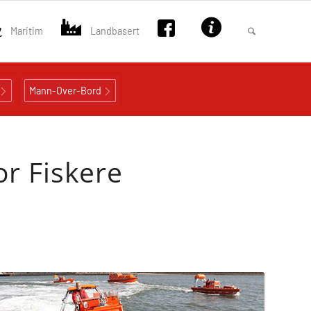
Maritim
Landbasert
Mann-Over-Bord
or Fiskere