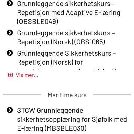
Grunnleggende sikkerhetskurs –
Repetisjon med Adaptive E-læring
(OBSBLE049)
Grunnleggende sikkerhetskurs –
Repetisjon (Norsk) (OBS1065)
Grunnleggende Sikkerhetskurs –
Repetisjon (Norsk) for
beredskapspersonell med Adaptive
Vis mer...
E-læring (OBSBLE051)
Basic Safety Training (English) – with
Maritime kurs
Adaptive E-learning (OBSBLE047)
STCW Grunnleggende
Basic Safety Training – Refresher
sikkerhetsopplæring for Sjøfolk med
Course (English) with E-learning
E-læring (MBSBLE030)
(OBSBLE048)