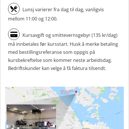
Mann-Over-Bord (hurtiggående) liten
Lunsj varierer fra dag til dag, vanligvis
båt m/mørkekjøring – grunnleggende
mellom 11:00 og 12:00.
(OSE114)
Mann-Over-Bord (hurtiggående) liten
Kursavgift og smittevernsgebyr (135 kr/dag)
båt m/mørkekjøring – repetisjon
må innbetales før kursstart. Husk å merke betaling
(OSE151)
med bestillingsreferanse som oppgis på
Mann-Over-Bord (hurtiggående) liten
kursbekreftelse som kommer neste arbeidsdag.
båt u/mørkekjøring – grunnleggende
Bedriftskunder kan velge å få faktura tilsendt.
(OSE1142)
Mann-Over-Bord liten båt (MOB)
u/mørkekjøring – repetisjon (OSE152)
Mørkekjøring-modul for Mann-Over-
Bord (hurtiggående) liten båt
(OSE1001)