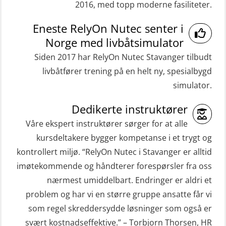
2016, med topp moderne fasiliteter.
GWO: BST Refresher – Onshore
Medisinsk førstehjelp 8 t (MFA108)
(Blended: e-learning practical)
Eneste RelyOn Nutec senter i
Oppdatering medisinsk behandling 8
(RBSBLE009)
Norge med livbåtsimulator
t (MFA107)
Gass kurs H2S (OSP105)
Siden 2017 har RelyOn Nutec Stavanger tilbudt
ROC sertifikat grunnleggende
livbåtfører trening på en helt ny, spesialbygd
Grunnleggende sikkerhetskurs –
(GMDSS) (ORC102)
simulator.
Repetisjon (Norsk) for
ROC sertifikat repetisjon (GMDSS)
beredskapspersonell med E-læring
Dedikerte instruktører
(ORC103)
(OBSBLE044)
Våre ekspert instruktører sørger for at alle
STCW Grunnkurs Redningsfarkoster
kursdeltakere bygger kompetanse i et trygt og
HLO/MOB/Søk- og Redningslag
(MBSBLE022)
kontrollert miljø. “RelyOn Nutec i Stavanger er alltid
kombinasjon – repetisjon (OSC1162)
imøtekommende og håndterer forespørsler fra oss
STCW Hurtiggående mann over bord
HLO/Søk & Redningslag kombinasjon
nærmest umiddelbart. Endringer er aldri et
båt (HMOB) (MSE100)
– repetisjon (OSC1161)
problem og har vi en større gruppe ansatte får vi
STCW Hurtiggående mann over bord
Helikopterevakuering inkl.
som regel skreddersydde løsninger som også er
båt (HMOB) oppdatering (MSE1001)
Pustelunge (OSE1251)
svært kostnadseffektive.” – Torbjorn Thorsen, HR