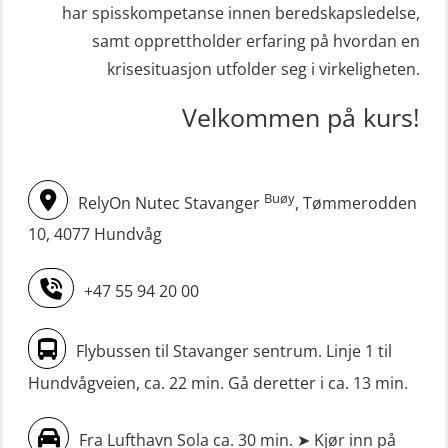
STCW oppdatering Mann-Over-Bord
har spisskompetanse innen beredskapsledelse,
Livbåtfører FF1200 repetisjon
(hurtiggående) 16 t m/mørkekjøring
samt opprettholder erfaring på hvordan en
(OSE1431)
(MSE113)
krisesituasjon utfolder seg i virkeligheten.
Livbåtfører FF1200 repetisjon
STCW oppgradering for
Velkommen på kurs!
simulator (OSE161)
dekksoffiserer uten fartstid 66 t
Livbåtfører Sliskelivbåt grunnkurs
(MBS124)
m/E-læring (OSEBLE006)
Buøy
RelyOn Nutec Stavanger
, Tømmerodden
STCW oppgradering for
Livbåtfører fritt fall FF48 repetisjon
maskinoffiserer uten fartstid 66 t
10, 4077 Hundvåg
(OSE1471)
(MBS125)
+47 55 94 20 00
Livbåtfører grunnkurs m/E-læring
Sikkerhetskurs for ansatte på
FF1200 (OSE1424)
oppdrettsanlegg (LBS100)
Flybussen til Stavanger sentrum. Linje 1 til
Livbåtfører grunnkurs m/E-læring
Sjøfolk med særskilte sikringsplikter
Hundvågveien, ca. 22 min. Gå deretter i ca. 13 min.
FF1200 simulator (OSEBLE007)
(MBS1191)
Livbåtfører grunnkurs m/E-læring
Ulykkesgransking – Webinar (LSP103)
Fra Lufthavn Sola ca. 30 min. ➤ Kjør inn på