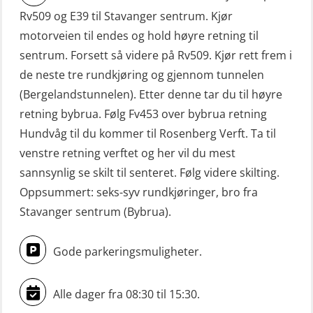
FF48 og FF1000D (OSEBLE004)
Rv509 og E39 til Stavanger sentrum. Kjør
VHF / SRC 2 dager (ORC104)
Livbåtfører grunnkurs m/E-læring
motorveien til endes og hold høyre retning til
Videregående sikkerhetsopplæring
Konvensjonell livbåt (OSEBLE005)
sentrum. Forsett så videre på Rv509. Kjør rett frem i
for skipsoffiserer (MBS100)
de neste tre rundkjøring og gjennom tunnelen
Livbåtfører konvensjonell livbåt –
(Bergelandstunnelen). Etter denne tar du til høyre
grunnleggende (OSE135)
retning bybrua. Følg Fv453 over bybrua retning
Livbåtfører konvensjonell repetisjon
Hundvåg til du kommer til Rosenberg Verft. Ta til
(OSE1361)
venstre retning verftet og her vil du mest
sannsynlig se skilt til senteret. Følg videre skilting.
Livbåtfører konvertering til FF48 inkl.
Oppsummert: seks-syv rundkjøringer, bro fra
repetisjon (OSE106)
Stavanger sentrum (Bybrua).
Livbåtfører sliskelivbåt repetisjon
(OSE1301)
Gode parkeringsmuligheter.
Livbåtfører sliskestuplivbåt –
grunnleggende (OSE129)
Alle dager fra 08:30 til 15:30.