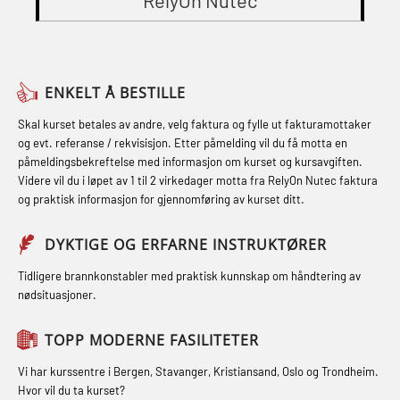
STCW Oppdatering videregående
Grunnkurs Røykdykking Industrivern
Compressed Air Emergency
sikkerhetskurs for offiserer og
(LFI104)
Breathing System (CA-EBS) og
Medisinsk behandling – Kombi
Skuldermåling (OBS125)
Helikopterevakuering med HABD,
(MBSBLE021)
ENKELT Å BESTILLE
inkl. brannslukning (FSC121)
FSE Førstehjelpsøvelser (LFA108)
STCW kombi oppdatering offiserer
Skal kurset betales av andre, velg faktura og fylle ut fakturamottaker
Hjertestarter brukerkurs (OFA107)
Fallsikring (FAR108)
og evt. referanse / rekvisisjon. Etter påmelding vil du få motta en
og med.behandling (MBS134)
påmeldingsbekreftelse med informasjon om kurset og kursavgiften.
Røykdykking industrivern –
Førstehjelp – repetisjon (OFA102)
Videre vil du i løpet av 1 til 2 virkedager motta fra RelyOn Nutec faktura
STCW Kombi Oppdatering Offiserer
repetisjon (LFI105)
og praktisk informasjon for gjennomføring av kurset ditt.
Førstehjelp grunnkurs (OFABLE101)
og Medisinsk Behandling med
Sikkerhetskurs for ansatte på
Webinar (MBS1341)
GOC sertifikat grunnleggende
DYKTIGE OG ERFARNE INSTRUKTØRER
oppdrettsanlegg (LBS100)
(GMDSS) (MRC101)
STCW Oppdatering for offiserer 24 t
Tidligere brannkonstabler med praktisk kunnskap om håndtering av
Ulykkesgransking – Webinar (LSP103)
nødsituasjoner.
(MBS114)
GOC sertifikat repetisjon (GMDSS)
Varme Arbeider – Slukkeøvelser
(MRC102)
STCW Medisinsk førstehjelp (MFA1081)
TOPP MODERNE FASILITETER
(LFI100)
GSK Sikkerhetskurs offshore for
STCW Medisinsk førstehjelp
Vi har kurssentre i Bergen, Stavanger, Kristiansand, Oslo og Trondheim.
oljearbeidere (OBS1055)
oppdatering (MBSBLE025)
Hvor vil du ta kurset?