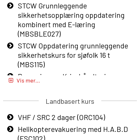
STCW Grunnleggende
Basic Safety Training – Refresher
sikkerhetsopplæring oppdatering
Course (English) (OBS1063)
kombinert med E-læring
Basic Safety Training – Refresher
(MBSBLE027)
Course (English) for emergency
STCW Oppdatering grunnleggende
response personnel with Adaptive E-
sikkerhetskurs for sjøfolk 16 t
learning (OBSBLE050)
(MBS115)
Helikopterevakuering inkl pustelunge
Passasjer- og Krisehåndtering
med adaptive e-læring (OSEBLE018)
Vis mer...
(MBSBLE020)
Helicopter Underwater Escape incl.
Passasjer- og Krisehåndtering
Airpocket with E-learning (English)
Landbasert kurs
oppdatering (MBSBLE019)
(OSEBLE009)
VHF / SRC 2 dager (ORC104)
STCW Grunnleggende
Additional Basic Safety Training for
sikkerhetsopplæring for fiskere
Helikopterevakuering med H.A.B.D
the Norwegian Sector (OBS117)
(MBSBLE031)
(FSC102)