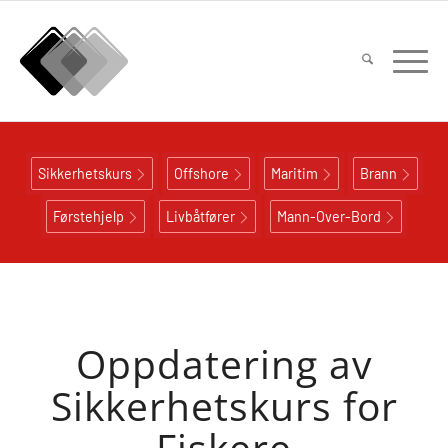
Sikkerhetskurs
Offshore
Maritim
Brann
Førstehjelp
Livbåtfører
Mann-Over-Bord
Oppdatering av
Sikkerhetskurs for
Fiskere