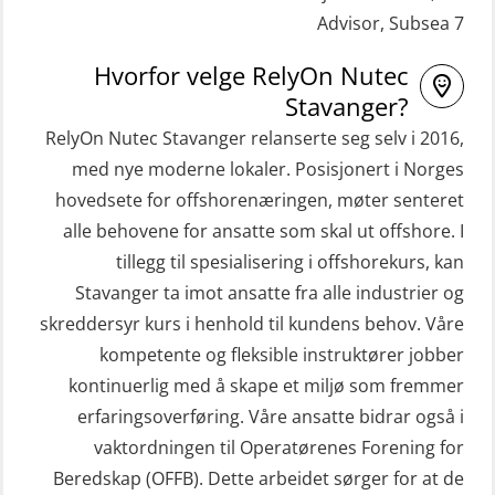
Advisor, Subsea 7
STCW Livbåtfører redningsfarkoster
Helikopterevakuering med HABD,
32 t (MSE1031)
inkl. Brannslukking og Førstehjelp-
Hvorfor velge RelyOn Nutec
sivile mannskaper (FSC119)
STCW Mann-Over-Bord
Stavanger?
(hurtiggående) 32 t m/mørkekjøring
RelyOn Nutec Stavanger relanserte seg selv i 2016,
Helikopterevakuering med HABD,
(MSE112)
med nye moderne lokaler. Posisjonert i Norges
inkl. brannslukning (FSC121)
hovedsete for offshorenæringen, møter senteret
STCW Redningsfarkost oppdatering
Hjertestarter brukerkurs (OFA107)
alle behovene for ansatte som skal ut offshore. I
sliskebåt (MSE116)
Kombi Søk og Redningslag og HLO
tillegg til spesialisering i offshorekurs, kan
STCW Sikkerhetsopplæring for
repetisjonskurs med e-læring
Stavanger ta imot ansatte fra alle industrier og
sjøfolk på mindre skip med eLearning
skreddersyr kurs i henhold til kundens behov. Våre
(ABSBLE010)
(MBSBLE003)
kompetente og fleksible instruktører jobber
Kondisjonstest (OSC151)
kontinuerlig med å skape et miljø som fremmer
STCW oppdatering Livbåtfører
Ledertrening i beredskap og
erfaringsoverføring. Våre ansatte bidrar også i
redningsfarkoster 8 t – konvensjonell
krisehåndtering for plattformsjefer
vaktordningen til Operatørenes Forening for
båt (MSE103)
(OER105)
Beredskap (OFFB). Dette arbeidet sørger for at de