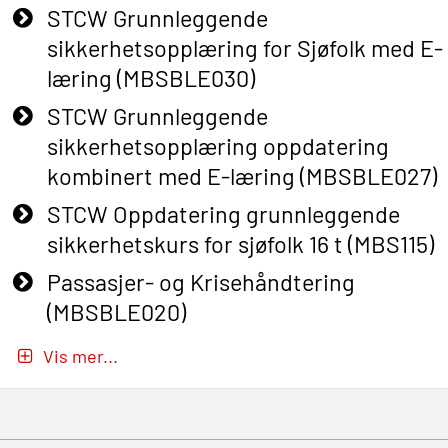
STCW Grunnleggende
sikkerhetsopplæring for Sjøfolk med E-
læring (MBSBLE030)
STCW Grunnleggende
sikkerhetsopplæring oppdatering
kombinert med E-læring (MBSBLE027)
STCW Oppdatering grunnleggende
sikkerhetskurs for sjøfolk 16 t (MBS115)
Passasjer- og Krisehåndtering
(MBSBLE020)
Passasjer- og Krisehåndtering
Vis mer...
oppdatering (MBSBLE019)
STCW Grunnleggende