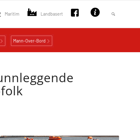
Maritim
Landbasert
Mann-Over-Bord
runnleggende
folk