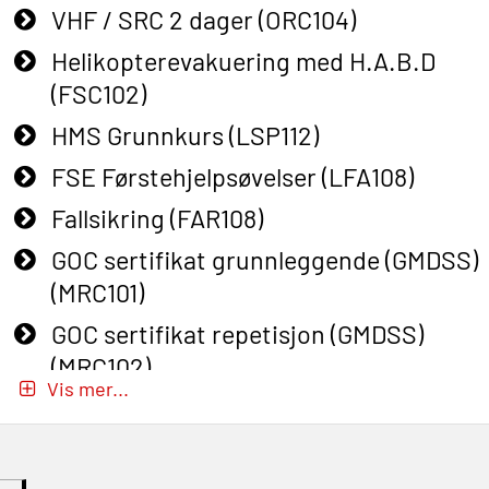
VHF / SRC 2 dager (ORC104)
Helikopterevakuering med H.A.B.D
(FSC102)
HMS Grunnkurs (LSP112)
FSE Førstehjelpsøvelser (LFA108)
Fallsikring (FAR108)
GOC sertifikat grunnleggende (GMDSS)
(MRC101)
GOC sertifikat repetisjon (GMDSS)
(MRC102)
Vis mer...
GWO: BST – Onshore (Blended: e-
learning practical) (RBSBLE002)
Gass kurs H2S (OSP105)