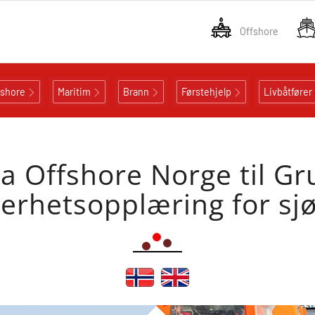
Offshore
fshore
Maritim
Brann
Førstehjelp
Livbåtfører
ra Offshore Norge til G
kerhetsopplæring for sjø