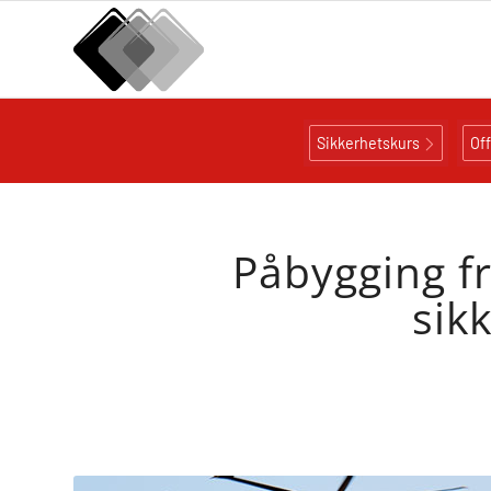
Sikkerhetskurs
Of
Påbygging f
sik