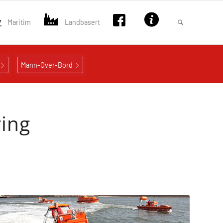
Maritim
Landbasert
Mann-Over-Bord
ring