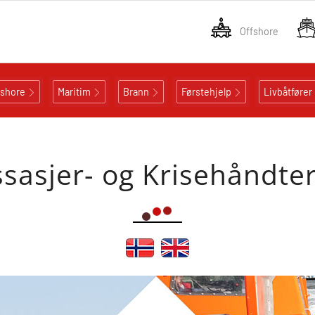
Offshore
fshore
Maritim
Brann
Førstehjelp
Livbåtfører
sasjer- og Krisehåndte