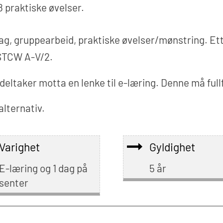
8 praktiske øvelser.
ag, gruppearbeid, praktiske øvelser/mønstring. Et
 STCW A-V/2.
 deltaker motta en lenke til e-læring. Denne må ful
alternativ.
Varighet
Gyldighet
E-læring og 1 dag på
5 år
senter