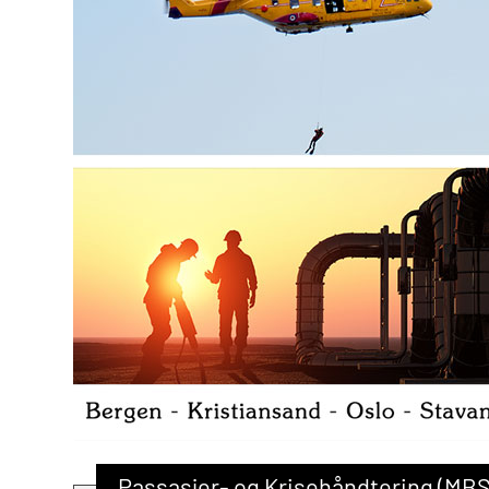
Passasjer- og Krisehåndtering (M