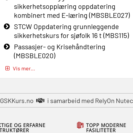
sikkerhetsopplæring oppdatering
kombinert med E-læring (MBSBLE027)
STCW Oppdatering grunnleggende
sikkerhetskurs for sjøfolk 16 t (MBS115)
Passasjer- og Krisehåndtering
(MBSBLE020)
Passasjer- og Krisehåndtering
Vis mer...
oppdatering (MBSBLE019)
STCW Grunnleggende
sikkerhetsopplæring for fiskere
GSKKurs.no
i samarbeid med RelyOn Nutec
(MBSBLE031)
STCW Grunnleggende
sikkerhetsopplæring for fiskere
KTIGE OG ERFARNE
TOPP MODERNE
STRUKTØRER
FASILITETER