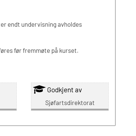
ter endt undervisning avholdes
lføres før fremmøte på kurset.
Godkjent av
Sjøfartsdirektorat