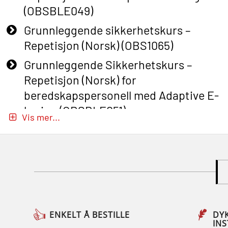
(OBSBLE049)
Grunnleggende sikkerhetskurs –
Repetisjon (Norsk) (OBS1065)
Grunnleggende Sikkerhetskurs –
Repetisjon (Norsk) for
beredskapspersonell med Adaptive E-
læring (OBSBLE051)
Vis mer...
Basic Safety Training (English) – with
Adaptive E-learning (OBSBLE047)
Basic Safety Training – Refresher
Course (English) with E-learning
(OBSBLE048)
Basic Safety Training – Refresher
ENKELT Å BESTILLE
DY
IN