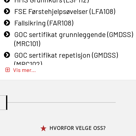
FSE Førstehjelpsøvelser (LFA108)
Fallsikring (FAR108)
GOC sertifikat grunnleggende (GMDSS)
(MRC101)
GOC sertifikat repetisjon (GMDSS)
(MRC102)
Vis mer...
GWO: BST – Onshore (Blended: e-
learning practical) (RBSBLE002)
Gass kurs H2S (OSP105)
Gass kurs H2S (OSP105)
Grunnkurs Industrivern (LSC115)
HVORFOR VELGE OSS?
Grunnkurs Røykdykking Industrivern