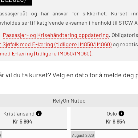
sasjerbåt og har ansvar for sikkerhet. Kurset inne
avholdes sertifikatgivende eksamen i henhold til STCW A
 →
Passasjer- og Krisehåndtering oppdatering
. Obligatori
Sjøfolk med E-læring (tidligere IMO50/IMO60)
og repeti
med E-læring (tidligere IMO50/IMO60)
.
r vil du ta kurset? Velg en dato for å melde deg 
RelyOn Nutec
Kristiansand
Oslo
Kr 5 964
Kr 6 654
6
August 2026