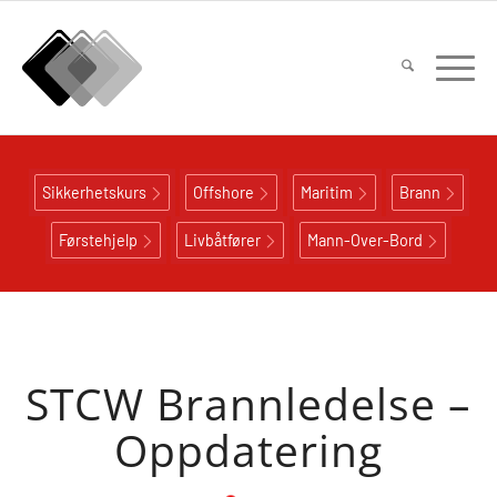
Sikkerhetskurs
Offshore
Maritim
Brann
Førstehjelp
Livbåtfører
Mann-Over-Bord
STCW Brannledelse –
Oppdatering