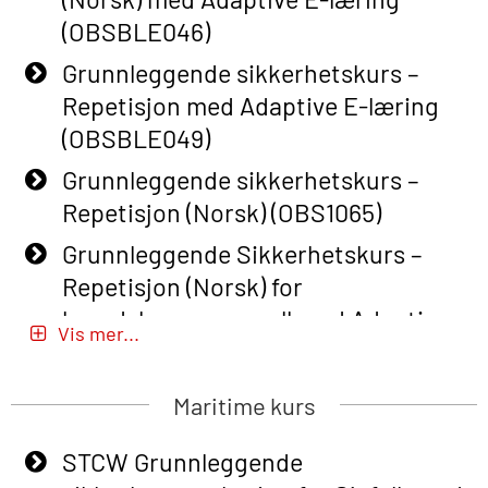
(OBSBLE046)
Grunnleggende sikkerhetskurs –
Repetisjon med Adaptive E-læring
(OBSBLE049)
Grunnleggende sikkerhetskurs –
Repetisjon (Norsk) (OBS1065)
Grunnleggende Sikkerhetskurs –
Repetisjon (Norsk) for
beredskapspersonell med Adaptive
Vis mer...
E-læring (OBSBLE051)
Basic Safety Training (English) – with
Maritime kurs
Adaptive E-learning (OBSBLE047)
STCW Grunnleggende
Basic Safety Training – Refresher