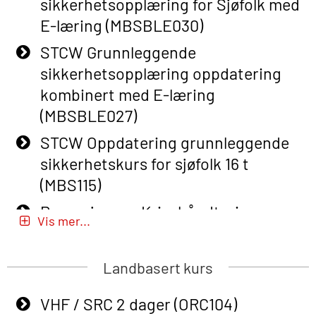
sikkerhetsopplæring for Sjøfolk med
Course (English) with E-learning
E-læring (MBSBLE030)
(OBSBLE048)
STCW Grunnleggende
Basic Safety Training – Refresher
sikkerhetsopplæring oppdatering
Course (English) (OBS1063)
kombinert med E-læring
Basic Safety Training – Refresher
(MBSBLE027)
Course (English) for emergency
STCW Oppdatering grunnleggende
response personnel with Adaptive E-
sikkerhetskurs for sjøfolk 16 t
learning (OBSBLE050)
(MBS115)
Helikopterevakuering inkl pustelunge
Passasjer- og Krisehåndtering
med adaptive e-læring (OSEBLE018)
Vis mer...
(MBSBLE020)
Helicopter Underwater Escape incl.
Passasjer- og Krisehåndtering
Airpocket with E-learning (English)
Landbasert kurs
oppdatering (MBSBLE019)
(OSEBLE009)
VHF / SRC 2 dager (ORC104)
STCW Grunnleggende
Additional Basic Safety Training for