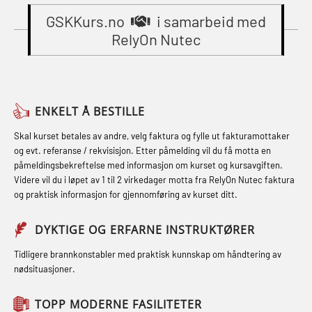
Breathing System (CA-EBS) Initial
(MBSBLE024)
GSKKurs.no
i samarbeid med
Grunnkurs Industrivern (LSC115)
Deployment (OBS119)
RelyOn Nutec
STCW Oppdatering videregående
Grunnkurs Røykdykking Industrivern
Compressed Air Emergency
sikkerhetskurs for offiserer og
(LFI104)
Breathing System (CA-EBS) og
Medisinsk behandling – Kombi
Skuldermåling (OBS125)
Helikopterevakuering med HABD,
(MBSBLE021)
ENKELT Å BESTILLE
inkl. brannslukning (FSC121)
FSE Førstehjelpsøvelser (LFA108)
STCW kombi oppdatering offiserer
Skal kurset betales av andre, velg faktura og fylle ut fakturamottaker
Hjertestarter brukerkurs (OFA107)
Fallsikring (FAR108)
og evt. referanse / rekvisisjon. Etter påmelding vil du få motta en
og med.behandling (MBS134)
påmeldingsbekreftelse med informasjon om kurset og kursavgiften.
Røykdykking industrivern –
Førstehjelp – repetisjon (OFA102)
Videre vil du i løpet av 1 til 2 virkedager motta fra RelyOn Nutec faktura
STCW Kombi Oppdatering Offiserer
repetisjon (LFI105)
og praktisk informasjon for gjennomføring av kurset ditt.
Førstehjelp grunnkurs (OFABLE101)
og Medisinsk Behandling med
Sikkerhetskurs for ansatte på
Webinar (MBS1341)
GOC sertifikat grunnleggende
DYKTIGE OG ERFARNE INSTRUKTØRER
oppdrettsanlegg (LBS100)
(GMDSS) (MRC101)
STCW Oppdatering for offiserer 24 t
Tidligere brannkonstabler med praktisk kunnskap om håndtering av
Ulykkesgransking – Webinar (LSP103)
nødsituasjoner.
(MBS114)
GOC sertifikat repetisjon (GMDSS)
Varme Arbeider – Slukkeøvelser
(MRC102)
STCW Medisinsk førstehjelp (MFA1081)
TOPP MODERNE FASILITETER