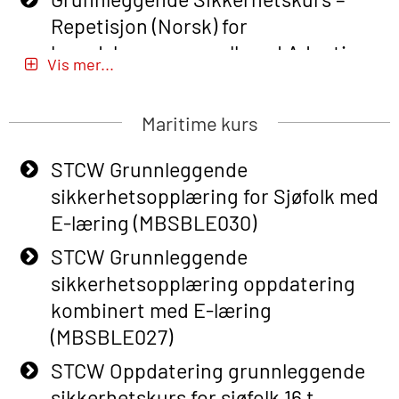
Repetisjon (Norsk) for
beredskapspersonell med Adaptive
Vis mer...
E-læring (OBSBLE051)
Basic Safety Training (English) – with
Maritime kurs
Adaptive E-learning (OBSBLE047)
STCW Grunnleggende
Basic Safety Training – Refresher
sikkerhetsopplæring for Sjøfolk med
Course (English) with E-learning
E-læring (MBSBLE030)
(OBSBLE048)
STCW Grunnleggende
Basic Safety Training – Refresher
sikkerhetsopplæring oppdatering
Course (English) (OBS1063)
kombinert med E-læring
Basic Safety Training – Refresher
(MBSBLE027)
Course (English) for emergency
STCW Oppdatering grunnleggende
response personnel with Adaptive E-
sikkerhetskurs for sjøfolk 16 t