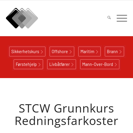
Sikkerhetskurs
Offshore
Maritim
Brann
Førstehjelp
Livbåtfører
Mann-Over-Bord
STCW Grunnkurs
Redningsfarkoster