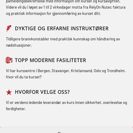
påmeldingsbekreftelse med informasjon om kurset og kursavgiften.
Røykdykking industrivern –
Førstehjelp – repetisjon (OFA102)
Videre vil du i løpet av 1 til 2 virkedager motta fra RelyOn Nutec faktura
STCW Kombi Oppdatering Offiserer
repetisjon (LFI105)
og praktisk informasjon for gjennomføring av kurset ditt.
Førstehjelp grunnkurs (OFABLE101)
og Medisinsk Behandling med
Sikkerhetskurs for ansatte på
Webinar (MBS1341)
GOC sertifikat grunnleggende
DYKTIGE OG ERFARNE INSTRUKTØRER
oppdrettsanlegg (LBS100)
(GMDSS) (MRC101)
STCW Oppdatering for offiserer 24 t
Tidligere brannkonstabler med praktisk kunnskap om håndtering av
Ulykkesgransking – Webinar (LSP103)
nødsituasjoner.
(MBS114)
GOC sertifikat repetisjon (GMDSS)
Varme Arbeider – Slukkeøvelser
(MRC102)
STCW Medisinsk førstehjelp (MFA1081)
TOPP MODERNE FASILITETER
(LFI100)
GSK Sikkerhetskurs offshore for
STCW Medisinsk førstehjelp
Vi har kurssentre i Bergen, Stavanger, Kristiansand, Oslo og Trondheim.
oljearbeidere (OBS1055)
oppdatering (MBSBLE025)
Hvor vil du ta kurset?
GWO: BST – Offshore (Blended with
STCW Oppdatering Medisinsk
HVORFOR VELGE OSS?
Adaptive e-learning + practical)
behandling (MBSBLE018)
Vi er verdens ledende leverandør av kurs innen sikkerhet, overlevelse og
(RBSBLE018)
Påbygging fra Offshore Norge til
ferdigheter.
GWO: BST – Offshore (Blended: e-
Grunnleggende sikkerhetsopplæring
learning practical) (RBSBLE001)
for sjøfolk (MBS325)