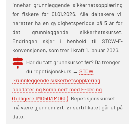
innehar grunnleggende sikkerhetsopplæring
for fiskere før 01.01.2026. Alle deltakere vil
heretter ha en gyldighetsperiode på 5 år for
det grunnleggende sikkerhetskurset.
Endringen skjer i henhold til STCW-F-
konvensjonen, som trer i kraft 1. januar 2026.
Har du tatt grunnkurset før? Da trenger
du repetisjonskurs →
STCW
Grunnleggende sikkerhetsopplæring
oppdatering kombinert med E-læring
(tidligere IMO50/IMO60)
. Repetisjonskurset
må være gjennomført før sertifikatet går ut på
dato.