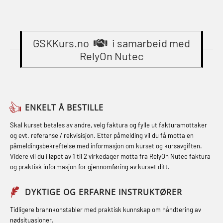
(OER1091)
Gass kurs H2S (OSP105)
STCW Oppdatering videregående
Compressed Air Emergency
Gass kurs H2S (OSP105)
sikkerhetskurs for offiserer
Breathing System (CA-EBS) Initial
(MBSBLE024)
GSKKurs.no
i samarbeid med
Grunnkurs Industrivern (LSC115)
Deployment (OBS119)
RelyOn Nutec
STCW Oppdatering videregående
Grunnkurs Røykdykking Industrivern
Compressed Air Emergency
sikkerhetskurs for offiserer og
(LFI104)
Breathing System (CA-EBS) og
Medisinsk behandling – Kombi
Skuldermåling (OBS125)
Helikopterevakuering med HABD,
(MBSBLE021)
ENKELT Å BESTILLE
inkl. brannslukning (FSC121)
FSE Førstehjelpsøvelser (LFA108)
STCW kombi oppdatering offiserer
Skal kurset betales av andre, velg faktura og fylle ut fakturamottaker
Hjertestarter brukerkurs (OFA107)
Fallsikring (FAR108)
og evt. referanse / rekvisisjon. Etter påmelding vil du få motta en
og med.behandling (MBS134)
påmeldingsbekreftelse med informasjon om kurset og kursavgiften.
Røykdykking industrivern –
Førstehjelp – repetisjon (OFA102)
Videre vil du i løpet av 1 til 2 virkedager motta fra RelyOn Nutec faktura
STCW Kombi Oppdatering Offiserer
repetisjon (LFI105)
og praktisk informasjon for gjennomføring av kurset ditt.
Førstehjelp grunnkurs (OFABLE101)
og Medisinsk Behandling med
Sikkerhetskurs for ansatte på
Webinar (MBS1341)
GOC sertifikat grunnleggende
DYKTIGE OG ERFARNE INSTRUKTØRER
oppdrettsanlegg (LBS100)
(GMDSS) (MRC101)
STCW Oppdatering for offiserer 24 t
Tidligere brannkonstabler med praktisk kunnskap om håndtering av
Ulykkesgransking – Webinar (LSP103)
nødsituasjoner.
(MBS114)