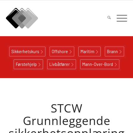
Sikkerhetskurs
Offshore
Maritim
Brann
Førstehjelp
Livbåtfører
Mann-Over-Bord
STCW
Grunnleggende
sikkerhetsopplæring