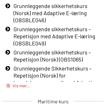
Grunnleggende sikkerhetskurs
(Norsk) med Adaptive E-læring
(OBSBLE046)
Grunnleggende sikkerhetskurs –
Repetisjon med Adaptive E-læring
(OBSBLE049)
Grunnleggende sikkerhetskurs –
Repetisjon (Norsk) (OBS1065)
Grunnleggende Sikkerhetskurs –
Repetisjon (Norsk) for
beredskapspersonell med Adaptive
Vis mer...
E-læring (OBSBLE051)
Basic Safety Training (English) – with
Maritime kurs
Adaptive E-learning (OBSBLE047)