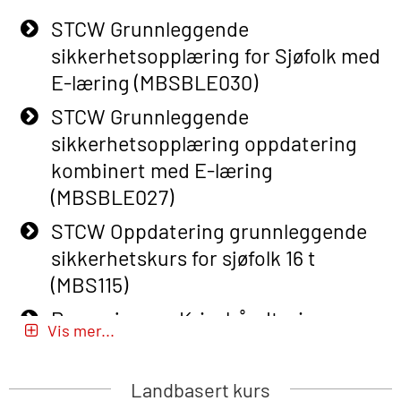
STCW Grunnleggende
Basic Safety Training – Refresher
sikkerhetsopplæring for Sjøfolk med
Course (English) with E-learning
E-læring (MBSBLE030)
(OBSBLE048)
STCW Grunnleggende
Basic Safety Training – Refresher
sikkerhetsopplæring oppdatering
Course (English) (OBS1063)
kombinert med E-læring
Basic Safety Training – Refresher
(MBSBLE027)
Course (English) for emergency
STCW Oppdatering grunnleggende
response personnel with Adaptive E-
sikkerhetskurs for sjøfolk 16 t
learning (OBSBLE050)
(MBS115)
Helikopterevakuering inkl pustelunge
Passasjer- og Krisehåndtering
med adaptive e-læring (OSEBLE018)
Vis mer...
(MBSBLE020)
Helicopter Underwater Escape incl.
Passasjer- og Krisehåndtering
Airpocket with E-learning (English)
Landbasert kurs