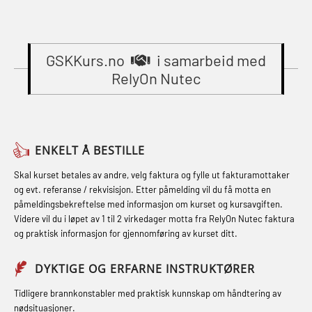
(OER1091)
Gass kurs H2S (OSP105)
STCW Oppdatering videregående
Compressed Air Emergency
Gass kurs H2S (OSP105)
sikkerhetskurs for offiserer
Breathing System (CA-EBS) Initial
(MBSBLE024)
GSKKurs.no
i samarbeid med
Grunnkurs Industrivern (LSC115)
Deployment (OBS119)
RelyOn Nutec
STCW Oppdatering videregående
Grunnkurs Røykdykking Industrivern
Compressed Air Emergency
sikkerhetskurs for offiserer og
(LFI104)
Breathing System (CA-EBS) og
Medisinsk behandling – Kombi
Skuldermåling (OBS125)
Helikopterevakuering med HABD,
(MBSBLE021)
ENKELT Å BESTILLE
inkl. brannslukning (FSC121)
FSE Førstehjelpsøvelser (LFA108)
STCW kombi oppdatering offiserer
Skal kurset betales av andre, velg faktura og fylle ut fakturamottaker
Hjertestarter brukerkurs (OFA107)
Fallsikring (FAR108)
og evt. referanse / rekvisisjon. Etter påmelding vil du få motta en
og med.behandling (MBS134)
påmeldingsbekreftelse med informasjon om kurset og kursavgiften.
Røykdykking industrivern –
Førstehjelp – repetisjon (OFA102)
Videre vil du i løpet av 1 til 2 virkedager motta fra RelyOn Nutec faktura
STCW Kombi Oppdatering Offiserer
repetisjon (LFI105)
og praktisk informasjon for gjennomføring av kurset ditt.
Førstehjelp grunnkurs (OFABLE101)
og Medisinsk Behandling med
Sikkerhetskurs for ansatte på
Webinar (MBS1341)
GOC sertifikat grunnleggende
DYKTIGE OG ERFARNE INSTRUKTØRER
oppdrettsanlegg (LBS100)
(GMDSS) (MRC101)
STCW Oppdatering for offiserer 24 t
Tidligere brannkonstabler med praktisk kunnskap om håndtering av
Ulykkesgransking – Webinar (LSP103)
nødsituasjoner.
(MBS114)