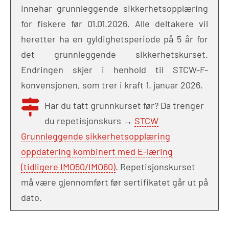
innehar grunnleggende sikkerhetsopplæring
for fiskere før 01.01.2026. Alle deltakere vil
heretter ha en gyldighetsperiode på 5 år for
det grunnleggende sikkerhetskurset.
Endringen skjer i henhold til STCW-F-
konvensjonen, som trer i kraft 1. januar 2026.
Har du tatt grunnkurset før? Da trenger
du repetisjonskurs →
STCW
Grunnleggende sikkerhetsopplæring
oppdatering kombinert med E-læring
(tidligere IMO50/IMO60)
. Repetisjonskurset
må være gjennomført før sertifikatet går ut på
dato.