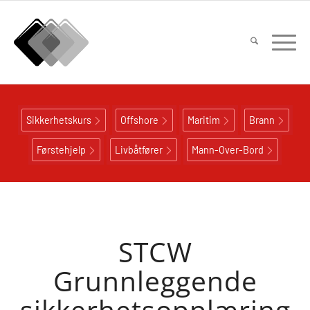
Sikkerhetskurs
Offshore
Maritim
Brann
Førstehjelp
Livbåtfører
Mann-Over-Bord
STCW
Grunnleggende
sikkerhetsopplæring