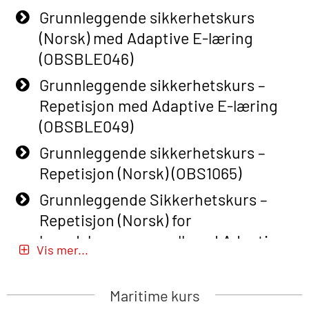
Grunnleggende sikkerhetskurs
(Norsk) med Adaptive E-læring
(OBSBLE046)
Grunnleggende sikkerhetskurs –
Repetisjon med Adaptive E-læring
(OBSBLE049)
Grunnleggende sikkerhetskurs –
Repetisjon (Norsk) (OBS1065)
Grunnleggende Sikkerhetskurs –
Repetisjon (Norsk) for
beredskapspersonell med Adaptive
Vis mer...
E-læring (OBSBLE051)
Basic Safety Training (English) – with
Maritime kurs
Adaptive E-learning (OBSBLE047)