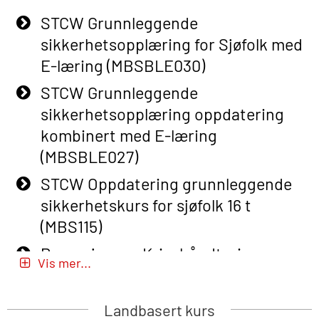
STCW Grunnleggende
Basic Safety Training – Refresher
sikkerhetsopplæring for Sjøfolk med
Course (English) with E-learning
E-læring (MBSBLE030)
(OBSBLE048)
STCW Grunnleggende
Basic Safety Training – Refresher
sikkerhetsopplæring oppdatering
Course (English) (OBS1063)
kombinert med E-læring
Basic Safety Training – Refresher
(MBSBLE027)
Course (English) for emergency
STCW Oppdatering grunnleggende
response personnel with Adaptive E-
sikkerhetskurs for sjøfolk 16 t
learning (OBSBLE050)
(MBS115)
Helikopterevakuering inkl pustelunge
Passasjer- og Krisehåndtering
med adaptive e-læring (OSEBLE018)
Vis mer...
(MBSBLE020)
Helicopter Underwater Escape incl.
Passasjer- og Krisehåndtering
Airpocket with E-learning (English)
Landbasert kurs