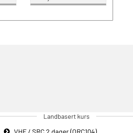
Landbasert kurs
VHF / SRC 2 dager (ORC104)