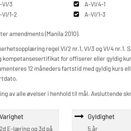
-VI/3
A-VI/4-1
-VI/1-2
A-VI/1-3
ter amendments (Manila 2010).
erhetsopplæring regel VI/2 nr.1, VI/3 og VI/4 nr.1.
 kompetansesertifikat for offiserer eller gyldig k
enteres 12 måneders fartstid med gyldig kurs eller
rtdato.
ng av alle øvelser i henhold til mål. Avsluttende skr
Varighet
Gyldighet
2d E-læring og 3d på
5 år