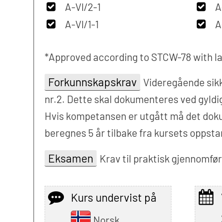
A-VI/2-1
A
A-VI/1-1
A
*Approved according to STCW-78 with la
Forkunnskapskrav
Videregående sikk
nr.2. Dette skal dokumenteres ved gyldig
Hvis kompetansen er utgått må det dokum
beregnes 5 år tilbake fra kursets oppsta
Eksamen
Krav til praktisk gjennomføri
Kurs undervist på
Norsk