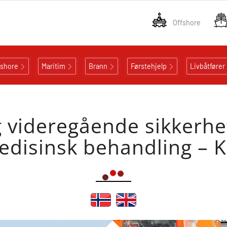
Offshore
fshore
Maritim
Brann
Førstehjelp
Livbåtfører
videregående sikkerhets
edisinsk behandling – 