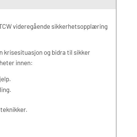
 STCW videregående sikkerhetsopplæring
 krisesituasjon og bidra til sikker
gheter innen:
jelp.
ing.
teknikker.