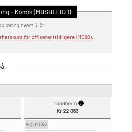
ling – Kombi (MBSBLE021)
læring hvert 5. år.
tskurs for offiserer (tidligere IMO80)
.
på.
Trondheim
Kr 22 063
August 2026