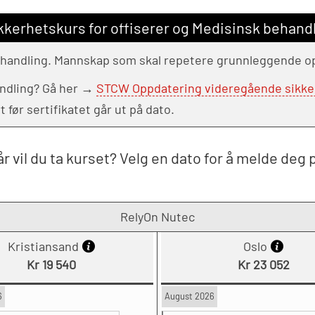
kerhetskurs for offiserer og Medisinsk behand
ehandling. Mannskap som skal repetere grunnleggende opp
andling? Gå her →
STCW Oppdatering videregående sikkerhe
ør sertifikatet går ut på dato.
r vil du ta kurset? Velg en dato for å melde deg 
RelyOn Nutec
Kristiansand
Oslo
Kr 19 540
Kr 23 052
6
August 2026