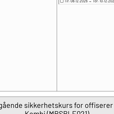
Tir. 08.12.2026 →
Tor. 10.12.20
ende sikkerhetskurs for offiserer
Kombi (MBSBLE021)