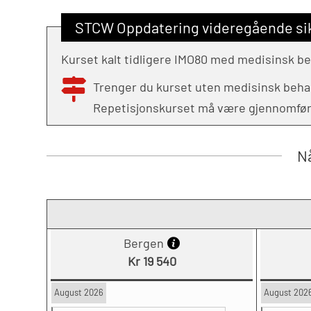
STCW Oppdatering videregående sik
Kurset kalt tidligere IMO80 med medisinsk b
Trenger du kurset uten medisinsk beh
Repetisjonskurset må være gjennomført f
Nå
Bergen
Kr 19 540
August 2026
August 202