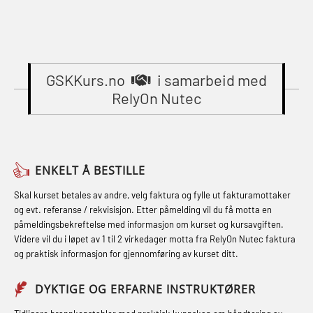
learning practical) (RBSBLE002)
(MBSBLE023)
(OER1091)
Gass kurs H2S (OSP105)
STCW Oppdatering videregående
Compressed Air Emergency
Gass kurs H2S (OSP105)
sikkerhetskurs for offiserer
Breathing System (CA-EBS) Initial
(MBSBLE024)
GSKKurs.no
i samarbeid med
Grunnkurs Industrivern (LSC115)
Deployment (OBS119)
RelyOn Nutec
STCW Oppdatering videregående
Grunnkurs Røykdykking Industrivern
Compressed Air Emergency
sikkerhetskurs for offiserer og
(LFI104)
Breathing System (CA-EBS) og
Medisinsk behandling – Kombi
Skuldermåling (OBS125)
Helikopterevakuering med HABD,
(MBSBLE021)
ENKELT Å BESTILLE
inkl. brannslukning (FSC121)
FSE Førstehjelpsøvelser (LFA108)
STCW kombi oppdatering offiserer
Skal kurset betales av andre, velg faktura og fylle ut fakturamottaker
Hjertestarter brukerkurs (OFA107)
Fallsikring (FAR108)
og evt. referanse / rekvisisjon. Etter påmelding vil du få motta en
og med.behandling (MBS134)
påmeldingsbekreftelse med informasjon om kurset og kursavgiften.
Røykdykking industrivern –
Førstehjelp – repetisjon (OFA102)
Videre vil du i løpet av 1 til 2 virkedager motta fra RelyOn Nutec faktura
STCW Kombi Oppdatering Offiserer
repetisjon (LFI105)
og praktisk informasjon for gjennomføring av kurset ditt.
Førstehjelp grunnkurs (OFABLE101)
og Medisinsk Behandling med
Sikkerhetskurs for ansatte på
Webinar (MBS1341)
GOC sertifikat grunnleggende
DYKTIGE OG ERFARNE INSTRUKTØRER
oppdrettsanlegg (LBS100)
(GMDSS) (MRC101)
STCW Oppdatering for offiserer 24 t