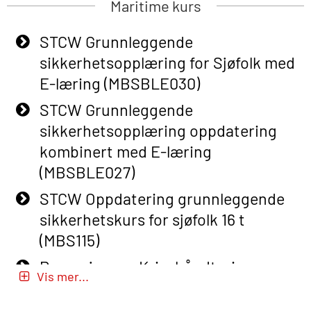
Maritime kurs
Adaptive E-learning (OBSBLE047)
STCW Grunnleggende
Basic Safety Training – Refresher
sikkerhetsopplæring for Sjøfolk med
Course (English) with E-learning
E-læring (MBSBLE030)
(OBSBLE048)
STCW Grunnleggende
Basic Safety Training – Refresher
sikkerhetsopplæring oppdatering
Course (English) (OBS1063)
kombinert med E-læring
Basic Safety Training – Refresher
(MBSBLE027)
Course (English) for emergency
STCW Oppdatering grunnleggende
response personnel with Adaptive E-
sikkerhetskurs for sjøfolk 16 t
learning (OBSBLE050)
(MBS115)
Helikopterevakuering inkl pustelunge
Passasjer- og Krisehåndtering
med adaptive e-læring (OSEBLE018)
Vis mer...
(MBSBLE020)
Helicopter Underwater Escape incl.