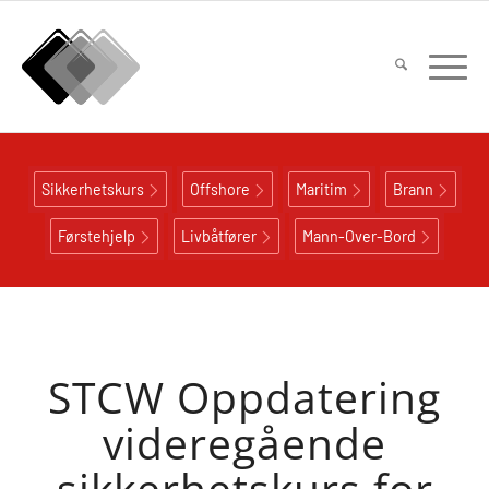
Sikkerhetskurs
Offshore
Maritim
Brann
Førstehjelp
Livbåtfører
Mann-Over-Bord
STCW Oppdatering
videregående
sikkerhetskurs for