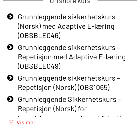
Offshore kurs
Grunnleggende sikkerhetskurs
(Norsk) med Adaptive E-læring
(OBSBLE046)
Grunnleggende sikkerhetskurs –
Repetisjon med Adaptive E-læring
(OBSBLE049)
Grunnleggende sikkerhetskurs –
Repetisjon (Norsk) (OBS1065)
Grunnleggende Sikkerhetskurs –
Repetisjon (Norsk) for
beredskapspersonell med Adaptive
Vis mer...
E-læring (OBSBLE051)
Basic Safety Training (English) – with