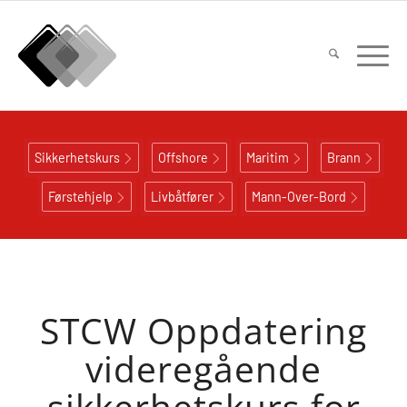
Sikkerhetskurs
Offshore
Maritim
Brann
Førstehjelp
Livbåtfører
Mann-Over-Bord
STCW Oppdatering
videregående
sikkerhetskurs for