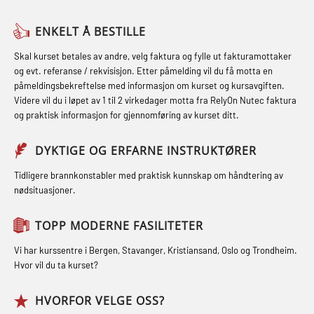
Medisinsk behandling – Kombi
Skuldermåling (OBS125)
Helikopterevakuering med HABD,
(MBSBLE021)
ENKELT Å BESTILLE
inkl. brannslukning (FSC121)
FSE Førstehjelpsøvelser (LFA108)
STCW kombi oppdatering offiserer
Skal kurset betales av andre, velg faktura og fylle ut fakturamottaker
Hjertestarter brukerkurs (OFA107)
Fallsikring (FAR108)
og evt. referanse / rekvisisjon. Etter påmelding vil du få motta en
og med.behandling (MBS134)
påmeldingsbekreftelse med informasjon om kurset og kursavgiften.
Røykdykking industrivern –
Førstehjelp – repetisjon (OFA102)
Videre vil du i løpet av 1 til 2 virkedager motta fra RelyOn Nutec faktura
STCW Kombi Oppdatering Offiserer
repetisjon (LFI105)
og praktisk informasjon for gjennomføring av kurset ditt.
Førstehjelp grunnkurs (OFABLE101)
og Medisinsk Behandling med
Sikkerhetskurs for ansatte på
Webinar (MBS1341)
GOC sertifikat grunnleggende
DYKTIGE OG ERFARNE INSTRUKTØRER
oppdrettsanlegg (LBS100)
(GMDSS) (MRC101)
STCW Oppdatering for offiserer 24 t
Tidligere brannkonstabler med praktisk kunnskap om håndtering av
Ulykkesgransking – Webinar (LSP103)
nødsituasjoner.
(MBS114)
GOC sertifikat repetisjon (GMDSS)
Varme Arbeider – Slukkeøvelser
(MRC102)
STCW Medisinsk førstehjelp (MFA1081)
TOPP MODERNE FASILITETER
(LFI100)
GSK Sikkerhetskurs offshore for
STCW Medisinsk førstehjelp
Vi har kurssentre i Bergen, Stavanger, Kristiansand, Oslo og Trondheim.
oljearbeidere (OBS1055)
oppdatering (MBSBLE025)
Hvor vil du ta kurset?
GWO: BST – Offshore (Blended with
STCW Oppdatering Medisinsk
HVORFOR VELGE OSS?