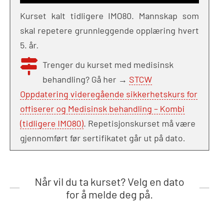
Kurset kalt tidligere IMO80. Mannskap som
skal repetere grunnleggende opplæring hvert
5. år.
Trenger du kurset med medisinsk
behandling? Gå her →
STCW
Oppdatering videregående sikkerhetskurs for
offiserer og Medisinsk behandling – Kombi
(tidligere IMO80)
. Repetisjonskurset må være
gjennomført før sertifikatet går ut på dato.
Når vil du ta kurset? Velg en dato
for å melde deg på.