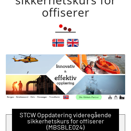
offiserer
STCW Oppdatering videregående
sikkerhetskurs for offiserer
(MBSBLE024)