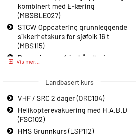
kombinert med E-læring
Basic Safety Training – Refresher
(MBSBLE027)
Course (English) for emergency
STCW Oppdatering grunnleggende
response personnel with Adaptive E-
sikkerhetskurs for sjøfolk 16 t
learning (OBSBLE050)
(MBS115)
Helikopterevakuering inkl pustelunge
Passasjer- og Krisehåndtering
med adaptive e-læring (OSEBLE018)
Vis mer...
(MBSBLE020)
Helicopter Underwater Escape incl.
Passasjer- og Krisehåndtering
Airpocket with E-learning (English)
Landbasert kurs
oppdatering (MBSBLE019)
(OSEBLE009)
VHF / SRC 2 dager (ORC104)
STCW Grunnleggende
Additional Basic Safety Training for
sikkerhetsopplæring for fiskere
Helikopterevakuering med H.A.B.D
the Norwegian Sector (OBS117)
(MBSBLE031)
(FSC102)
Grunnleggende Sikkerhetskurs –
STCW Grunnleggende
HMS Grunnkurs (LSP112)
Rep. for helikoptermannskap inkl.