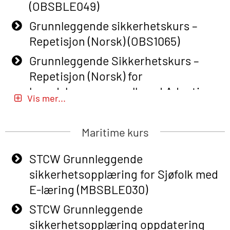
(OBSBLE049)
Grunnleggende sikkerhetskurs –
Repetisjon (Norsk) (OBS1065)
Grunnleggende Sikkerhetskurs –
Repetisjon (Norsk) for
beredskapspersonell med Adaptive
Vis mer...
E-læring (OBSBLE051)
Basic Safety Training (English) – with
Maritime kurs
Adaptive E-learning (OBSBLE047)
STCW Grunnleggende
Basic Safety Training – Refresher
sikkerhetsopplæring for Sjøfolk med
Course (English) with E-learning
E-læring (MBSBLE030)
(OBSBLE048)
STCW Grunnleggende
Basic Safety Training – Refresher
sikkerhetsopplæring oppdatering
Course (English) (OBS1063)