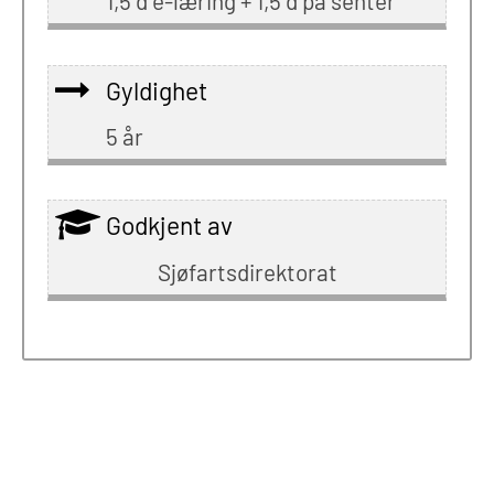
1,5 d e-læring + 1,5 d på senter
Gyldighet
5 år
Godkjent av
Sjøfartsdirektorat