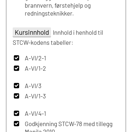
brannvern, førstehjelp og
redningsteknikker.
Kursinnhold
Innhold i henhold til
STCW-kodens tabeller:
A-VI/2-1
A-VI/1-2
A-VI/3
A-VI/1-3
A-VI/4-1
Godkjenning STCW-78 med tillegg
Manila 2010.