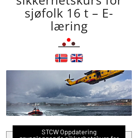
sjøfolk 16 t – E-
læring
STCW Oppdatering
grunnleggende sikkerhetskurs for