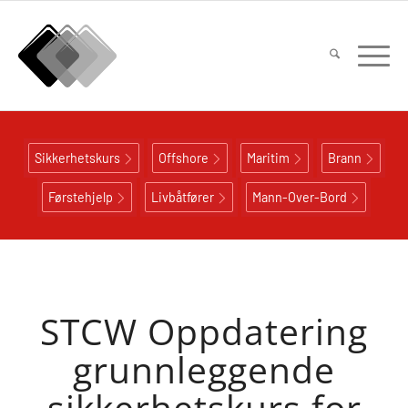
Sikkerhetskurs
Offshore
Maritim
Brann
Førstehjelp
Livbåtfører
Mann-Over-Bord
STCW Oppdatering
grunnleggende
sikkerhetskurs for