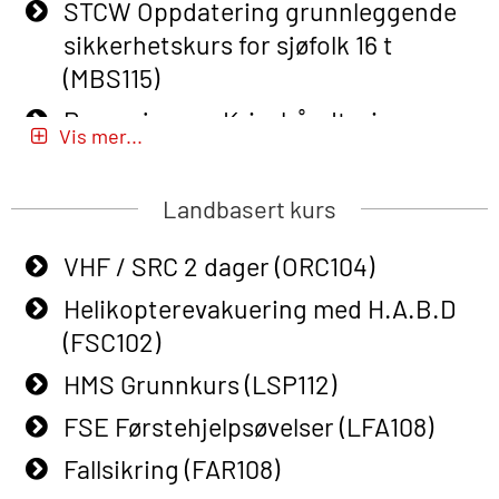
STCW Oppdatering grunnleggende
response personnel with Adaptive E-
sikkerhetskurs for sjøfolk 16 t
learning (OBSBLE050)
(MBS115)
Helikopterevakuering inkl pustelunge
Passasjer- og Krisehåndtering
med adaptive e-læring (OSEBLE018)
Vis mer...
(MBSBLE020)
Helicopter Underwater Escape incl.
Passasjer- og Krisehåndtering
Airpocket with E-learning (English)
Landbasert kurs
oppdatering (MBSBLE019)
(OSEBLE009)
VHF / SRC 2 dager (ORC104)
STCW Grunnleggende
Additional Basic Safety Training for
sikkerhetsopplæring for fiskere
Helikopterevakuering med H.A.B.D
the Norwegian Sector (OBS117)
(MBSBLE031)
(FSC102)
Grunnleggende Sikkerhetskurs –
STCW Grunnleggende
HMS Grunnkurs (LSP112)
Rep. for helikoptermannskap inkl.
sikkerhetsopplæring for fiskere
HABD (FSC122)
FSE Førstehjelpsøvelser (LFA108)
oppdatering (MBSBLE032)
Påbygging fra Offshore Norge til
Fallsikring (FAR108)
STCW Sikkerhetsopplæring for
Grunnleggende sikkerhetsopplæring