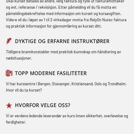
STCW kombi oppdatering offiserer
Skal kurset betales av andre, velg faktura og fylle ut fakturamottaker
Hjertestarter brukerkurs (OFA107)
Fallsikring (FAR108)
og evt. referanse / rekvisisjon. Etter påmelding vil du få motta en
og med.behandling (MBS134)
påmeldingsbekreftelse med informasjon om kurset og kursavgiften.
Røykdykking industrivern –
Førstehjelp – repetisjon (OFA102)
Videre vil du i løpet av 1 til 2 virkedager motta fra RelyOn Nutec faktura
STCW Kombi Oppdatering Offiserer
repetisjon (LFI105)
og praktisk informasjon for gjennomføring av kurset ditt.
Førstehjelp grunnkurs (OFABLE101)
og Medisinsk Behandling med
Sikkerhetskurs for ansatte på
Webinar (MBS1341)
GOC sertifikat grunnleggende
DYKTIGE OG ERFARNE INSTRUKTØRER
oppdrettsanlegg (LBS100)
(GMDSS) (MRC101)
STCW Oppdatering for offiserer 24 t
Tidligere brannkonstabler med praktisk kunnskap om håndtering av
Ulykkesgransking – Webinar (LSP103)
nødsituasjoner.
(MBS114)
GOC sertifikat repetisjon (GMDSS)
Varme Arbeider – Slukkeøvelser
(MRC102)
STCW Medisinsk førstehjelp (MFA1081)
TOPP MODERNE FASILITETER
(LFI100)
GSK Sikkerhetskurs offshore for
STCW Medisinsk førstehjelp
Vi har kurssentre i Bergen, Stavanger, Kristiansand, Oslo og Trondheim.
oljearbeidere (OBS1055)
oppdatering (MBSBLE025)
Hvor vil du ta kurset?
GWO: BST – Offshore (Blended with
STCW Oppdatering Medisinsk
HVORFOR VELGE OSS?
Adaptive e-learning + practical)
behandling (MBSBLE018)
Vi er verdens ledende leverandør av kurs innen sikkerhet, overlevelse og
(RBSBLE018)
Påbygging fra Offshore Norge til
ferdigheter.
GWO: BST – Offshore (Blended: e-
Grunnleggende sikkerhetsopplæring