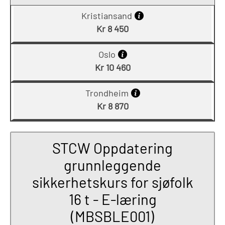
Kristiansand
Kr 8 450
Oslo
Kr 10 460
Trondheim
Kr 8 870
STCW Oppdatering
grunnleggende
sikkerhetskurs for sjøfolk
16 t - E-læring
(MBSBLE001)