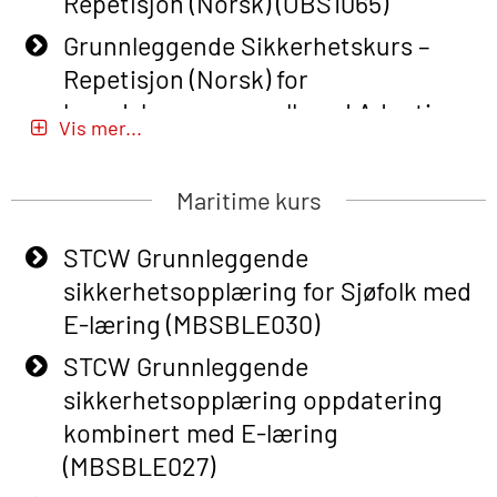
Repetisjon (Norsk) (OBS1065)
Grunnleggende Sikkerhetskurs –
Repetisjon (Norsk) for
beredskapspersonell med Adaptive
Vis mer...
E-læring (OBSBLE051)
Basic Safety Training (English) – with
Maritime kurs
Adaptive E-learning (OBSBLE047)
STCW Grunnleggende
Basic Safety Training – Refresher
sikkerhetsopplæring for Sjøfolk med
Course (English) with E-learning
E-læring (MBSBLE030)
(OBSBLE048)
STCW Grunnleggende
Basic Safety Training – Refresher
sikkerhetsopplæring oppdatering
Course (English) (OBS1063)
kombinert med E-læring
Basic Safety Training – Refresher
(MBSBLE027)
Course (English) for emergency