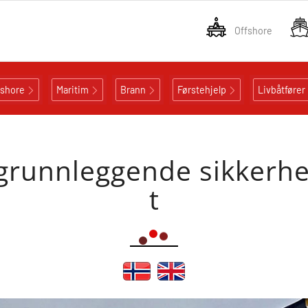
Offshore
fshore
Maritim
Brann
Førstehjelp
Livbåtfører
runnleggende sikkerhets
t