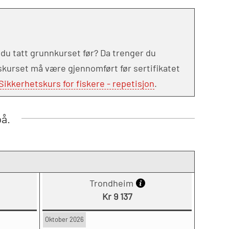
 du tatt grunnkurset før? Da trenger du
skurset må være gjennomført før sertifikatet
ikkerhetskurs for fiskere - repetisjon
.
på.
Trondheim
Kr 9 137
Oktober 2026