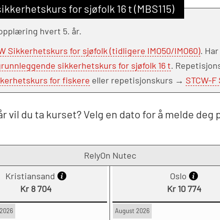
kerhetskurs for sjøfolk 16 t (MBS115)
plæring hvert 5. år.
 Sikkerhetskurs for sjøfolk (tidligere IMO50/IMO60)
. Har
unnleggende sikkerhetskurs for sjøfolk 16 t
. Repetisjon
erhetskurs for fiskere
eller repetisjonskurs →
STCW-F S
r vil du ta kurset? Velg en dato for å melde deg 
RelyOn Nutec
Kristiansand
Oslo
Kr 8 704
Kr 10 774
2026
August 2026