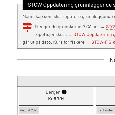
STCW Oppdatering grunnleggende sik
Mannskap som skal repetere grunnleggende op
Trenger du grunnkurset? Gå her →
STCW
repetisjonskurs →
STCW Oppdatering gr
går ut på dato. Kurs for fiskere →
STCW-F Sikk
Nå
Bergen
Kr 8 704
August 2026
September 