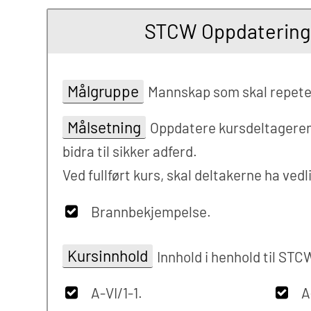
STCW Oppdatering g
Målgruppe
Mannskap som skal repete
Målsetning
Oppdatere kursdeltagerens 
bidra til sikker adferd.
Ved fullført kurs, skal deltakerne ha ve
Brannbekjempelse.
Kursinnhold
Innhold i henhold til ST
A-VI/1-1.
A