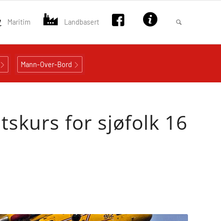
Maritim
Landbasert
Mann-Over-Bord
kurs for sjøfolk 16