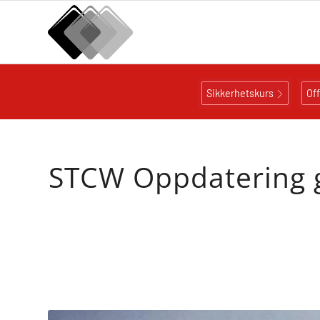
Sikkerhetskurs
Of
STCW Oppdatering g