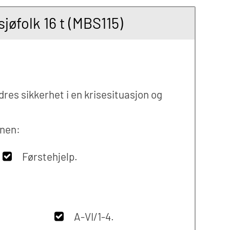
øfolk 16 t (MBS115)
res sikkerhet i en krisesituasjon og
nnen:
Førstehjelp.
A-VI/1-4.