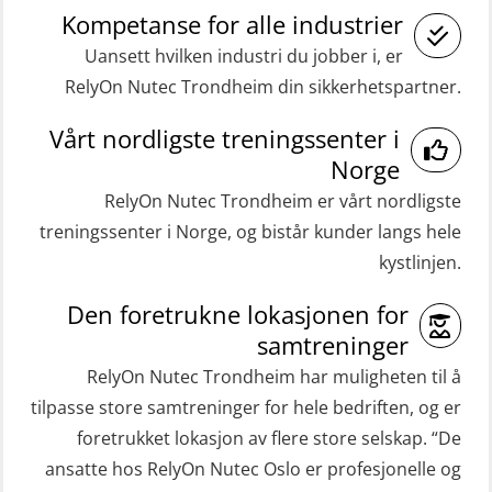
(Blended with Adaptive e-learning
Kompetanse for alle industrier
inkl. brannslukning (FSC121)
practical) (RBSBLE026)
Uansett hvilken industri du jobber i, er
Medisinsk behandling 40 t (MFA104)
RelyOn Nutec Trondheim din sikkerhetspartner.
GWO: BST Refresher – Onshore
Medisinsk førstehjelp 8 t (MFA108)
(Blended: e-learning practical)
Vårt nordligste treningssenter i
Oppdatering medisinsk behandling 8
(RBSBLE009)
Norge
t (MFA107)
Gass kurs H2S (OSP105)
RelyOn Nutec Trondheim er vårt nordligste
ROC sertifikat grunnleggende
treningssenter i Norge, og bistår kunder langs hele
Grunnleggende sikkerhetskurs –
(GMDSS) (ORC102)
kystlinjen.
Repetisjon (Norsk) for
ROC sertifikat repetisjon (GMDSS)
beredskapspersonell med E-læring
Den foretrukne lokasjonen for
(ORC103)
(OBSBLE044)
samtreninger
STCW Grunnkurs Redningsfarkoster
RelyOn Nutec Trondheim har muligheten til å
HLO/MOB/Søk- og Redningslag
(MBSBLE022)
tilpasse store samtreninger for hele bedriften, og er
kombinasjon – repetisjon (OSC1162)
foretrukket lokasjon av flere store selskap. “De
STCW Hurtiggående mann over bord
HLO/Søk & Redningslag kombinasjon
ansatte hos RelyOn Nutec Oslo er profesjonelle og
båt (HMOB) (MSE100)
– repetisjon (OSC1161)