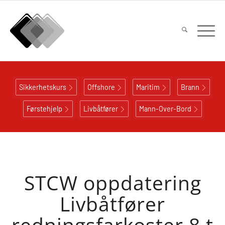
Sikkerhetskurs
Offshore
Maritim
Brann
Førstehjelp
Livbåtfører
Mann-Over-Bord
STCW oppdatering
Livbåtfører
redningsfarkoster 8 t