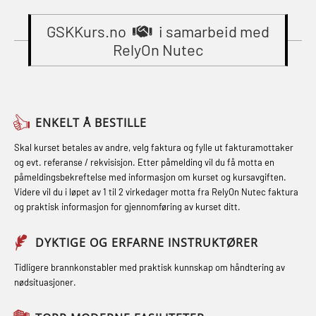
Gass kurs H2S (OSP105)
sikkerhetskurs for offiserer
Breathing System (CA-EBS) Initial
(MBSBLE024)
GSKKurs.no
i samarbeid med
Grunnkurs Industrivern (LSC115)
Deployment (OBS119)
RelyOn Nutec
STCW Oppdatering videregående
Grunnkurs Røykdykking Industrivern
Compressed Air Emergency
sikkerhetskurs for offiserer og
(LFI104)
Breathing System (CA-EBS) og
Medisinsk behandling – Kombi
Skuldermåling (OBS125)
Helikopterevakuering med HABD,
(MBSBLE021)
ENKELT Å BESTILLE
inkl. brannslukning (FSC121)
FSE Førstehjelpsøvelser (LFA108)
STCW kombi oppdatering offiserer
Skal kurset betales av andre, velg faktura og fylle ut fakturamottaker
Hjertestarter brukerkurs (OFA107)
Fallsikring (FAR108)
og evt. referanse / rekvisisjon. Etter påmelding vil du få motta en
og med.behandling (MBS134)
påmeldingsbekreftelse med informasjon om kurset og kursavgiften.
Røykdykking industrivern –
Førstehjelp – repetisjon (OFA102)
Videre vil du i løpet av 1 til 2 virkedager motta fra RelyOn Nutec faktura
STCW Kombi Oppdatering Offiserer
repetisjon (LFI105)
og praktisk informasjon for gjennomføring av kurset ditt.
Førstehjelp grunnkurs (OFABLE101)
og Medisinsk Behandling med
Sikkerhetskurs for ansatte på
Webinar (MBS1341)
GOC sertifikat grunnleggende
DYKTIGE OG ERFARNE INSTRUKTØRER
oppdrettsanlegg (LBS100)
(GMDSS) (MRC101)
STCW Oppdatering for offiserer 24 t
Tidligere brannkonstabler med praktisk kunnskap om håndtering av
Ulykkesgransking – Webinar (LSP103)
nødsituasjoner.
(MBS114)
GOC sertifikat repetisjon (GMDSS)
Varme Arbeider – Slukkeøvelser
(MRC102)
STCW Medisinsk førstehjelp (MFA1081)