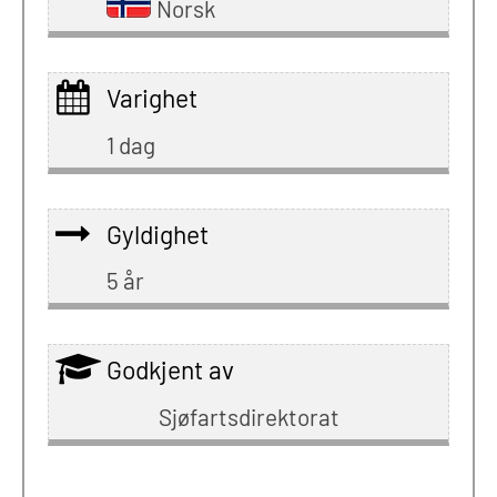
Norsk
Varighet
1 dag
Gyldighet
5 år
Godkjent av
Sjøfartsdirektorat