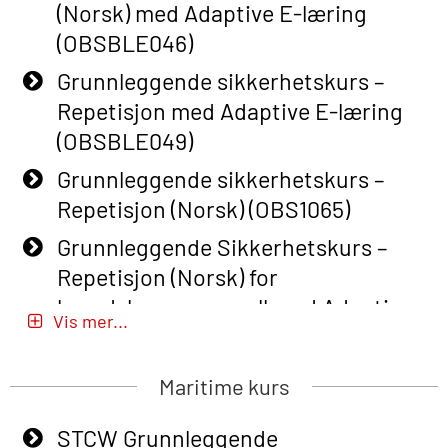
(Norsk) med Adaptive E-læring
(OBSBLE046)
Grunnleggende sikkerhetskurs –
Repetisjon med Adaptive E-læring
(OBSBLE049)
Grunnleggende sikkerhetskurs –
Repetisjon (Norsk) (OBS1065)
Grunnleggende Sikkerhetskurs –
Repetisjon (Norsk) for
beredskapspersonell med Adaptive
Vis mer...
E-læring (OBSBLE051)
Basic Safety Training (English) – with
Maritime kurs
Adaptive E-learning (OBSBLE047)
STCW Grunnleggende
Basic Safety Training – Refresher