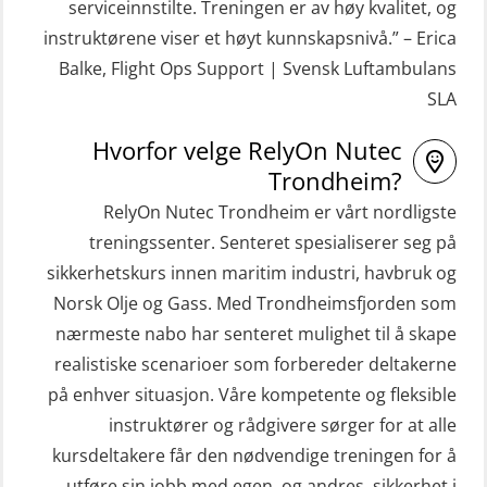
serviceinnstilte. Treningen er av høy kvalitet, og
STCW Hurtiggående mann over bord
Helikopterevakuering inkl.
instruktørene viser et høyt kunnskapsnivå.” – Erica
båt (HMOB) oppdatering (MSE1001)
Pustelunge (OSE1251)
Balke, Flight Ops Support | Svensk Luftambulans
SLA
STCW Livbåtfører redningsfarkoster
Helikopterevakuering med HABD,
32 t (MSE1031)
inkl. Brannslukking og Førstehjelp-
Hvorfor velge RelyOn Nutec
sivile mannskaper (FSC119)
STCW Mann-Over-Bord
Trondheim?
(hurtiggående) 32 t m/mørkekjøring
RelyOn Nutec Trondheim er vårt nordligste
Helikopterevakuering med HABD,
(MSE112)
treningssenter. Senteret spesialiserer seg på
inkl. brannslukning (FSC121)
sikkerhetskurs innen maritim industri, havbruk og
STCW Redningsfarkost oppdatering
Hjertestarter brukerkurs (OFA107)
Norsk Olje og Gass. Med Trondheimsfjorden som
sliskebåt (MSE116)
Kombi Søk og Redningslag og HLO
nærmeste nabo har senteret mulighet til å skape
STCW Sikkerhetsopplæring for
repetisjonskurs med e-læring
realistiske scenarioer som forbereder deltakerne
sjøfolk på mindre skip med eLearning
på enhver situasjon. Våre kompetente og fleksible
(ABSBLE010)
(MBSBLE003)
instruktører og rådgivere sørger for at alle
Kondisjonstest (OSC151)
kursdeltakere får den nødvendige treningen for å
STCW oppdatering Livbåtfører
Ledertrening i beredskap og
utføre sin jobb med egen, og andres, sikkerhet i