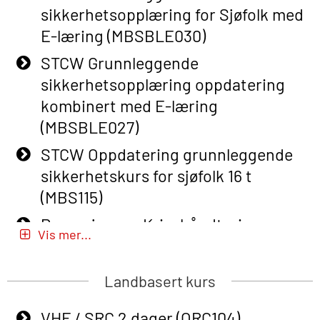
sikkerhetsopplæring for Sjøfolk med
Course (English) with E-learning
E-læring (MBSBLE030)
(OBSBLE048)
STCW Grunnleggende
Basic Safety Training – Refresher
sikkerhetsopplæring oppdatering
Course (English) (OBS1063)
kombinert med E-læring
Basic Safety Training – Refresher
(MBSBLE027)
Course (English) for emergency
STCW Oppdatering grunnleggende
response personnel with Adaptive E-
sikkerhetskurs for sjøfolk 16 t
learning (OBSBLE050)
(MBS115)
Helikopterevakuering inkl pustelunge
Passasjer- og Krisehåndtering
med adaptive e-læring (OSEBLE018)
Vis mer...
(MBSBLE020)
Helicopter Underwater Escape incl.
Passasjer- og Krisehåndtering
Airpocket with E-learning (English)
Landbasert kurs
oppdatering (MBSBLE019)
(OSEBLE009)
VHF / SRC 2 dager (ORC104)