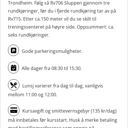
Trondheim. Følg så Rv706 Sluppen gjennom tre
FF1200 simulator (OSEBLE007)
(MBS1191)
rundkjøringer, før du i fjerde rundkjøring tar av på
Livbåtfører grunnkurs m/E-læring
Ulykkesgransking – Webinar (LSP103)
Rv715. Etter ca.150 meter vil du se skilt til
FF48 og FF1000D (OSEBLE004)
treningssenteret på høyre side. Oppsummert: ca.
VHF / SRC 2 dager (ORC104)
Livbåtfører grunnkurs m/E-læring
seks rundkjøringer.
Videregående sikkerhetsopplæring
Konvensjonell livbåt (OSEBLE005)
for skipsoffiserer (MBS100)
Gode parkeringsmuligheter.
Livbåtfører konvensjonell livbåt –
grunnleggende (OSE135)
Alle dager fra 08:30 til 15:30.
Livbåtfører konvensjonell repetisjon
(OSE1361)
Lunsj varierer fra dag til dag, vanligvis
Livbåtfører konvertering til FF48 inkl.
mellom 11:00 og 12:00.
repetisjon (OSE106)
Kursavgift og smittevernsgebyr (135 kr/dag)
Livbåtfører sliskelivbåt repetisjon
må innbetales før kursstart. Husk å merke betaling
(OSE1301)
med bestillingsreferanse som oppgis på