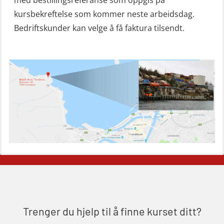
Livbåtfører sliskestuplivbåt –
kursbekreftelse som kommer neste arbeidsdag.
grunnleggende (OSE129)
Bedriftskunder kan velge å få faktura tilsendt.
Mann-Over-Bord (hurtiggående) liten
båt m/mørkekjøring – grunnleggende
(OSE114)
Mann-Over-Bord (hurtiggående) liten
båt m/mørkekjøring – repetisjon
(OSE151)
Mann-Over-Bord (hurtiggående) liten
båt u/mørkekjøring – grunnleggende
(OSE1142)
Mann-Over-Bord liten båt (MOB)
u/mørkekjøring – repetisjon (OSE152)
Trenger du hjelp til å finne kurset ditt?
Mørkekjøring-modul for Mann-Over-