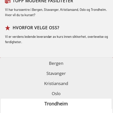
TOPP MODERNE FASILITETER
(LFI100)
GSK Sikkerhetskurs offshore for
STCW Medisinsk førstehjelp
Vi har kurssentre i Bergen, Stavanger, Kristiansand, Oslo og Trondheim.
oljearbeidere (OBS1055)
oppdatering (MBSBLE025)
Hvor vil du ta kurset?
GWO: BST – Offshore (Blended with
STCW Oppdatering Medisinsk
HVORFOR VELGE OSS?
Adaptive e-learning + practical)
behandling (MBSBLE018)
Vi er verdens ledende leverandør av kurs innen sikkerhet, overlevelse og
(RBSBLE018)
Påbygging fra Offshore Norge til
ferdigheter.
GWO: BST – Offshore (Blended: e-
Grunnleggende sikkerhetsopplæring
learning practical) (RBSBLE001)
for sjøfolk (MBS325)
Bergen
GWO: BST – Onshore (Blended: e-
Fallsikring (FAR108)
Stavanger
learning practical) (RBSBLE002)
GOC sertifikat grunnleggende
Kristiansand
GWO: BST Refresher – Offshore
(GMDSS) (MRC101)
(Blended with Adaptive e-learning +
Oslo
GOC sertifikat repetisjon (GMDSS)
practical) (RBSBLE025)
(MRC102)
Trondheim
GWO: BST Refresher – Onshore
Helikopterevakuering med HABD,