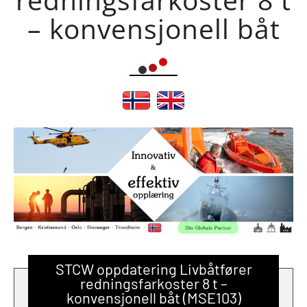
– konvensjonell båt
STCW oppdatering Livbåtfører
redningsfarkoster 8 t –
konvensjonell båt (MSE103)