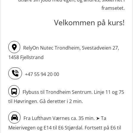
redningsfarkoster 8 t – konvensjonell
krisehåndtering for plattformsjefer
framsetet.
båt (MSE103)
(OER105)
Velkommen på kurs!
STCW oppdatering Mann-Over-Bord
Livbåtfører FF1200 repetisjon
(hurtiggående) 16 t m/mørkekjøring
(OSE1431)
(MSE113)
Livbåtfører FF1200 repetisjon
RelyOn Nutec Trondheim, Svestadveien 27,
STCW oppgradering for
simulator (OSE161)
1458 Fjellstrand
dekksoffiserer uten fartstid 66 t
Livbåtfører Sliskelivbåt grunnkurs
(MBS124)
+47 55 94 20 00
m/E-læring (OSEBLE006)
STCW oppgradering for
Livbåtfører fritt fall FF48 repetisjon
maskinoffiserer uten fartstid 66 t
Flybuss til Trondheim Sentrum. Linje 11 og 75
(OSE1471)
(MBS125)
til Høvringen. Gå deretter i 2 min.
Livbåtfører grunnkurs m/E-læring
Sikkerhetskurs for ansatte på
FF1200 (OSE1424)
Fra Lufthavn Værnes ca. 35 min. ➤ Ta
oppdrettsanlegg (LBS100)
Meierivegen og E14 til E6 Stjørdal. Fortsett på E6 til
Livbåtfører grunnkurs m/E-læring
Sjøfolk med særskilte sikringsplikter