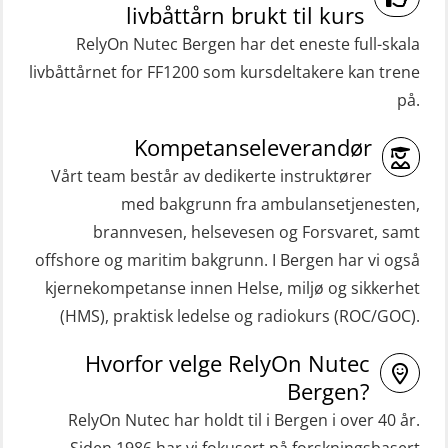
(RBSBLE009)
livbåttårn brukt til kurs
t (MFA107)
Gass kurs H2S (OSP105)
RelyOn Nutec Bergen har det eneste full-skala
ROC sertifikat grunnleggende
livbåttårnet for FF1200 som kursdeltakere kan trene
Grunnleggende sikkerhetskurs –
(GMDSS) (ORC102)
på.
Repetisjon (Norsk) for
ROC sertifikat repetisjon (GMDSS)
beredskapspersonell med E-læring
Kompetanseleverandør
(ORC103)
(OBSBLE044)
Vårt team består av dedikerte instruktører
STCW Grunnkurs Redningsfarkoster
med bakgrunn fra ambulansetjenesten,
HLO/MOB/Søk- og Redningslag
(MBSBLE022)
brannvesen, helsevesen og Forsvaret, samt
kombinasjon – repetisjon (OSC1162)
offshore og maritim bakgrunn. I Bergen har vi også
STCW Hurtiggående mann over bord
HLO/Søk & Redningslag kombinasjon
kjernekompetanse innen Helse, miljø og sikkerhet
båt (HMOB) (MSE100)
– repetisjon (OSC1161)
(HMS), praktisk ledelse og radiokurs (ROC/GOC).
STCW Hurtiggående mann over bord
Helikopterevakuering inkl.
Hvorfor velge RelyOn Nutec
båt (HMOB) oppdatering (MSE1001)
Pustelunge (OSE1251)
Bergen?
STCW Livbåtfører redningsfarkoster
Helikopterevakuering med HABD,
RelyOn Nutec har holdt til i Bergen i over 40 år.
32 t (MSE1031)
inkl. Brannslukking og Førstehjelp-
Siden 1986 har vi fokusert på forskningsbasert