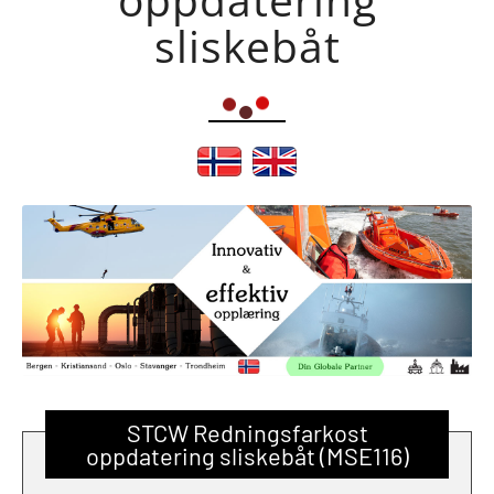
sliskebåt
STCW Redningsfarkost
oppdatering sliskebåt (MSE116)