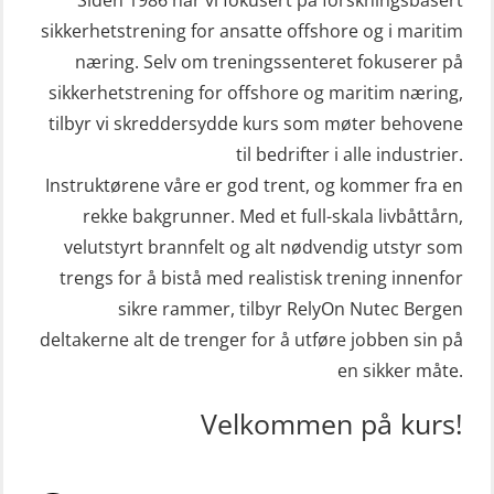
sivile mannskaper (FSC119)
STCW Mann-Over-Bord
sikkerhetstrening for ansatte offshore og i maritim
(hurtiggående) 32 t m/mørkekjøring
næring. Selv om treningssenteret fokuserer på
Helikopterevakuering med HABD,
sikkerhetstrening for offshore og maritim næring,
(MSE112)
inkl. brannslukning (FSC121)
tilbyr vi skreddersydde kurs som møter behovene
STCW Redningsfarkost oppdatering
Hjertestarter brukerkurs (OFA107)
til bedrifter i alle industrier.
sliskebåt (MSE116)
Kombi Søk og Redningslag og HLO
Instruktørene våre er god trent, og kommer fra en
STCW Sikkerhetsopplæring for
repetisjonskurs med e-læring
rekke bakgrunner. Med et full-skala livbåttårn,
sjøfolk på mindre skip med eLearning
velutstyrt brannfelt og alt nødvendig utstyr som
(ABSBLE010)
(MBSBLE003)
trengs for å bistå med realistisk trening innenfor
Kondisjonstest (OSC151)
sikre rammer, tilbyr RelyOn Nutec Bergen
STCW oppdatering Livbåtfører
Ledertrening i beredskap og
deltakerne alt de trenger for å utføre jobben sin på
redningsfarkoster 8 t – konvensjonell
krisehåndtering for plattformsjefer
en sikker måte.
båt (MSE103)
(OER105)
Velkommen på kurs!
STCW oppdatering Mann-Over-Bord
Livbåtfører FF1200 repetisjon
(hurtiggående) 16 t m/mørkekjøring
(OSE1431)