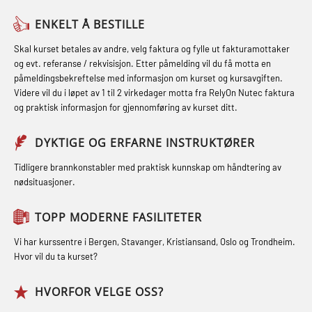
Medisinsk behandling – Kombi
Skuldermåling (OBS125)
Helikopterevakuering med HABD,
(MBSBLE021)
ENKELT Å BESTILLE
inkl. brannslukning (FSC121)
FSE Førstehjelpsøvelser (LFA108)
STCW kombi oppdatering offiserer
Skal kurset betales av andre, velg faktura og fylle ut fakturamottaker
Hjertestarter brukerkurs (OFA107)
Fallsikring (FAR108)
og evt. referanse / rekvisisjon. Etter påmelding vil du få motta en
og med.behandling (MBS134)
påmeldingsbekreftelse med informasjon om kurset og kursavgiften.
Røykdykking industrivern –
Førstehjelp – repetisjon (OFA102)
Videre vil du i løpet av 1 til 2 virkedager motta fra RelyOn Nutec faktura
STCW Kombi Oppdatering Offiserer
repetisjon (LFI105)
og praktisk informasjon for gjennomføring av kurset ditt.
Førstehjelp grunnkurs (OFABLE101)
og Medisinsk Behandling med
Sikkerhetskurs for ansatte på
Webinar (MBS1341)
GOC sertifikat grunnleggende
DYKTIGE OG ERFARNE INSTRUKTØRER
oppdrettsanlegg (LBS100)
(GMDSS) (MRC101)
STCW Oppdatering for offiserer 24 t
Tidligere brannkonstabler med praktisk kunnskap om håndtering av
Ulykkesgransking – Webinar (LSP103)
nødsituasjoner.
(MBS114)
GOC sertifikat repetisjon (GMDSS)
Varme Arbeider – Slukkeøvelser
(MRC102)
STCW Medisinsk førstehjelp (MFA1081)
TOPP MODERNE FASILITETER
(LFI100)
GSK Sikkerhetskurs offshore for
STCW Medisinsk førstehjelp
Vi har kurssentre i Bergen, Stavanger, Kristiansand, Oslo og Trondheim.
oljearbeidere (OBS1055)
oppdatering (MBSBLE025)
Hvor vil du ta kurset?
GWO: BST – Offshore (Blended with
STCW Oppdatering Medisinsk
HVORFOR VELGE OSS?
Adaptive e-learning + practical)
behandling (MBSBLE018)