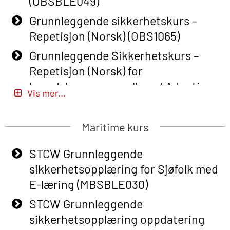
(OBSBLE049)
Grunnleggende sikkerhetskurs –
Repetisjon (Norsk) (OBS1065)
Grunnleggende Sikkerhetskurs –
Repetisjon (Norsk) for
beredskapspersonell med Adaptive
Vis mer...
E-læring (OBSBLE051)
Basic Safety Training (English) – with
Maritime kurs
Adaptive E-learning (OBSBLE047)
STCW Grunnleggende
Basic Safety Training – Refresher
sikkerhetsopplæring for Sjøfolk med
Course (English) with E-learning
E-læring (MBSBLE030)
(OBSBLE048)
STCW Grunnleggende
Basic Safety Training – Refresher
sikkerhetsopplæring oppdatering
Course (English) (OBS1063)