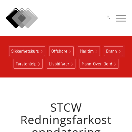
Sikkerhetskurs
Offshore
Maritim
Brann
Førstehjelp
Livbåtfører
Mann-Over-Bord
STCW
Redningsfarkost
oppdatering