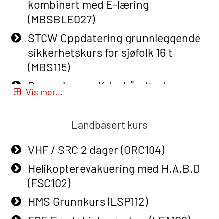
kombinert med E-læring
Basic Safety Training – Refresher
(MBSBLE027)
Course (English) for emergency
STCW Oppdatering grunnleggende
response personnel with Adaptive E-
sikkerhetskurs for sjøfolk 16 t
learning (OBSBLE050)
(MBS115)
Helikopterevakuering inkl pustelunge
Passasjer- og Krisehåndtering
med adaptive e-læring (OSEBLE018)
Vis mer...
(MBSBLE020)
Helicopter Underwater Escape incl.
Passasjer- og Krisehåndtering
Airpocket with E-learning (English)
Landbasert kurs
oppdatering (MBSBLE019)
(OSEBLE009)
VHF / SRC 2 dager (ORC104)
STCW Grunnleggende
Additional Basic Safety Training for
sikkerhetsopplæring for fiskere
Helikopterevakuering med H.A.B.D
the Norwegian Sector (OBS117)
(MBSBLE031)
(FSC102)
Grunnleggende Sikkerhetskurs –
STCW Grunnleggende
HMS Grunnkurs (LSP112)
Rep. for helikoptermannskap inkl.
sikkerhetsopplæring for fiskere
HABD (FSC122)