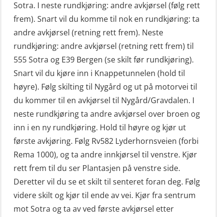
Konvensjonell livbåt (OSEBLE005)
Sotra. I neste rundkjøring: andre avkjørsel (følg rett
for skipsoffiserer (MBS100)
frem). Snart vil du komme til nok en rundkjøring: ta
Livbåtfører konvensjonell livbåt –
andre avkjørsel (retning rett frem). Neste
grunnleggende (OSE135)
rundkjøring: andre avkjørsel (retning rett frem) til
Livbåtfører konvensjonell repetisjon
555 Sotra og E39 Bergen (se skilt før rundkjøring).
(OSE1361)
Snart vil du kjøre inn i Knappetunnelen (hold til
høyre). Følg skilting til Nygård og ut på motorvei til
Livbåtfører konvertering til FF48 inkl.
du kommer til en avkjørsel til Nygård/Gravdalen. I
repetisjon (OSE106)
neste rundkjøring ta andre avkjørsel over broen og
Livbåtfører sliskelivbåt repetisjon
inn i en ny rundkjøring. Hold til høyre og kjør ut
(OSE1301)
første avkjøring. Følg Rv582 Lyderhornsveien (forbi
Rema 1000), og ta andre innkjørsel til venstre. Kjør
Livbåtfører sliskestuplivbåt –
rett frem til du ser Plantasjen på venstre side.
grunnleggende (OSE129)
Deretter vil du se et skilt til senteret foran deg. Følg
Mann-Over-Bord (hurtiggående) liten
videre skilt og kjør til ende av vei. Kjør fra sentrum
båt m/mørkekjøring – grunnleggende
mot Sotra og ta av ved første avkjørsel etter