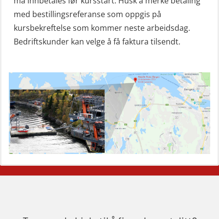
må innbetales før kursstart. Husk å merke betaling
ROC sertifikat repetisjon (GMDSS)
med bestillingsreferanse som oppgis på
(ORC103)
kursbekreftelse som kommer neste arbeidsdag.
Bedriftskunder kan velge å få faktura tilsendt.
Skadestedsledelse (OER108)
Skadestedsledelse – repetisjon
(OER118)
Skuldermåling (OBS120)
Sliskelivbåt grunnkurs m/E-læring
simulator (OSEBLE008)
Sliskelivbåt repetisjon, simulator
(OSE1302)
Styrketest (OSC152)
Søk og redningslag grunnkurs
(OFIBLE103)