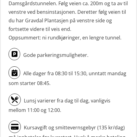
(OSE114)
Damsgårdstunnelen. Følg veien ca. 200m og ta av til
Mann-Over-Bord (hurtiggående) liten
venstre ved bensinstasjonen. Deretter følg veien til
du har Gravdal Plantasjen på venstre side og
båt m/mørkekjøring – repetisjon
fortsette videre til veis end.
(OSE151)
Oppsummert: ni rundkjøringer, en lengre tunnel.
Mann-Over-Bord (hurtiggående) liten
båt u/mørkekjøring – grunnleggende
Gode parkeringsmuligheter.
(OSE1142)
Mann-Over-Bord liten båt (MOB)
Alle dager fra 08:30 til 15:30, unntatt mandag
u/mørkekjøring – repetisjon (OSE152)
som starter 08:45.
Mørkekjøring-modul for Mann-Over-
Lunsj varierer fra dag til dag, vanligvis
Bord (hurtiggående) liten båt
mellom 11:00 og 12:00.
(OSE1001)
ROC sertifikat grunnleggende
Kursavgift og smittevernsgebyr (135 kr/dag)
(GMDSS) (ORC102)