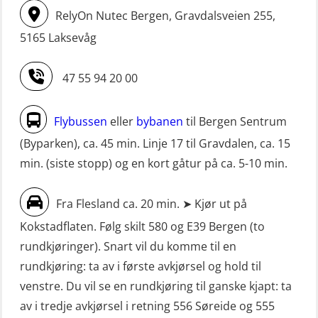
(MSE113)
Livbåtfører FF1200 repetisjon
RelyOn Nutec Bergen, Gravdalsveien 255,
STCW oppgradering for
simulator (OSE161)
5165 Laksevåg
dekksoffiserer uten fartstid 66 t
Livbåtfører Sliskelivbåt grunnkurs
(MBS124)
47 55 94 20 00
m/E-læring (OSEBLE006)
STCW oppgradering for
Livbåtfører fritt fall FF48 repetisjon
maskinoffiserer uten fartstid 66 t
Flybussen
eller
bybanen
til Bergen Sentrum
(OSE1471)
(MBS125)
(Byparken), ca. 45 min. Linje 17 til Gravdalen, ca. 15
Livbåtfører grunnkurs m/E-læring
min. (siste stopp) og en kort gåtur på ca. 5-10 min.
Sikkerhetskurs for ansatte på
FF1200 (OSE1424)
oppdrettsanlegg (LBS100)
Fra Flesland ca. 20 min. ➤ Kjør ut på
Livbåtfører grunnkurs m/E-læring
Sjøfolk med særskilte sikringsplikter
Kokstadflaten. Følg skilt 580 og E39 Bergen (to
FF1200 simulator (OSEBLE007)
(MBS1191)
rundkjøringer). Snart vil du komme til en
Livbåtfører grunnkurs m/E-læring
Ulykkesgransking – Webinar (LSP103)
rundkjøring: ta av i første avkjørsel og hold til
FF48 og FF1000D (OSEBLE004)
venstre. Du vil se en rundkjøring til ganske kjapt: ta
VHF / SRC 2 dager (ORC104)
Livbåtfører grunnkurs m/E-læring
av i tredje avkjørsel i retning 556 Søreide og 555
Videregående sikkerhetsopplæring