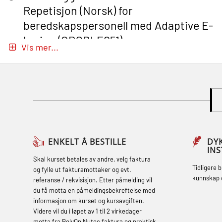
Repetisjon (Norsk) for
beredskapspersonell med Adaptive E-
læring (OBSBLE051)
Vis mer...
Basic Safety Training (English) – with
Adaptive E-learning (OBSBLE047)
Basic Safety Training – Refresher
Course (English) with E-learning
(OBSBLE048)
Basic Safety Training – Refresher
ENKELT Å BESTILLE
DY
IN
Course (English) (OBS1063)
Skal kurset betales av andre, velg faktura
Tidligere 
og fylle ut fakturamottaker og evt.
Basic Safety Training – Refresher
kunnskap 
referanse / rekvisisjon. Etter påmelding vil
Course (English) for emergency
du få motta en påmeldingsbekreftelse med
informasjon om kurset og kursavgiften.
response personnel with Adaptive E-
Videre vil du i løpet av 1 til 2 virkedager
learning (OBSBLE050)
motta fra RelyOn Nutec faktura og praktisk