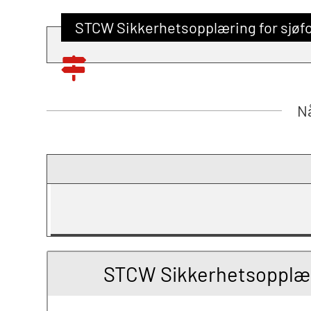
STCW Sikkerhetsopplæring for sjøf
Nå
STCW Sikkerhetsopplæri