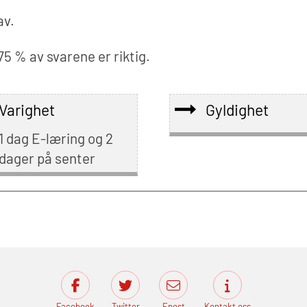
av.
75 % av svarene er riktig.
Varighet
Gyldighet
1 dag E-læring og 2
dager på senter
Facebook
Twitter
Epost
Kontakt oss