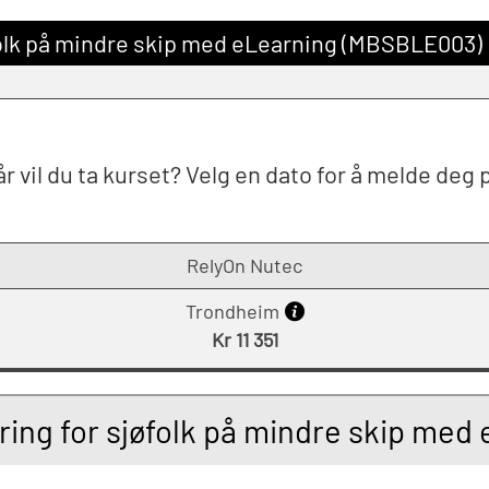
olk på mindre skip med eLearning (MBSBLE003)
r vil du ta kurset? Velg en dato for å melde deg 
RelyOn Nutec
Trondheim
Kr 11 351
ng for sjøfolk på mindre skip me