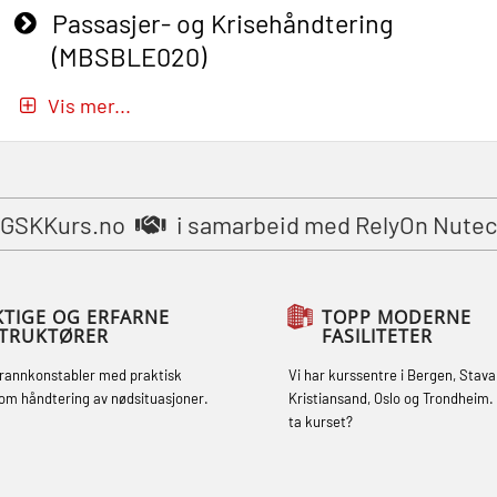
Passasjer- og Krisehåndtering
(MBSBLE020)
Passasjer- og Krisehåndtering
Vis mer...
oppdatering (MBSBLE019)
STCW Grunnleggende
sikkerhetsopplæring for fiskere
GSKKurs.no
i samarbeid med RelyOn Nutec
(MBSBLE031)
STCW Grunnleggende
sikkerhetsopplæring for fiskere
KTIGE OG ERFARNE
TOPP MODERNE
STRUKTØRER
FASILITETER
oppdatering (MBSBLE032)
brannkonstabler med praktisk
Vi har kurssentre i Bergen, Stava
STCW Sikkerhetsopplæring for mindre
om håndtering av nødsituasjoner.
Kristiansand, Oslo og Trondheim. 
skip (MBSBLE028)
ta kurset?
STCW Sikkerhetsopplæring for mindre