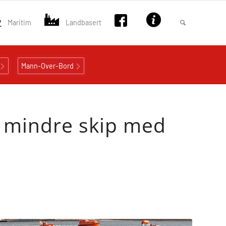
Maritim
Landbasert
Mann-Over-Bord
å mindre skip med