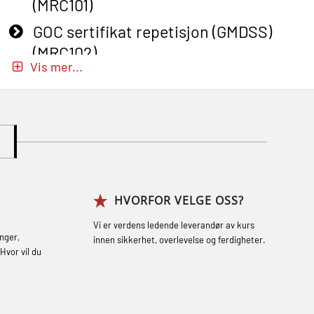
(MRC101)
GOC sertifikat repetisjon (GMDSS)
(MRC102)
Vis mer...
GWO: BST – Onshore (Blended: e-
learning practical) (RBSBLE002)
Gass kurs H2S (OSP105)
Gass kurs H2S (OSP105)
Grunnkurs Industrivern (LSC115)
HVORFOR VELGE OSS?
Grunnkurs Røykdykking Industrivern
(LFI104)
Vi er verdens ledende leverandør av kurs
nger,
innen sikkerhet, overlevelse og ferdigheter.
Helikopterevakuering med HABD, inkl.
Hvor vil du
brannslukning (FSC121)
Hjertestarter brukerkurs (OFA107)