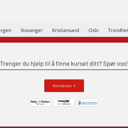
skip oppdatering (MBSBLE029)
STCW Brannledelse – Oppdatering
(MBSBLE023)
ergen
Stavanger
Kristiansand
Oslo
Trondhe
STCW Oppdatering videregående
sikkerhetskurs for offiserer
(MBSBLE024)
STCW Oppdatering videregående
Trenger du hjelp til å finne kurset ditt? Spør oss!
sikkerhetskurs for offiserer og
Medisinsk behandling – Kombi
(MBSBLE021)
Kontaktoss
STCW kombi oppdatering offiserer og
med.behandling (MBS134)
STCW Kombi Oppdatering Offiserer og
Medisinsk Behandling med Webinar