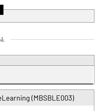
på.
d eLearning (MBSBLE003)