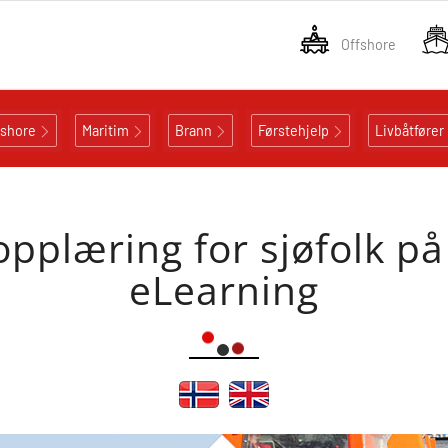
Offshore
fshore
Maritim
Brann
Førstehjelp
Livbåtfører
pplæring for sjøfolk p
eLearning