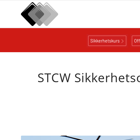
Sikkerhetskurs
Of
STCW Sikkerhetso