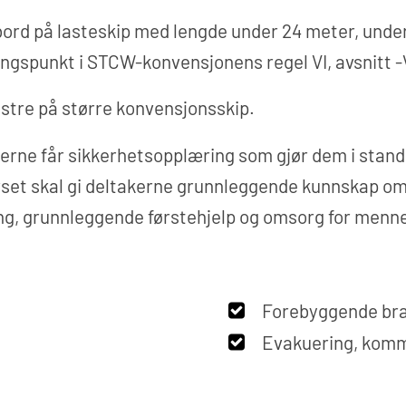
bord på lasteskip med lengde under 24 meter, under
ngspunkt i STCW-konvensjonens regel VI, avsnitt -V
nstre på større konvensjonsskip.
kerne får sikkerhetsopplæring som gjør dem i stand
urset skal gi deltakerne grunnleggende kunnskap om
g, grunnleggende førstehjelp og omsorg for mennes
Forebyggende bra
Evakuering, komm