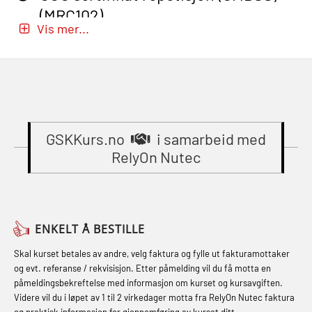
mindre skip oppdatering
(OBS1052)
(MRC102)
(MBSBLE029)
Vis mer...
Beredskapsledelse (OER109)
GWO: BST – Onshore (Blended: e-
STCW Brannledelse – Oppdatering
Beredskapsledelse – repetisjon
learning practical) (RBSBLE002)
(MBSBLE023)
(OER1091)
Gass kurs H2S (OSP105)
STCW Oppdatering videregående
Compressed Air Emergency
Gass kurs H2S (OSP105)
sikkerhetskurs for offiserer
Breathing System (CA-EBS) Initial
(MBSBLE024)
GSKKurs.no
i samarbeid med
Grunnkurs Industrivern (LSC115)
Deployment (OBS119)
RelyOn Nutec
STCW Oppdatering videregående
Grunnkurs Røykdykking Industrivern
Compressed Air Emergency
sikkerhetskurs for offiserer og
(LFI104)
Breathing System (CA-EBS) og
Medisinsk behandling – Kombi
Skuldermåling (OBS125)
Helikopterevakuering med HABD,
(MBSBLE021)
ENKELT Å BESTILLE
inkl. brannslukning (FSC121)
FSE Førstehjelpsøvelser (LFA108)
STCW kombi oppdatering offiserer
Skal kurset betales av andre, velg faktura og fylle ut fakturamottaker
Hjertestarter brukerkurs (OFA107)
Fallsikring (FAR108)
og evt. referanse / rekvisisjon. Etter påmelding vil du få motta en
og med.behandling (MBS134)
påmeldingsbekreftelse med informasjon om kurset og kursavgiften.
Røykdykking industrivern –
Førstehjelp – repetisjon (OFA102)
Videre vil du i løpet av 1 til 2 virkedager motta fra RelyOn Nutec faktura
STCW Kombi Oppdatering Offiserer
repetisjon (LFI105)
og praktisk informasjon for gjennomføring av kurset ditt.