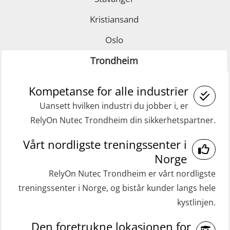
learning practical) (RBSBLE002)
GOC sertifikat grunnleggende
Kristiansand
GWO: BST Refresher – Offshore
(GMDSS) (MRC101)
(Blended with Adaptive e-learning +
Oslo
GOC sertifikat repetisjon (GMDSS)
practical) (RBSBLE025)
(MRC102)
Trondheim
GWO: BST Refresher – Onshore
Helikopterevakuering med HABD,
(Blended with Adaptive e-learning
Kompetanse for alle industrier
inkl. brannslukning (FSC121)
practical) (RBSBLE026)
Uansett hvilken industri du jobber i, er
Medisinsk behandling 40 t (MFA104)
RelyOn Nutec Trondheim din sikkerhetspartner.
GWO: BST Refresher – Onshore
Medisinsk førstehjelp 8 t (MFA108)
(Blended: e-learning practical)
Vårt nordligste treningssenter i
Oppdatering medisinsk behandling 8
(RBSBLE009)
Norge
t (MFA107)
Gass kurs H2S (OSP105)
RelyOn Nutec Trondheim er vårt nordligste
ROC sertifikat grunnleggende
treningssenter i Norge, og bistår kunder langs hele
Grunnleggende sikkerhetskurs –
(GMDSS) (ORC102)
kystlinjen.
Repetisjon (Norsk) for
ROC sertifikat repetisjon (GMDSS)
beredskapspersonell med E-læring
Den foretrukne lokasjonen for