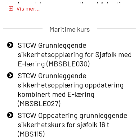
beredskapspersonell med Adaptive
Vis mer...
E-læring (OBSBLE051)
Basic Safety Training (English) – with
Maritime kurs
Adaptive E-learning (OBSBLE047)
STCW Grunnleggende
Basic Safety Training – Refresher
sikkerhetsopplæring for Sjøfolk med
Course (English) with E-learning
E-læring (MBSBLE030)
(OBSBLE048)
STCW Grunnleggende
Basic Safety Training – Refresher
sikkerhetsopplæring oppdatering
Course (English) (OBS1063)
kombinert med E-læring
Basic Safety Training – Refresher
(MBSBLE027)
Course (English) for emergency
STCW Oppdatering grunnleggende
response personnel with Adaptive E-
sikkerhetskurs for sjøfolk 16 t
learning (OBSBLE050)
(MBS115)
Helikopterevakuering inkl pustelunge