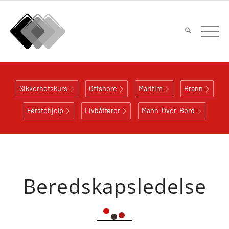
Sikkerhetskurs
Offshore
Maritim
Brann
Førstehjelp
Livbåtfører
Mann-Over-Bord
Beredskapsledelse