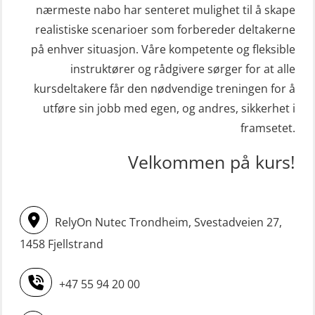
sliskebåt (MSE116)
Kombi Søk og Redningslag og HLO
nærmeste nabo har senteret mulighet til å skape
STCW Sikkerhetsopplæring for
repetisjonskurs med e-læring
realistiske scenarioer som forbereder deltakerne
sjøfolk på mindre skip med eLearning
på enhver situasjon. Våre kompetente og fleksible
(ABSBLE010)
(MBSBLE003)
instruktører og rådgivere sørger for at alle
Kondisjonstest (OSC151)
kursdeltakere får den nødvendige treningen for å
STCW oppdatering Livbåtfører
Ledertrening i beredskap og
utføre sin jobb med egen, og andres, sikkerhet i
redningsfarkoster 8 t – konvensjonell
krisehåndtering for plattformsjefer
framsetet.
båt (MSE103)
(OER105)
Velkommen på kurs!
STCW oppdatering Mann-Over-Bord
Livbåtfører FF1200 repetisjon
(hurtiggående) 16 t m/mørkekjøring
(OSE1431)
(MSE113)
Livbåtfører FF1200 repetisjon
RelyOn Nutec Trondheim, Svestadveien 27,
STCW oppgradering for
simulator (OSE161)
1458 Fjellstrand
dekksoffiserer uten fartstid 66 t
Livbåtfører Sliskelivbåt grunnkurs
(MBS124)
+47 55 94 20 00
m/E-læring (OSEBLE006)
STCW oppgradering for