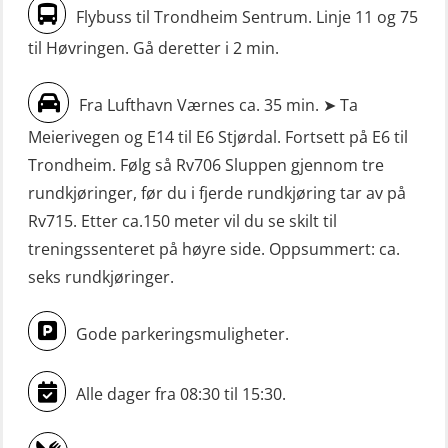
Livbåtfører fritt fall FF48 repetisjon
maskinoffiserer uten fartstid 66 t
Flybuss til Trondheim Sentrum. Linje 11 og 75
(OSE1471)
(MBS125)
til Høvringen. Gå deretter i 2 min.
Livbåtfører grunnkurs m/E-læring
Sikkerhetskurs for ansatte på
FF1200 (OSE1424)
Fra Lufthavn Værnes ca. 35 min. ➤ Ta
oppdrettsanlegg (LBS100)
Meierivegen og E14 til E6 Stjørdal. Fortsett på E6 til
Livbåtfører grunnkurs m/E-læring
Sjøfolk med særskilte sikringsplikter
Trondheim. Følg så Rv706 Sluppen gjennom tre
FF1200 simulator (OSEBLE007)
(MBS1191)
rundkjøringer, før du i fjerde rundkjøring tar av på
Livbåtfører grunnkurs m/E-læring
Ulykkesgransking – Webinar (LSP103)
Rv715. Etter ca.150 meter vil du se skilt til
FF48 og FF1000D (OSEBLE004)
treningssenteret på høyre side. Oppsummert: ca.
VHF / SRC 2 dager (ORC104)
Livbåtfører grunnkurs m/E-læring
seks rundkjøringer.
Videregående sikkerhetsopplæring
Konvensjonell livbåt (OSEBLE005)
for skipsoffiserer (MBS100)
Gode parkeringsmuligheter.
Livbåtfører konvensjonell livbåt –
grunnleggende (OSE135)
Alle dager fra 08:30 til 15:30.
Livbåtfører konvensjonell repetisjon
(OSE1361)