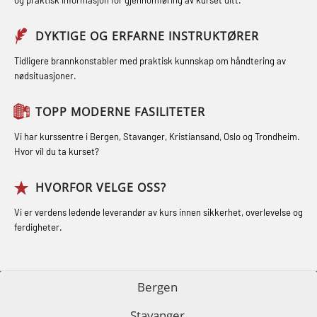
Førstehjelp grunnkurs (OFABLE101)
og Medisinsk Behandling med
Sikkerhetskurs for ansatte på
Webinar (MBS1341)
GOC sertifikat grunnleggende
DYKTIGE OG ERFARNE INSTRUKTØRER
oppdrettsanlegg (LBS100)
(GMDSS) (MRC101)
STCW Oppdatering for offiserer 24 t
Tidligere brannkonstabler med praktisk kunnskap om håndtering av
Ulykkesgransking – Webinar (LSP103)
nødsituasjoner.
(MBS114)
GOC sertifikat repetisjon (GMDSS)
Varme Arbeider – Slukkeøvelser
(MRC102)
STCW Medisinsk førstehjelp (MFA1081)
TOPP MODERNE FASILITETER
(LFI100)
GSK Sikkerhetskurs offshore for
STCW Medisinsk førstehjelp
Vi har kurssentre i Bergen, Stavanger, Kristiansand, Oslo og Trondheim.
oljearbeidere (OBS1055)
oppdatering (MBSBLE025)
Hvor vil du ta kurset?
GWO: BST – Offshore (Blended with
STCW Oppdatering Medisinsk
HVORFOR VELGE OSS?
Adaptive e-learning + practical)
behandling (MBSBLE018)
Vi er verdens ledende leverandør av kurs innen sikkerhet, overlevelse og
(RBSBLE018)
Påbygging fra Offshore Norge til
ferdigheter.
GWO: BST – Offshore (Blended: e-
Grunnleggende sikkerhetsopplæring
learning practical) (RBSBLE001)
for sjøfolk (MBS325)
Bergen
GWO: BST – Onshore (Blended: e-
Fallsikring (FAR108)
Stavanger