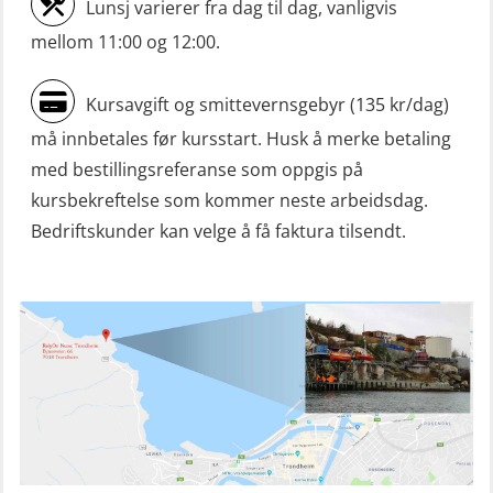
Lunsj varierer fra dag til dag, vanligvis
Livbåtfører konvertering til FF48 inkl.
mellom 11:00 og 12:00.
repetisjon (OSE106)
Kursavgift og smittevernsgebyr (135 kr/dag)
Livbåtfører sliskelivbåt repetisjon
må innbetales før kursstart. Husk å merke betaling
(OSE1301)
med bestillingsreferanse som oppgis på
Livbåtfører sliskestuplivbåt –
kursbekreftelse som kommer neste arbeidsdag.
grunnleggende (OSE129)
Bedriftskunder kan velge å få faktura tilsendt.
Mann-Over-Bord (hurtiggående) liten
båt m/mørkekjøring – grunnleggende
(OSE114)
Mann-Over-Bord (hurtiggående) liten
båt m/mørkekjøring – repetisjon
(OSE151)
Mann-Over-Bord (hurtiggående) liten