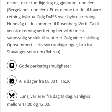
for skipsoffiserer (MBS100)
de neste tre rundkjøring og gjennom tunnelen
Livbåtfører konvensjonell livbåt –
(Bergelandstunnelen). Etter denne tar du til høyre
grunnleggende (OSE135)
retning bybrua. Følg Fv453 over bybrua retning
Livbåtfører konvensjonell repetisjon
Hundvåg til du kommer til Rosenberg Verft. Ta til
(OSE1361)
venstre retning verftet og her vil du mest
sannsynlig se skilt til senteret. Følg videre skilting.
Livbåtfører konvertering til FF48 inkl.
Oppsummert: seks-syv rundkjøringer, bro fra
repetisjon (OSE106)
Stavanger sentrum (Bybrua).
Livbåtfører sliskelivbåt repetisjon
(OSE1301)
Gode parkeringsmuligheter.
Livbåtfører sliskestuplivbåt –
grunnleggende (OSE129)
Alle dager fra 08:30 til 15:30.
Mann-Over-Bord (hurtiggående) liten
Lunsj varierer fra dag til dag, vanligvis
båt m/mørkekjøring – grunnleggende
mellom 11:00 og 12:00.
(OSE114)