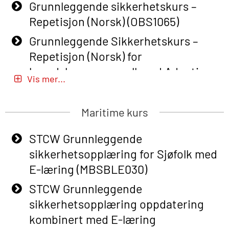
Grunnleggende sikkerhetskurs –
Repetisjon (Norsk) (OBS1065)
Grunnleggende Sikkerhetskurs –
Repetisjon (Norsk) for
beredskapspersonell med Adaptive
Vis mer...
E-læring (OBSBLE051)
Basic Safety Training (English) – with
Maritime kurs
Adaptive E-learning (OBSBLE047)
STCW Grunnleggende
Basic Safety Training – Refresher
sikkerhetsopplæring for Sjøfolk med
Course (English) with E-learning
E-læring (MBSBLE030)
(OBSBLE048)
STCW Grunnleggende
Basic Safety Training – Refresher
sikkerhetsopplæring oppdatering
Course (English) (OBS1063)
kombinert med E-læring
Basic Safety Training – Refresher