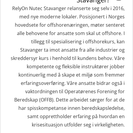
(hurtiggående) 32 t m/mørkekjøring
RelyOn Nutec Stavanger relanserte seg selv i 2016,
Helikopterevakuering med HABD,
(MSE112)
med nye moderne lokaler. Posisjonert i Norges
inkl. brannslukning (FSC121)
hovedsete for offshorenæringen, møter senteret
STCW Redningsfarkost oppdatering
Hjertestarter brukerkurs (OFA107)
alle behovene for ansatte som skal ut offshore. I
sliskebåt (MSE116)
Kombi Søk og Redningslag og HLO
tillegg til spesialisering i offshorekurs, kan
STCW Sikkerhetsopplæring for
repetisjonskurs med e-læring
Stavanger ta imot ansatte fra alle industrier og
sjøfolk på mindre skip med eLearning
skreddersyr kurs i henhold til kundens behov. Våre
(ABSBLE010)
(MBSBLE003)
kompetente og fleksible instruktører jobber
Kondisjonstest (OSC151)
kontinuerlig med å skape et miljø som fremmer
STCW oppdatering Livbåtfører
Ledertrening i beredskap og
erfaringsoverføring. Våre ansatte bidrar også i
redningsfarkoster 8 t – konvensjonell
krisehåndtering for plattformsjefer
vaktordningen til Operatørenes Forening for
båt (MSE103)
(OER105)
Beredskap (OFFB). Dette arbeidet sørger for at de
STCW oppdatering Mann-Over-Bord
har spisskompetanse innen beredskapsledelse,
Livbåtfører FF1200 repetisjon
(hurtiggående) 16 t m/mørkekjøring
samt opprettholder erfaring på hvordan en
(OSE1431)
(MSE113)
krisesituasjon utfolder seg i virkeligheten.
Livbåtfører FF1200 repetisjon