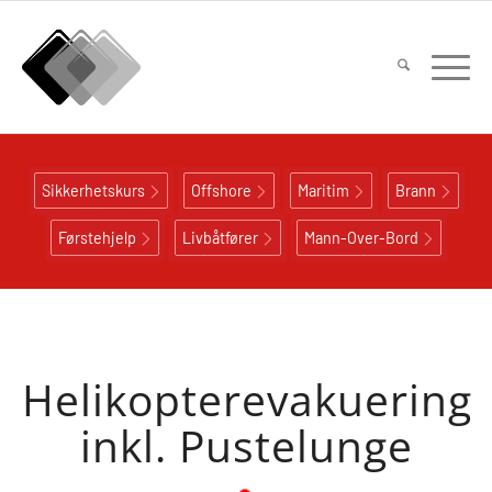
Sikkerhetskurs
Offshore
Maritim
Brann
Førstehjelp
Livbåtfører
Mann-Over-Bord
Helikopterevakuering
inkl. Pustelunge