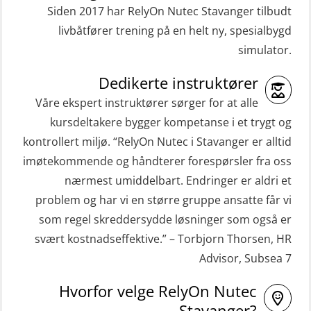
t (MFA107)
Gass kurs H2S (OSP105)
Siden 2017 har RelyOn Nutec Stavanger tilbudt
ROC sertifikat grunnleggende
livbåtfører trening på en helt ny, spesialbygd
Grunnleggende sikkerhetskurs –
(GMDSS) (ORC102)
simulator.
Repetisjon (Norsk) for
ROC sertifikat repetisjon (GMDSS)
beredskapspersonell med E-læring
Dedikerte instruktører
(ORC103)
(OBSBLE044)
Våre ekspert instruktører sørger for at alle
STCW Grunnkurs Redningsfarkoster
kursdeltakere bygger kompetanse i et trygt og
HLO/MOB/Søk- og Redningslag
(MBSBLE022)
kontrollert miljø. “RelyOn Nutec i Stavanger er alltid
kombinasjon – repetisjon (OSC1162)
imøtekommende og håndterer forespørsler fra oss
STCW Hurtiggående mann over bord
HLO/Søk & Redningslag kombinasjon
nærmest umiddelbart. Endringer er aldri et
båt (HMOB) (MSE100)
– repetisjon (OSC1161)
problem og har vi en større gruppe ansatte får vi
STCW Hurtiggående mann over bord
Helikopterevakuering inkl.
som regel skreddersydde løsninger som også er
båt (HMOB) oppdatering (MSE1001)
Pustelunge (OSE1251)
svært kostnadseffektive.” – Torbjorn Thorsen, HR
Advisor, Subsea 7
STCW Livbåtfører redningsfarkoster
Helikopterevakuering med HABD,
32 t (MSE1031)
inkl. Brannslukking og Førstehjelp-
Hvorfor velge RelyOn Nutec
sivile mannskaper (FSC119)
STCW Mann-Over-Bord
Stavanger?