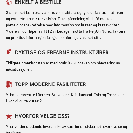
(MBSBLE021)
ENKELT Å BESTILLE
inkl. brannslukning (FSC121)
FSE Førstehjelpsøvelser (LFA108)
STCW kombi oppdatering offiserer
Skal kurset betales av andre, velg faktura og fylle ut fakturamottaker
Hjertestarter brukerkurs (OFA107)
Fallsikring (FAR108)
og evt. referanse / rekvisisjon. Etter påmelding vil du få motta en
og med.behandling (MBS134)
påmeldingsbekreftelse med informasjon om kurset og kursavgiften.
Røykdykking industrivern –
Førstehjelp – repetisjon (OFA102)
Videre vil du i løpet av 1 til 2 virkedager motta fra RelyOn Nutec faktura
STCW Kombi Oppdatering Offiserer
repetisjon (LFI105)
og praktisk informasjon for gjennomføring av kurset ditt.
Førstehjelp grunnkurs (OFABLE101)
og Medisinsk Behandling med
Sikkerhetskurs for ansatte på
Webinar (MBS1341)
GOC sertifikat grunnleggende
DYKTIGE OG ERFARNE INSTRUKTØRER
oppdrettsanlegg (LBS100)
(GMDSS) (MRC101)
STCW Oppdatering for offiserer 24 t
Tidligere brannkonstabler med praktisk kunnskap om håndtering av
Ulykkesgransking – Webinar (LSP103)
nødsituasjoner.
(MBS114)
GOC sertifikat repetisjon (GMDSS)
Varme Arbeider – Slukkeøvelser
(MRC102)
STCW Medisinsk førstehjelp (MFA1081)
TOPP MODERNE FASILITETER
(LFI100)
GSK Sikkerhetskurs offshore for
STCW Medisinsk førstehjelp
Vi har kurssentre i Bergen, Stavanger, Kristiansand, Oslo og Trondheim.
oljearbeidere (OBS1055)
oppdatering (MBSBLE025)
Hvor vil du ta kurset?
GWO: BST – Offshore (Blended with
STCW Oppdatering Medisinsk
HVORFOR VELGE OSS?
Adaptive e-learning + practical)
behandling (MBSBLE018)
Vi er verdens ledende leverandør av kurs innen sikkerhet, overlevelse og
(RBSBLE018)
ferdigheter.