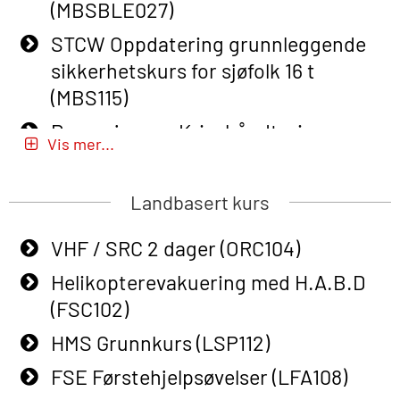
(MBSBLE027)
Course (English) for emergency
STCW Oppdatering grunnleggende
response personnel with Adaptive E-
sikkerhetskurs for sjøfolk 16 t
learning (OBSBLE050)
(MBS115)
Helikopterevakuering inkl pustelunge
Passasjer- og Krisehåndtering
med adaptive e-læring (OSEBLE018)
Vis mer...
(MBSBLE020)
Helicopter Underwater Escape incl.
Passasjer- og Krisehåndtering
Airpocket with E-learning (English)
Landbasert kurs
oppdatering (MBSBLE019)
(OSEBLE009)
VHF / SRC 2 dager (ORC104)
STCW Grunnleggende
Additional Basic Safety Training for
sikkerhetsopplæring for fiskere
Helikopterevakuering med H.A.B.D
the Norwegian Sector (OBS117)
(MBSBLE031)
(FSC102)
Grunnleggende Sikkerhetskurs –
STCW Grunnleggende
HMS Grunnkurs (LSP112)
Rep. for helikoptermannskap inkl.
sikkerhetsopplæring for fiskere
HABD (FSC122)
FSE Førstehjelpsøvelser (LFA108)
oppdatering (MBSBLE032)