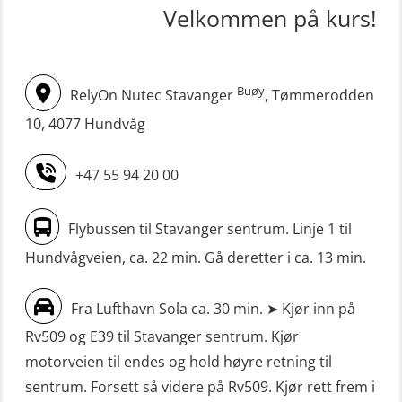
STCW oppgradering for
Velkommen på kurs!
simulator (OSE161)
dekksoffiserer uten fartstid 66 t
Livbåtfører Sliskelivbåt grunnkurs
(MBS124)
m/E-læring (OSEBLE006)
Buøy
RelyOn Nutec Stavanger
, Tømmerodden
STCW oppgradering for
Livbåtfører fritt fall FF48 repetisjon
maskinoffiserer uten fartstid 66 t
10, 4077 Hundvåg
(OSE1471)
(MBS125)
+47 55 94 20 00
Livbåtfører grunnkurs m/E-læring
Sikkerhetskurs for ansatte på
FF1200 (OSE1424)
oppdrettsanlegg (LBS100)
Flybussen til Stavanger sentrum. Linje 1 til
Livbåtfører grunnkurs m/E-læring
Sjøfolk med særskilte sikringsplikter
Hundvågveien, ca. 22 min. Gå deretter i ca. 13 min.
FF1200 simulator (OSEBLE007)
(MBS1191)
Livbåtfører grunnkurs m/E-læring
Ulykkesgransking – Webinar (LSP103)
Fra Lufthavn Sola ca. 30 min. ➤ Kjør inn på
FF48 og FF1000D (OSEBLE004)
Rv509 og E39 til Stavanger sentrum. Kjør
VHF / SRC 2 dager (ORC104)
Livbåtfører grunnkurs m/E-læring
motorveien til endes og hold høyre retning til
Videregående sikkerhetsopplæring
Konvensjonell livbåt (OSEBLE005)
sentrum. Forsett så videre på Rv509. Kjør rett frem i