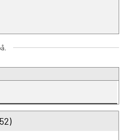
på.
52)