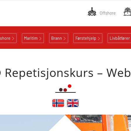
Offshore
fshore
Maritim
Brann
Førstehjelp
Livbåtfører
 Repetisjonskurs – Web