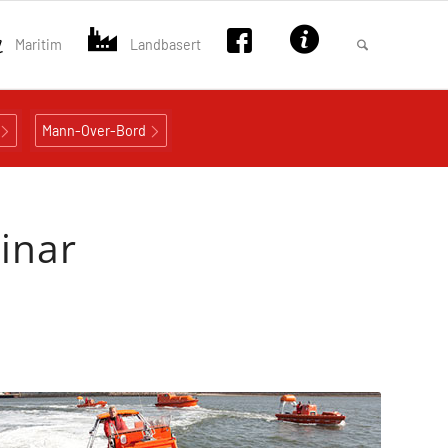
Maritim
Landbasert
Mann-Over-Bord
inar