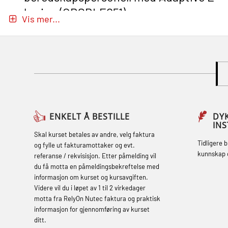
læring (OBSBLE051)
Vis mer...
Basic Safety Training (English) – with
Adaptive E-learning (OBSBLE047)
Basic Safety Training – Refresher
Course (English) with E-learning
(OBSBLE048)
Basic Safety Training – Refresher
ENKELT Å BESTILLE
DY
IN
Course (English) (OBS1063)
Skal kurset betales av andre, velg faktura
Tidligere 
og fylle ut fakturamottaker og evt.
Basic Safety Training – Refresher
kunnskap 
referanse / rekvisisjon. Etter påmelding vil
Course (English) for emergency
du få motta en påmeldingsbekreftelse med
informasjon om kurset og kursavgiften.
response personnel with Adaptive E-
Videre vil du i løpet av 1 til 2 virkedager
learning (OBSBLE050)
motta fra RelyOn Nutec faktura og praktisk
informasjon for gjennomføring av kurset
Helikopterevakuering inkl pustelunge
ditt.