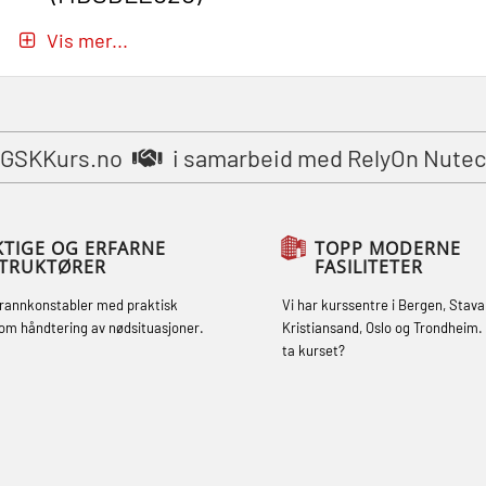
Passasjer- og Krisehåndtering
Vis mer...
oppdatering (MBSBLE019)
STCW Grunnleggende
sikkerhetsopplæring for fiskere
GSKKurs.no
i samarbeid med RelyOn Nutec
(MBSBLE031)
STCW Grunnleggende
sikkerhetsopplæring for fiskere
KTIGE OG ERFARNE
TOPP MODERNE
STRUKTØRER
FASILITETER
oppdatering (MBSBLE032)
brannkonstabler med praktisk
Vi har kurssentre i Bergen, Stava
STCW Sikkerhetsopplæring for mindre
om håndtering av nødsituasjoner.
Kristiansand, Oslo og Trondheim. 
skip (MBSBLE028)
ta kurset?
STCW Sikkerhetsopplæring for mindre
skip oppdatering (MBSBLE029)
STCW Brannledelse – Oppdatering