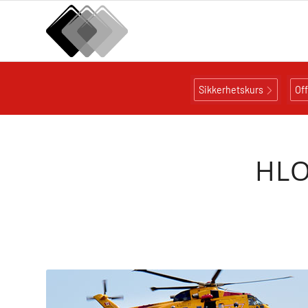
Sikkerhetskurs
Of
HLO