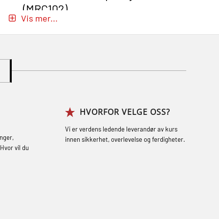
(MRC102)
Vis mer...
GWO: BST – Onshore (Blended: e-
learning practical) (RBSBLE002)
Gass kurs H2S (OSP105)
Gass kurs H2S (OSP105)
Grunnkurs Industrivern (LSC115)
HVORFOR VELGE OSS?
Grunnkurs Røykdykking Industrivern
(LFI104)
Vi er verdens ledende leverandør av kurs
nger,
innen sikkerhet, overlevelse og ferdigheter.
Helikopterevakuering med HABD, inkl.
Hvor vil du
brannslukning (FSC121)
Hjertestarter brukerkurs (OFA107)
Røykdykking industrivern – repetisjon
(LFI105)