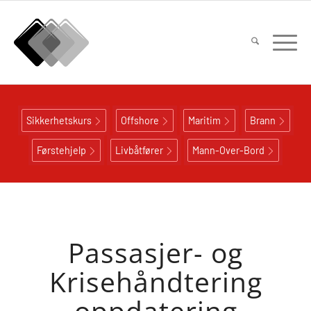
Sikkerhetskurs
Offshore
Maritim
Brann
Førstehjelp
Livbåtfører
Mann-Over-Bord
Passasjer- og
Krisehåndtering
oppdatering