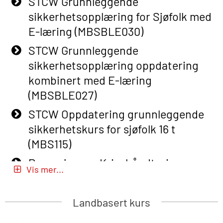
STCW Grunnleggende
Basic Safety Training – Refresher
sikkerhetsopplæring for Sjøfolk med
Course (English) with E-learning
E-læring (MBSBLE030)
(OBSBLE048)
STCW Grunnleggende
Basic Safety Training – Refresher
sikkerhetsopplæring oppdatering
Course (English) (OBS1063)
kombinert med E-læring
Basic Safety Training – Refresher
(MBSBLE027)
Course (English) for emergency
STCW Oppdatering grunnleggende
response personnel with Adaptive E-
sikkerhetskurs for sjøfolk 16 t
learning (OBSBLE050)
(MBS115)
Helikopterevakuering inkl pustelunge
Passasjer- og Krisehåndtering
med adaptive e-læring (OSEBLE018)
Vis mer...
(MBSBLE020)
Helicopter Underwater Escape incl.
Passasjer- og Krisehåndtering
Airpocket with E-learning (English)
Landbasert kurs
oppdatering (MBSBLE019)
(OSEBLE009)