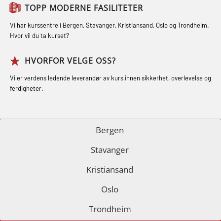
(MRC102)
STCW Medisinsk førstehjelp (MFA1081)
TOPP MODERNE FASILITETER
(LFI100)
GSK Sikkerhetskurs offshore for
STCW Medisinsk førstehjelp
Vi har kurssentre i Bergen, Stavanger, Kristiansand, Oslo og Trondheim.
oljearbeidere (OBS1055)
oppdatering (MBSBLE025)
Hvor vil du ta kurset?
GWO: BST – Offshore (Blended with
STCW Oppdatering Medisinsk
HVORFOR VELGE OSS?
Adaptive e-learning + practical)
behandling (MBSBLE018)
Vi er verdens ledende leverandør av kurs innen sikkerhet, overlevelse og
(RBSBLE018)
Påbygging fra Offshore Norge til
ferdigheter.
GWO: BST – Offshore (Blended: e-
Grunnleggende sikkerhetsopplæring
learning practical) (RBSBLE001)
for sjøfolk (MBS325)
Bergen
GWO: BST – Onshore (Blended: e-
Fallsikring (FAR108)
Stavanger
learning practical) (RBSBLE002)
GOC sertifikat grunnleggende
Kristiansand
GWO: BST Refresher – Offshore
(GMDSS) (MRC101)
(Blended with Adaptive e-learning +
Oslo
GOC sertifikat repetisjon (GMDSS)
practical) (RBSBLE025)
(MRC102)
Trondheim
GWO: BST Refresher – Onshore