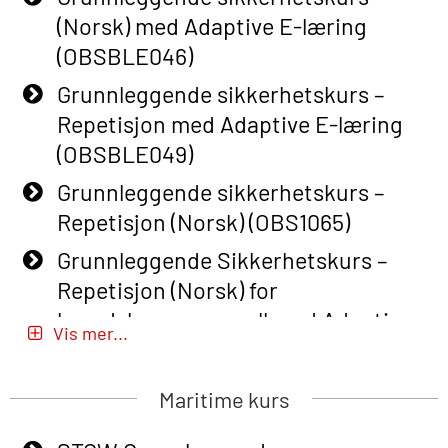
(Norsk) med Adaptive E-læring
(OBSBLE046)
Grunnleggende sikkerhetskurs –
Repetisjon med Adaptive E-læring
(OBSBLE049)
Grunnleggende sikkerhetskurs –
Repetisjon (Norsk) (OBS1065)
Grunnleggende Sikkerhetskurs –
Repetisjon (Norsk) for
beredskapspersonell med Adaptive
Vis mer...
E-læring (OBSBLE051)
Basic Safety Training (English) – with
Maritime kurs
Adaptive E-learning (OBSBLE047)