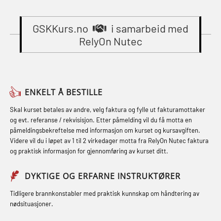
Compressed Air Emergency
Gass kurs H2S (OSP105)
sikkerhetskurs for offiserer
Breathing System (CA-EBS) Initial
(MBSBLE024)
GSKKurs.no
i samarbeid med
Grunnkurs Industrivern (LSC115)
Deployment (OBS119)
RelyOn Nutec
STCW Oppdatering videregående
Grunnkurs Røykdykking Industrivern
Compressed Air Emergency
sikkerhetskurs for offiserer og
(LFI104)
Breathing System (CA-EBS) og
Medisinsk behandling – Kombi
Skuldermåling (OBS125)
Helikopterevakuering med HABD,
(MBSBLE021)
ENKELT Å BESTILLE
inkl. brannslukning (FSC121)
FSE Førstehjelpsøvelser (LFA108)
STCW kombi oppdatering offiserer
Skal kurset betales av andre, velg faktura og fylle ut fakturamottaker
Hjertestarter brukerkurs (OFA107)
Fallsikring (FAR108)
og evt. referanse / rekvisisjon. Etter påmelding vil du få motta en
og med.behandling (MBS134)
påmeldingsbekreftelse med informasjon om kurset og kursavgiften.
Røykdykking industrivern –
Førstehjelp – repetisjon (OFA102)
Videre vil du i løpet av 1 til 2 virkedager motta fra RelyOn Nutec faktura
STCW Kombi Oppdatering Offiserer
repetisjon (LFI105)
og praktisk informasjon for gjennomføring av kurset ditt.
Førstehjelp grunnkurs (OFABLE101)
og Medisinsk Behandling med
Sikkerhetskurs for ansatte på
Webinar (MBS1341)
GOC sertifikat grunnleggende
DYKTIGE OG ERFARNE INSTRUKTØRER
oppdrettsanlegg (LBS100)
(GMDSS) (MRC101)
STCW Oppdatering for offiserer 24 t
Tidligere brannkonstabler med praktisk kunnskap om håndtering av
Ulykkesgransking – Webinar (LSP103)
nødsituasjoner.
(MBS114)
GOC sertifikat repetisjon (GMDSS)
Varme Arbeider – Slukkeøvelser