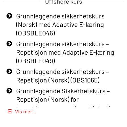
Offshore kurs
Grunnleggende sikkerhetskurs
(Norsk) med Adaptive E-læring
(OBSBLE046)
Grunnleggende sikkerhetskurs –
Repetisjon med Adaptive E-læring
(OBSBLE049)
Grunnleggende sikkerhetskurs –
Repetisjon (Norsk) (OBS1065)
Grunnleggende Sikkerhetskurs –
Repetisjon (Norsk) for
beredskapspersonell med Adaptive
Vis mer...
E-læring (OBSBLE051)
Basic Safety Training (English) – with