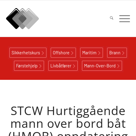
Sikkerhetskurs
Offshore
Maritim
Brann
Førstehjelp
Livbåtfører
Mann-Over-Bord
STCW Hurtiggående
mann over bord båt
(HMOB) oppdatering