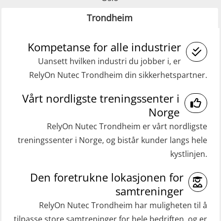
practical) (RBSBLE025)
(MRC102)
Trondheim
GWO: BST Refresher – Onshore
Helikopterevakuering med HABD,
(Blended with Adaptive e-learning
Kompetanse for alle industrier
inkl. brannslukning (FSC121)
practical) (RBSBLE026)
Uansett hvilken industri du jobber i, er
Medisinsk behandling 40 t (MFA104)
RelyOn Nutec Trondheim din sikkerhetspartner.
GWO: BST Refresher – Onshore
Medisinsk førstehjelp 8 t (MFA108)
(Blended: e-learning practical)
Vårt nordligste treningssenter i
Oppdatering medisinsk behandling 8
(RBSBLE009)
Norge
t (MFA107)
Gass kurs H2S (OSP105)
RelyOn Nutec Trondheim er vårt nordligste
ROC sertifikat grunnleggende
treningssenter i Norge, og bistår kunder langs hele
Grunnleggende sikkerhetskurs –
(GMDSS) (ORC102)
kystlinjen.
Repetisjon (Norsk) for
ROC sertifikat repetisjon (GMDSS)
beredskapspersonell med E-læring
Den foretrukne lokasjonen for
(ORC103)
(OBSBLE044)
samtreninger
STCW Grunnkurs Redningsfarkoster
RelyOn Nutec Trondheim har muligheten til å
HLO/MOB/Søk- og Redningslag
(MBSBLE022)
tilpasse store samtreninger for hele bedriften, og er