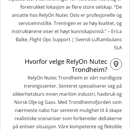
kombinasjon – repetisjon (OSC1162)
foretrukket lokasjon av flere store selskap. “De
STCW Hurtiggående mann over bord
HLO/Søk & Redningslag kombinasjon
ansatte hos RelyOn Nutec Oslo er profesjonelle og
båt (HMOB) (MSE100)
– repetisjon (OSC1161)
serviceinnstilte. Treningen er av høy kvalitet, og
STCW Hurtiggående mann over bord
Helikopterevakuering inkl.
instruktørene viser et høyt kunnskapsnivå.” – Erica
båt (HMOB) oppdatering (MSE1001)
Pustelunge (OSE1251)
Balke, Flight Ops Support | Svensk Luftambulans
SLA
STCW Livbåtfører redningsfarkoster
Helikopterevakuering med HABD,
32 t (MSE1031)
inkl. Brannslukking og Førstehjelp-
Hvorfor velge RelyOn Nutec
sivile mannskaper (FSC119)
STCW Mann-Over-Bord
Trondheim?
(hurtiggående) 32 t m/mørkekjøring
RelyOn Nutec Trondheim er vårt nordligste
Helikopterevakuering med HABD,
(MSE112)
treningssenter. Senteret spesialiserer seg på
inkl. brannslukning (FSC121)
sikkerhetskurs innen maritim industri, havbruk og
STCW Redningsfarkost oppdatering
Hjertestarter brukerkurs (OFA107)
Norsk Olje og Gass. Med Trondheimsfjorden som
sliskebåt (MSE116)
Kombi Søk og Redningslag og HLO
nærmeste nabo har senteret mulighet til å skape
STCW Sikkerhetsopplæring for
repetisjonskurs med e-læring
realistiske scenarioer som forbereder deltakerne
sjøfolk på mindre skip med eLearning
på enhver situasjon. Våre kompetente og fleksible
(ABSBLE010)