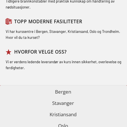
STCW Oppdatering for offiserer 24 t
Tidligere brannkonstabler med praktisk kunnskap om håndtering av
Ulykkesgransking – Webinar (LSP103)
nødsituasjoner.
(MBS114)
GOC sertifikat repetisjon (GMDSS)
Varme Arbeider – Slukkeøvelser
(MRC102)
STCW Medisinsk førstehjelp (MFA1081)
TOPP MODERNE FASILITETER
(LFI100)
GSK Sikkerhetskurs offshore for
STCW Medisinsk førstehjelp
Vi har kurssentre i Bergen, Stavanger, Kristiansand, Oslo og Trondheim.
oljearbeidere (OBS1055)
oppdatering (MBSBLE025)
Hvor vil du ta kurset?
GWO: BST – Offshore (Blended with
STCW Oppdatering Medisinsk
HVORFOR VELGE OSS?
Adaptive e-learning + practical)
behandling (MBSBLE018)
Vi er verdens ledende leverandør av kurs innen sikkerhet, overlevelse og
(RBSBLE018)
Påbygging fra Offshore Norge til
ferdigheter.
GWO: BST – Offshore (Blended: e-
Grunnleggende sikkerhetsopplæring
learning practical) (RBSBLE001)
for sjøfolk (MBS325)
Bergen
GWO: BST – Onshore (Blended: e-
Fallsikring (FAR108)
Stavanger
learning practical) (RBSBLE002)
GOC sertifikat grunnleggende
Kristiansand
GWO: BST Refresher – Offshore
(GMDSS) (MRC101)
(Blended with Adaptive e-learning +
Oslo
GOC sertifikat repetisjon (GMDSS)