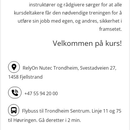
(MBSBLE003)
instruktører og rådgivere sørger for at alle
Kondisjonstest (OSC151)
kursdeltakere får den nødvendige treningen for å
STCW oppdatering Livbåtfører
Ledertrening i beredskap og
utføre sin jobb med egen, og andres, sikkerhet i
redningsfarkoster 8 t – konvensjonell
krisehåndtering for plattformsjefer
framsetet.
båt (MSE103)
(OER105)
Velkommen på kurs!
STCW oppdatering Mann-Over-Bord
Livbåtfører FF1200 repetisjon
(hurtiggående) 16 t m/mørkekjøring
(OSE1431)
(MSE113)
Livbåtfører FF1200 repetisjon
RelyOn Nutec Trondheim, Svestadveien 27,
STCW oppgradering for
simulator (OSE161)
1458 Fjellstrand
dekksoffiserer uten fartstid 66 t
Livbåtfører Sliskelivbåt grunnkurs
(MBS124)
+47 55 94 20 00
m/E-læring (OSEBLE006)
STCW oppgradering for
Livbåtfører fritt fall FF48 repetisjon
maskinoffiserer uten fartstid 66 t
Flybuss til Trondheim Sentrum. Linje 11 og 75
(OSE1471)
(MBS125)
til Høvringen. Gå deretter i 2 min.
Livbåtfører grunnkurs m/E-læring
Sikkerhetskurs for ansatte på