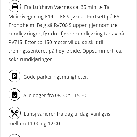
FF1200 (OSE1424)
Fra Lufthavn Værnes ca. 35 min. ➤ Ta
oppdrettsanlegg (LBS100)
Meierivegen og E14 til E6 Stjørdal. Fortsett på E6 til
Livbåtfører grunnkurs m/E-læring
Sjøfolk med særskilte sikringsplikter
Trondheim. Følg så Rv706 Sluppen gjennom tre
FF1200 simulator (OSEBLE007)
(MBS1191)
rundkjøringer, før du i fjerde rundkjøring tar av på
Livbåtfører grunnkurs m/E-læring
Ulykkesgransking – Webinar (LSP103)
Rv715. Etter ca.150 meter vil du se skilt til
FF48 og FF1000D (OSEBLE004)
treningssenteret på høyre side. Oppsummert: ca.
VHF / SRC 2 dager (ORC104)
Livbåtfører grunnkurs m/E-læring
seks rundkjøringer.
Videregående sikkerhetsopplæring
Konvensjonell livbåt (OSEBLE005)
for skipsoffiserer (MBS100)
Gode parkeringsmuligheter.
Livbåtfører konvensjonell livbåt –
grunnleggende (OSE135)
Alle dager fra 08:30 til 15:30.
Livbåtfører konvensjonell repetisjon
(OSE1361)
Lunsj varierer fra dag til dag, vanligvis
Livbåtfører konvertering til FF48 inkl.
mellom 11:00 og 12:00.
repetisjon (OSE106)