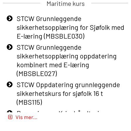
Maritime kurs
Adaptive E-learning (OBSBLE047)
STCW Grunnleggende
Basic Safety Training – Refresher
sikkerhetsopplæring for Sjøfolk med
Course (English) with E-learning
E-læring (MBSBLE030)
(OBSBLE048)
STCW Grunnleggende
Basic Safety Training – Refresher
sikkerhetsopplæring oppdatering
Course (English) (OBS1063)
kombinert med E-læring
Basic Safety Training – Refresher
(MBSBLE027)
Course (English) for emergency
STCW Oppdatering grunnleggende
response personnel with Adaptive E-
sikkerhetskurs for sjøfolk 16 t
learning (OBSBLE050)
(MBS115)
Helikopterevakuering inkl pustelunge
Passasjer- og Krisehåndtering
med adaptive e-læring (OSEBLE018)
Vis mer...
(MBSBLE020)
Helicopter Underwater Escape incl.