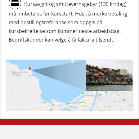
Kursavgift og smittevernsgebyr (135 kr/dag)
Livbåtfører sliskelivbåt repetisjon
må innbetales før kursstart. Husk å merke betaling
(OSE1301)
med bestillingsreferanse som oppgis på
Livbåtfører sliskestuplivbåt –
kursbekreftelse som kommer neste arbeidsdag.
grunnleggende (OSE129)
Bedriftskunder kan velge å få faktura tilsendt.
Mann-Over-Bord (hurtiggående) liten
båt m/mørkekjøring – grunnleggende
(OSE114)
Mann-Over-Bord (hurtiggående) liten
båt m/mørkekjøring – repetisjon
(OSE151)
Mann-Over-Bord (hurtiggående) liten
båt u/mørkekjøring – grunnleggende
(OSE1142)
Mann-Over-Bord liten båt (MOB)