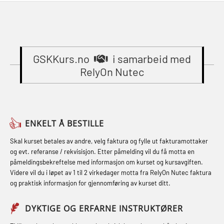
Beredskapsledelse – repetisjon
learning practical) (RBSBLE002)
(MBSBLE023)
(OER1091)
Gass kurs H2S (OSP105)
STCW Oppdatering videregående
Compressed Air Emergency
Gass kurs H2S (OSP105)
sikkerhetskurs for offiserer
Breathing System (CA-EBS) Initial
(MBSBLE024)
GSKKurs.no
i samarbeid med
Grunnkurs Industrivern (LSC115)
Deployment (OBS119)
RelyOn Nutec
STCW Oppdatering videregående
Grunnkurs Røykdykking Industrivern
Compressed Air Emergency
sikkerhetskurs for offiserer og
(LFI104)
Breathing System (CA-EBS) og
Medisinsk behandling – Kombi
Skuldermåling (OBS125)
Helikopterevakuering med HABD,
(MBSBLE021)
ENKELT Å BESTILLE
inkl. brannslukning (FSC121)
FSE Førstehjelpsøvelser (LFA108)
STCW kombi oppdatering offiserer
Skal kurset betales av andre, velg faktura og fylle ut fakturamottaker
Hjertestarter brukerkurs (OFA107)
Fallsikring (FAR108)
og evt. referanse / rekvisisjon. Etter påmelding vil du få motta en
og med.behandling (MBS134)
påmeldingsbekreftelse med informasjon om kurset og kursavgiften.
Røykdykking industrivern –
Førstehjelp – repetisjon (OFA102)
Videre vil du i løpet av 1 til 2 virkedager motta fra RelyOn Nutec faktura
STCW Kombi Oppdatering Offiserer
repetisjon (LFI105)
og praktisk informasjon for gjennomføring av kurset ditt.
Førstehjelp grunnkurs (OFABLE101)
og Medisinsk Behandling med
Sikkerhetskurs for ansatte på
Webinar (MBS1341)
GOC sertifikat grunnleggende
DYKTIGE OG ERFARNE INSTRUKTØRER
oppdrettsanlegg (LBS100)
(GMDSS) (MRC101)