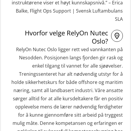
instruktørene viser et høyt kunnskapsnivå.” – Erica
STCW Hurtiggående mann over bord
Helikopterevakuering inkl.
Balke, Flight Ops Support | Svensk Luftambulans
båt (HMOB) oppdatering (MSE1001)
Pustelunge (OSE1251)
SLA
STCW Livbåtfører redningsfarkoster
Helikopterevakuering med HABD,
Hvorfor velge RelyOn Nutec
32 t (MSE1031)
inkl. Brannslukking og Førstehjelp-
Oslo?
sivile mannskaper (FSC119)
STCW Mann-Over-Bord
RelyOn Nutec Oslo ligger rett ved vannkanten på
(hurtiggående) 32 t m/mørkekjøring
Nesodden. Posisjonen langs fjorden gir rask og
Helikopterevakuering med HABD,
(MSE112)
enkel tilgang til vannet for alle sjøøvelser.
inkl. brannslukning (FSC121)
Treningssenteret har alt nødvendig utstyr for å
STCW Redningsfarkost oppdatering
Hjertestarter brukerkurs (OFA107)
holde sikkerhetskurs for både offshore og maritim
sliskebåt (MSE116)
Kombi Søk og Redningslag og HLO
næring, samt all landbasert industri. Våre ansatte
STCW Sikkerhetsopplæring for
repetisjonskurs med e-læring
sørger alltid for at alle kursdeltakere får en positiv
sjøfolk på mindre skip med eLearning
opplevelse mens de lærer nødvendig ferdigheter
(ABSBLE010)
(MBSBLE003)
for å kunne gjennomføre sitt arbeid på tryggest
Kondisjonstest (OSC151)
mulig måte. Denne kompetansen og erfaringen er
STCW oppdatering Livbåtfører
Ledertrening i beredskap og