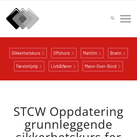
Sikkerhetskurs
Offshore
Maritim
Brann
Førstehjelp
Livbåtfører
Mann-Over-Bord
STCW Oppdatering
grunnleggende
sikkerhetskurs for