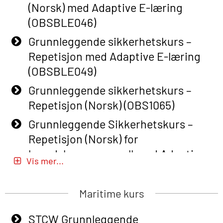
(Norsk) med Adaptive E-læring
(OBSBLE046)
Grunnleggende sikkerhetskurs –
Repetisjon med Adaptive E-læring
(OBSBLE049)
Grunnleggende sikkerhetskurs –
Repetisjon (Norsk) (OBS1065)
Grunnleggende Sikkerhetskurs –
Repetisjon (Norsk) for
beredskapspersonell med Adaptive
Vis mer...
E-læring (OBSBLE051)
Basic Safety Training (English) – with
Maritime kurs
Adaptive E-learning (OBSBLE047)
STCW Grunnleggende
Basic Safety Training – Refresher