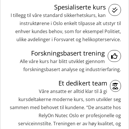
(Blended with Adaptive e-learning
Spesialiserte kurs
inkl. brannslukning (FSC121)
practical) (RBSBLE026)
I tillegg til våre standard sikkerhetskurs, kan
Medisinsk behandling 40 t (MFA104)
instruktørene i Oslo enkelt tilpasse alt utstyr til
GWO: BST Refresher – Onshore
Medisinsk førstehjelp 8 t (MFA108)
enhver kundes behov, som for eksempel Politiet,
(Blended: e-learning practical)
Oppdatering medisinsk behandling 8
ulike avdelinger i Forsvaret og helikopterservice.
(RBSBLE009)
t (MFA107)
Gass kurs H2S (OSP105)
Forskningsbasert trening
ROC sertifikat grunnleggende
Alle våre kurs har blitt utviklet gjennom
Grunnleggende sikkerhetskurs –
(GMDSS) (ORC102)
forskningsbasert analyse og industrierfaring.
Repetisjon (Norsk) for
ROC sertifikat repetisjon (GMDSS)
beredskapspersonell med E-læring
Et dedikert team
(ORC103)
(OBSBLE044)
Våre ansatte er alltid klar til å gi
STCW Grunnkurs Redningsfarkoster
kursdeltakerne moderne kurs, som utvikler seg
HLO/MOB/Søk- og Redningslag
(MBSBLE022)
sammen med behovet til kundene. “De ansatte hos
kombinasjon – repetisjon (OSC1162)
RelyOn Nutec Oslo er profesjonelle og
STCW Hurtiggående mann over bord
HLO/Søk & Redningslag kombinasjon
serviceinnstilte. Treningen er av høy kvalitet, og
båt (HMOB) (MSE100)
– repetisjon (OSC1161)