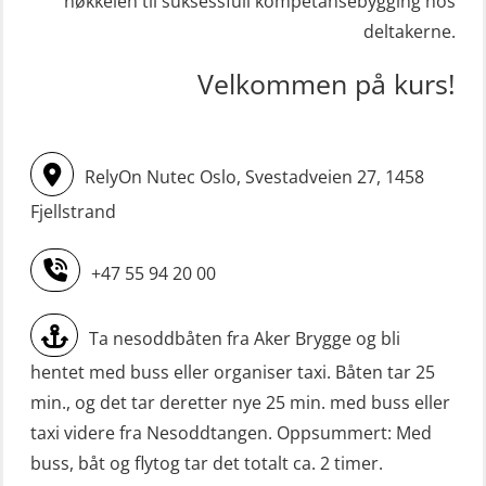
nøkkelen til suksessfull kompetansebygging hos
redningsfarkoster 8 t – konvensjonell
krisehåndtering for plattformsjefer
deltakerne.
båt (MSE103)
(OER105)
Velkommen på kurs!
STCW oppdatering Mann-Over-Bord
Livbåtfører FF1200 repetisjon
(hurtiggående) 16 t m/mørkekjøring
(OSE1431)
(MSE113)
Livbåtfører FF1200 repetisjon
RelyOn Nutec Oslo, Svestadveien 27, 1458
STCW oppgradering for
simulator (OSE161)
Fjellstrand
dekksoffiserer uten fartstid 66 t
Livbåtfører Sliskelivbåt grunnkurs
(MBS124)
+47 55 94 20 00
m/E-læring (OSEBLE006)
STCW oppgradering for
Livbåtfører fritt fall FF48 repetisjon
maskinoffiserer uten fartstid 66 t
Ta nesoddbåten fra Aker Brygge og bli
(OSE1471)
(MBS125)
hentet med buss eller organiser taxi. Båten tar 25
Livbåtfører grunnkurs m/E-læring
min., og det tar deretter nye 25 min. med buss eller
Sikkerhetskurs for ansatte på
FF1200 (OSE1424)
taxi videre fra Nesoddtangen. Oppsummert: Med
oppdrettsanlegg (LBS100)
buss, båt og flytog tar det totalt ca. 2 timer.
Livbåtfører grunnkurs m/E-læring
Sjøfolk med særskilte sikringsplikter