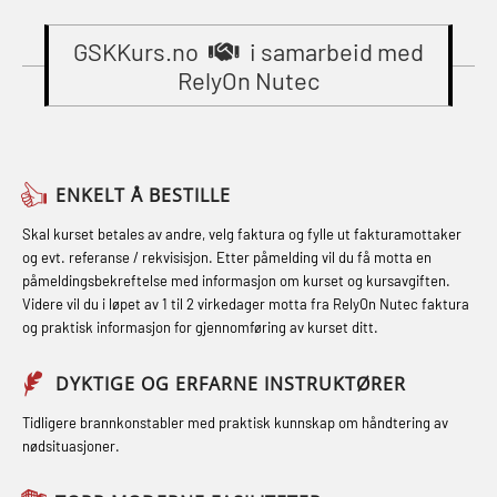
Gass kurs H2S (OSP105)
sikkerhetskurs for offiserer
Breathing System (CA-EBS) Initial
(MBSBLE024)
GSKKurs.no
i samarbeid med
Grunnkurs Industrivern (LSC115)
Deployment (OBS119)
RelyOn Nutec
STCW Oppdatering videregående
Grunnkurs Røykdykking Industrivern
Compressed Air Emergency
sikkerhetskurs for offiserer og
(LFI104)
Breathing System (CA-EBS) og
Medisinsk behandling – Kombi
Skuldermåling (OBS125)
Helikopterevakuering med HABD,
(MBSBLE021)
ENKELT Å BESTILLE
inkl. brannslukning (FSC121)
FSE Førstehjelpsøvelser (LFA108)
STCW kombi oppdatering offiserer
Skal kurset betales av andre, velg faktura og fylle ut fakturamottaker
Hjertestarter brukerkurs (OFA107)
Fallsikring (FAR108)
og evt. referanse / rekvisisjon. Etter påmelding vil du få motta en
og med.behandling (MBS134)
påmeldingsbekreftelse med informasjon om kurset og kursavgiften.
Røykdykking industrivern –
Førstehjelp – repetisjon (OFA102)
Videre vil du i løpet av 1 til 2 virkedager motta fra RelyOn Nutec faktura
STCW Kombi Oppdatering Offiserer
repetisjon (LFI105)
og praktisk informasjon for gjennomføring av kurset ditt.
Førstehjelp grunnkurs (OFABLE101)
og Medisinsk Behandling med
Sikkerhetskurs for ansatte på
Webinar (MBS1341)
GOC sertifikat grunnleggende
DYKTIGE OG ERFARNE INSTRUKTØRER
oppdrettsanlegg (LBS100)
(GMDSS) (MRC101)
STCW Oppdatering for offiserer 24 t
Tidligere brannkonstabler med praktisk kunnskap om håndtering av
Ulykkesgransking – Webinar (LSP103)
nødsituasjoner.
(MBS114)
GOC sertifikat repetisjon (GMDSS)
Varme Arbeider – Slukkeøvelser
(MRC102)
STCW Medisinsk førstehjelp (MFA1081)