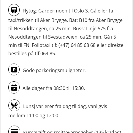
FF1200 simulator (OSEBLE007)
(MBS1191)
Flytog: Gardermoen til Oslo S. Gå eller ta
Livbåtfører grunnkurs m/E-læring
Ulykkesgransking – Webinar (LSP103)
taxi/trikken til Aker Brygge. Båt: B10 fra Aker Brygge
FF48 og FF1000D (OSEBLE004)
til Nesoddtangen, ca 25 min. Buss: Linje 575 fra
VHF / SRC 2 dager (ORC104)
Livbåtfører grunnkurs m/E-læring
Nesoddtangen til Svestadveien, ca 25 min. Gå i 5
Videregående sikkerhetsopplæring
Konvensjonell livbåt (OSEBLE005)
min til FN. Follotaxi tlf: (+47) 64 85 68 68 eller direkte
for skipsoffiserer (MBS100)
bestilles på tlf 064 85.
Livbåtfører konvensjonell livbåt –
grunnleggende (OSE135)
Gode parkeringsmuligheter.
Livbåtfører konvensjonell repetisjon
(OSE1361)
Alle dager fra 08:30 til 15:30.
Livbåtfører konvertering til FF48 inkl.
repetisjon (OSE106)
Lunsj varierer fra dag til dag, vanligvis
mellom 11:00 og 12:00.
Livbåtfører sliskelivbåt repetisjon
(OSE1301)
Kursavgift og smittevernsgebyr (135 kr/dag)