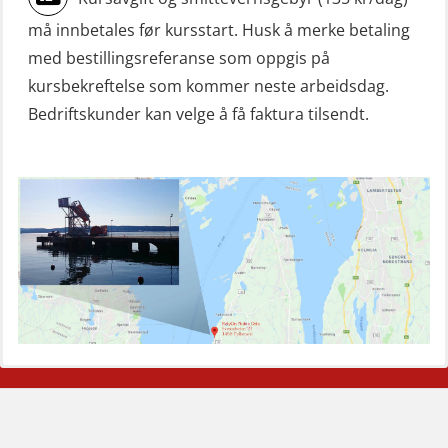
Livbåtfører sliskestuplivbåt –
må innbetales før kursstart. Husk å merke betaling
grunnleggende (OSE129)
med bestillingsreferanse som oppgis på
Mann-Over-Bord (hurtiggående) liten
kursbekreftelse som kommer neste arbeidsdag.
båt m/mørkekjøring – grunnleggende
Bedriftskunder kan velge å få faktura tilsendt.
(OSE114)
Mann-Over-Bord (hurtiggående) liten
båt m/mørkekjøring – repetisjon
(OSE151)
Mann-Over-Bord (hurtiggående) liten
båt u/mørkekjøring – grunnleggende
(OSE1142)
Mann-Over-Bord liten båt (MOB)
u/mørkekjøring – repetisjon (OSE152)
Mørkekjøring-modul for Mann-Over-