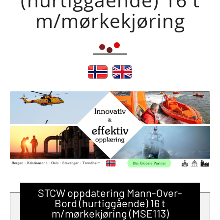
m/mørkekjøring
STCW oppdatering Mann-Over-
Bord (hurtiggående) 16 t
m/mørkekjøring (MSE113)