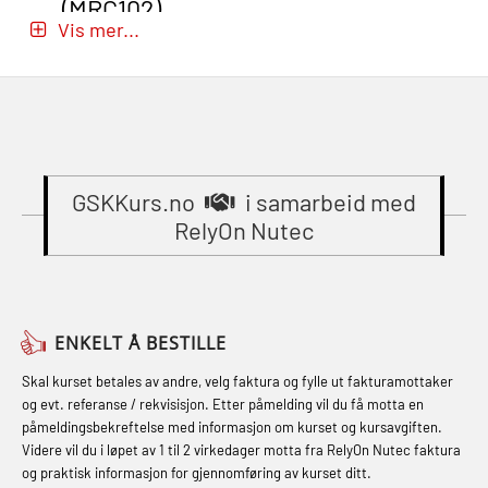
(MRC102)
(MBSBLE029)
Vis mer...
Beredskapsledelse (OER109)
GWO: BST – Onshore (Blended: e-
STCW Brannledelse – Oppdatering
Beredskapsledelse – repetisjon
learning practical) (RBSBLE002)
(MBSBLE023)
(OER1091)
Gass kurs H2S (OSP105)
STCW Oppdatering videregående
Compressed Air Emergency
Gass kurs H2S (OSP105)
sikkerhetskurs for offiserer
Breathing System (CA-EBS) Initial
(MBSBLE024)
GSKKurs.no
i samarbeid med
Grunnkurs Industrivern (LSC115)
Deployment (OBS119)
RelyOn Nutec
STCW Oppdatering videregående
Grunnkurs Røykdykking Industrivern
Compressed Air Emergency
sikkerhetskurs for offiserer og
(LFI104)
Breathing System (CA-EBS) og
Medisinsk behandling – Kombi
Skuldermåling (OBS125)
Helikopterevakuering med HABD,
(MBSBLE021)
ENKELT Å BESTILLE
inkl. brannslukning (FSC121)
FSE Førstehjelpsøvelser (LFA108)
STCW kombi oppdatering offiserer
Skal kurset betales av andre, velg faktura og fylle ut fakturamottaker
Hjertestarter brukerkurs (OFA107)
Fallsikring (FAR108)
og evt. referanse / rekvisisjon. Etter påmelding vil du få motta en
og med.behandling (MBS134)
påmeldingsbekreftelse med informasjon om kurset og kursavgiften.
Røykdykking industrivern –
Førstehjelp – repetisjon (OFA102)
Videre vil du i løpet av 1 til 2 virkedager motta fra RelyOn Nutec faktura
STCW Kombi Oppdatering Offiserer
repetisjon (LFI105)
og praktisk informasjon for gjennomføring av kurset ditt.
Førstehjelp grunnkurs (OFABLE101)