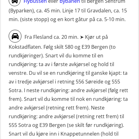
Flybussen
eller
bybanen
til Bergen Sentrum
(OSE1471)
(MBS125)
(Byparken), ca. 45 min. Linje 17 til Gravdalen, ca. 15
Livbåtfører grunnkurs m/E-læring
min. (siste stopp) og en kort gåtur på ca. 5-10 min.
Sikkerhetskurs for ansatte på
FF1200 (OSE1424)
oppdrettsanlegg (LBS100)
Fra Flesland ca. 20 min. ➤ Kjør ut på
Livbåtfører grunnkurs m/E-læring
Sjøfolk med særskilte sikringsplikter
Kokstadflaten. Følg skilt 580 og E39 Bergen (to
FF1200 simulator (OSEBLE007)
(MBS1191)
rundkjøringer). Snart vil du komme til en
Livbåtfører grunnkurs m/E-læring
Ulykkesgransking – Webinar (LSP103)
rundkjøring: ta av i første avkjørsel og hold til
FF48 og FF1000D (OSEBLE004)
venstre. Du vil se en rundkjøring til ganske kjapt: ta
VHF / SRC 2 dager (ORC104)
Livbåtfører grunnkurs m/E-læring
av i tredje avkjørsel i retning 556 Søreide og 555
Videregående sikkerhetsopplæring
Konvensjonell livbåt (OSEBLE005)
Sotra. I neste rundkjøring: andre avkjørsel (følg rett
for skipsoffiserer (MBS100)
frem). Snart vil du komme til nok en rundkjøring: ta
Livbåtfører konvensjonell livbåt –
andre avkjørsel (retning rett frem). Neste
grunnleggende (OSE135)
rundkjøring: andre avkjørsel (retning rett frem) til
Livbåtfører konvensjonell repetisjon
555 Sotra og E39 Bergen (se skilt før rundkjøring).
(OSE1361)
Snart vil du kjøre inn i Knappetunnelen (hold til