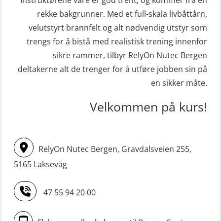
STCW Sikkerhetsopplæring for
repetisjonskurs med e-læring
rekke bakgrunner. Med et full-skala livbåttårn,
sjøfolk på mindre skip med eLearning
velutstyrt brannfelt og alt nødvendig utstyr som
(ABSBLE010)
(MBSBLE003)
trengs for å bistå med realistisk trening innenfor
Kondisjonstest (OSC151)
sikre rammer, tilbyr RelyOn Nutec Bergen
STCW oppdatering Livbåtfører
Ledertrening i beredskap og
deltakerne alt de trenger for å utføre jobben sin på
redningsfarkoster 8 t – konvensjonell
krisehåndtering for plattformsjefer
en sikker måte.
båt (MSE103)
(OER105)
Velkommen på kurs!
STCW oppdatering Mann-Over-Bord
Livbåtfører FF1200 repetisjon
(hurtiggående) 16 t m/mørkekjøring
(OSE1431)
(MSE113)
Livbåtfører FF1200 repetisjon
RelyOn Nutec Bergen, Gravdalsveien 255,
STCW oppgradering for
simulator (OSE161)
5165 Laksevåg
dekksoffiserer uten fartstid 66 t
Livbåtfører Sliskelivbåt grunnkurs
(MBS124)
47 55 94 20 00
m/E-læring (OSEBLE006)
STCW oppgradering for
Livbåtfører fritt fall FF48 repetisjon
maskinoffiserer uten fartstid 66 t