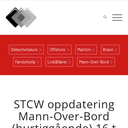
Sikkerhetskurs
Offshore
Maritim
Brann
Førstehjelp
Livbåtfører
Mann-Over-Bord
STCW oppdatering
Mann-Over-Bord
(hurtiggående) 16 t