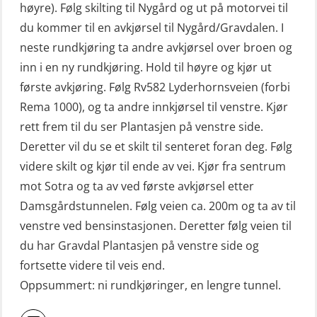
høyre). Følg skilting til Nygård og ut på motorvei til
Livbåtfører konvertering til FF48 inkl.
du kommer til en avkjørsel til Nygård/Gravdalen. I
repetisjon (OSE106)
neste rundkjøring ta andre avkjørsel over broen og
Livbåtfører sliskelivbåt repetisjon
inn i en ny rundkjøring. Hold til høyre og kjør ut
(OSE1301)
første avkjøring. Følg Rv582 Lyderhornsveien (forbi
Rema 1000), og ta andre innkjørsel til venstre. Kjør
Livbåtfører sliskestuplivbåt –
rett frem til du ser Plantasjen på venstre side.
grunnleggende (OSE129)
Deretter vil du se et skilt til senteret foran deg. Følg
Mann-Over-Bord (hurtiggående) liten
videre skilt og kjør til ende av vei. Kjør fra sentrum
båt m/mørkekjøring – grunnleggende
mot Sotra og ta av ved første avkjørsel etter
(OSE114)
Damsgårdstunnelen. Følg veien ca. 200m og ta av til
Mann-Over-Bord (hurtiggående) liten
venstre ved bensinstasjonen. Deretter følg veien til
du har Gravdal Plantasjen på venstre side og
båt m/mørkekjøring – repetisjon
fortsette videre til veis end.
(OSE151)
Oppsummert: ni rundkjøringer, en lengre tunnel.
Mann-Over-Bord (hurtiggående) liten
båt u/mørkekjøring – grunnleggende