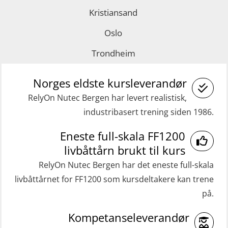
Kristiansand
GWO: BST Refresher – Offshore
(GMDSS) (MRC101)
(Blended with Adaptive e-learning +
GOC sertifikat repetisjon (GMDSS)
Oslo
practical) (RBSBLE025)
(MRC102)
Trondheim
GWO: BST Refresher – Onshore
Helikopterevakuering med HABD,
(Blended with Adaptive e-learning
Norges eldste kursleverandør
inkl. brannslukning (FSC121)
practical) (RBSBLE026)
RelyOn Nutec Bergen har levert realistisk,
Medisinsk behandling 40 t (MFA104)
industribasert trening siden 1986.
GWO: BST Refresher – Onshore
Medisinsk førstehjelp 8 t (MFA108)
(Blended: e-learning practical)
Eneste full-skala FF1200
Oppdatering medisinsk behandling 8
(RBSBLE009)
livbåttårn brukt til kurs
t (MFA107)
Gass kurs H2S (OSP105)
RelyOn Nutec Bergen har det eneste full-skala
ROC sertifikat grunnleggende
livbåttårnet for FF1200 som kursdeltakere kan trene
Grunnleggende sikkerhetskurs –
(GMDSS) (ORC102)
på.
Repetisjon (Norsk) for
ROC sertifikat repetisjon (GMDSS)
beredskapspersonell med E-læring
Kompetanseleverandør
(ORC103)