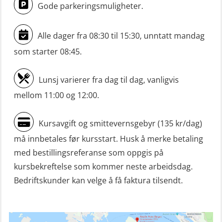
Gode parkeringsmuligheter.
(OSE1142)
Mann-Over-Bord liten båt (MOB)
Alle dager fra 08:30 til 15:30, unntatt mandag
u/mørkekjøring – repetisjon (OSE152)
som starter 08:45.
Mørkekjøring-modul for Mann-Over-
Lunsj varierer fra dag til dag, vanligvis
Bord (hurtiggående) liten båt
mellom 11:00 og 12:00.
(OSE1001)
ROC sertifikat grunnleggende
Kursavgift og smittevernsgebyr (135 kr/dag)
(GMDSS) (ORC102)
må innbetales før kursstart. Husk å merke betaling
ROC sertifikat repetisjon (GMDSS)
med bestillingsreferanse som oppgis på
(ORC103)
kursbekreftelse som kommer neste arbeidsdag.
Bedriftskunder kan velge å få faktura tilsendt.
Skadestedsledelse (OER108)
Skadestedsledelse – repetisjon
(OER118)