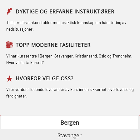
og Medisinsk Behandling med
Sikkerhetskurs for ansatte på
Webinar (MBS1341)
GOC sertifikat grunnleggende
DYKTIGE OG ERFARNE INSTRUKTØRER
oppdrettsanlegg (LBS100)
(GMDSS) (MRC101)
STCW Oppdatering for offiserer 24 t
Tidligere brannkonstabler med praktisk kunnskap om håndtering av
Ulykkesgransking – Webinar (LSP103)
nødsituasjoner.
(MBS114)
GOC sertifikat repetisjon (GMDSS)
Varme Arbeider – Slukkeøvelser
(MRC102)
STCW Medisinsk førstehjelp (MFA1081)
TOPP MODERNE FASILITETER
(LFI100)
GSK Sikkerhetskurs offshore for
STCW Medisinsk førstehjelp
Vi har kurssentre i Bergen, Stavanger, Kristiansand, Oslo og Trondheim.
oljearbeidere (OBS1055)
oppdatering (MBSBLE025)
Hvor vil du ta kurset?
GWO: BST – Offshore (Blended with
STCW Oppdatering Medisinsk
HVORFOR VELGE OSS?
Adaptive e-learning + practical)
behandling (MBSBLE018)
Vi er verdens ledende leverandør av kurs innen sikkerhet, overlevelse og
(RBSBLE018)
Påbygging fra Offshore Norge til
ferdigheter.
GWO: BST – Offshore (Blended: e-
Grunnleggende sikkerhetsopplæring
learning practical) (RBSBLE001)
for sjøfolk (MBS325)
Bergen
GWO: BST – Onshore (Blended: e-
Fallsikring (FAR108)
Stavanger
learning practical) (RBSBLE002)
GOC sertifikat grunnleggende