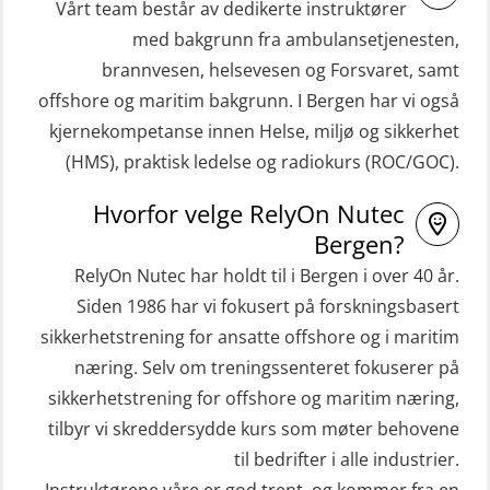
(OBSBLE044)
Vårt team består av dedikerte instruktører
STCW Grunnkurs Redningsfarkoster
med bakgrunn fra ambulansetjenesten,
HLO/MOB/Søk- og Redningslag
(MBSBLE022)
brannvesen, helsevesen og Forsvaret, samt
kombinasjon – repetisjon (OSC1162)
offshore og maritim bakgrunn. I Bergen har vi også
STCW Hurtiggående mann over bord
HLO/Søk & Redningslag kombinasjon
kjernekompetanse innen Helse, miljø og sikkerhet
båt (HMOB) (MSE100)
– repetisjon (OSC1161)
(HMS), praktisk ledelse og radiokurs (ROC/GOC).
STCW Hurtiggående mann over bord
Helikopterevakuering inkl.
Hvorfor velge RelyOn Nutec
båt (HMOB) oppdatering (MSE1001)
Pustelunge (OSE1251)
Bergen?
STCW Livbåtfører redningsfarkoster
Helikopterevakuering med HABD,
RelyOn Nutec har holdt til i Bergen i over 40 år.
32 t (MSE1031)
inkl. Brannslukking og Førstehjelp-
Siden 1986 har vi fokusert på forskningsbasert
sivile mannskaper (FSC119)
STCW Mann-Over-Bord
sikkerhetstrening for ansatte offshore og i maritim
(hurtiggående) 32 t m/mørkekjøring
næring. Selv om treningssenteret fokuserer på
Helikopterevakuering med HABD,
sikkerhetstrening for offshore og maritim næring,
(MSE112)
inkl. brannslukning (FSC121)
tilbyr vi skreddersydde kurs som møter behovene
STCW Redningsfarkost oppdatering
Hjertestarter brukerkurs (OFA107)
til bedrifter i alle industrier.
sliskebåt (MSE116)
Kombi Søk og Redningslag og HLO
Instruktørene våre er god trent, og kommer fra en