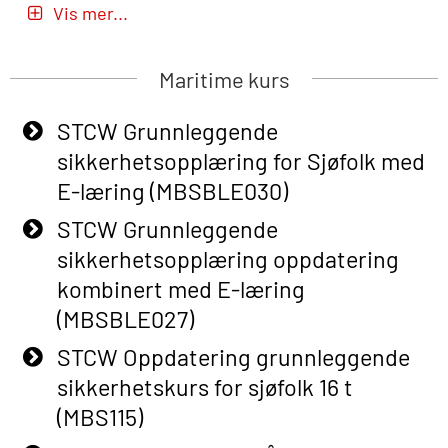
Vis mer...
E-læring (OBSBLE051)
Basic Safety Training (English) – with
Maritime kurs
Adaptive E-learning (OBSBLE047)
STCW Grunnleggende
Basic Safety Training – Refresher
sikkerhetsopplæring for Sjøfolk med
Course (English) with E-learning
E-læring (MBSBLE030)
(OBSBLE048)
STCW Grunnleggende
Basic Safety Training – Refresher
sikkerhetsopplæring oppdatering
Course (English) (OBS1063)
kombinert med E-læring
Basic Safety Training – Refresher
(MBSBLE027)
Course (English) for emergency
STCW Oppdatering grunnleggende
response personnel with Adaptive E-
sikkerhetskurs for sjøfolk 16 t
learning (OBSBLE050)
(MBS115)
Helikopterevakuering inkl pustelunge