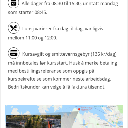
Mann-Over-Bord liten båt (MOB)
Alle dager fra 08:30 til 15:30, unntatt mandag
u/mørkekjøring – repetisjon (OSE152)
som starter 08:45.
Mørkekjøring-modul for Mann-Over-
Lunsj varierer fra dag til dag, vanligvis
Bord (hurtiggående) liten båt
mellom 11:00 og 12:00.
(OSE1001)
ROC sertifikat grunnleggende
Kursavgift og smittevernsgebyr (135 kr/dag)
(GMDSS) (ORC102)
må innbetales før kursstart. Husk å merke betaling
ROC sertifikat repetisjon (GMDSS)
med bestillingsreferanse som oppgis på
(ORC103)
kursbekreftelse som kommer neste arbeidsdag.
Bedriftskunder kan velge å få faktura tilsendt.
Skadestedsledelse (OER108)
Skadestedsledelse – repetisjon
(OER118)
Skuldermåling (OBS120)