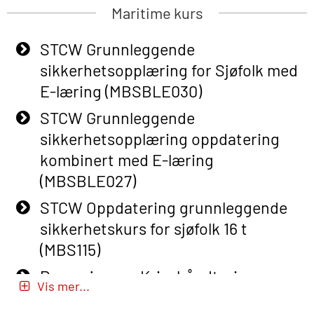
Basic Safety Training (English) – with
Maritime kurs
Adaptive E-learning (OBSBLE047)
STCW Grunnleggende
Basic Safety Training – Refresher
sikkerhetsopplæring for Sjøfolk med
Course (English) with E-learning
E-læring (MBSBLE030)
(OBSBLE048)
STCW Grunnleggende
Basic Safety Training – Refresher
sikkerhetsopplæring oppdatering
Course (English) (OBS1063)
kombinert med E-læring
Basic Safety Training – Refresher
(MBSBLE027)
Course (English) for emergency
STCW Oppdatering grunnleggende
response personnel with Adaptive E-
sikkerhetskurs for sjøfolk 16 t
learning (OBSBLE050)
(MBS115)
Helikopterevakuering inkl pustelunge
Passasjer- og Krisehåndtering
med adaptive e-læring (OSEBLE018)
Vis mer...
(MBSBLE020)
Helicopter Underwater Escape incl.