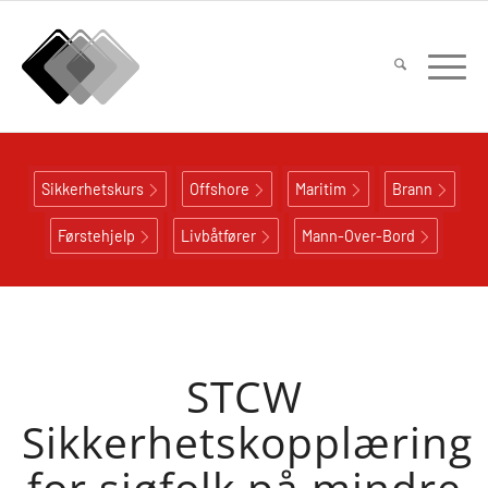
Sikkerhetskurs
Offshore
Maritim
Brann
Førstehjelp
Livbåtfører
Mann-Over-Bord
STCW
Sikkerhetskopplæring
for sjøfolk på mindre