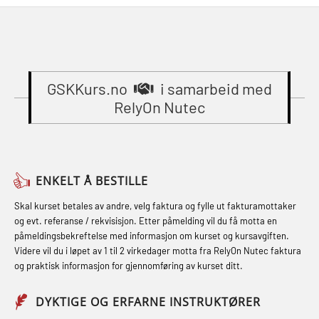
Beredskapsledelse – repetisjon
learning practical) (RBSBLE002)
(MBSBLE023)
(OER1091)
Gass kurs H2S (OSP105)
STCW Oppdatering videregående
Compressed Air Emergency
Gass kurs H2S (OSP105)
sikkerhetskurs for offiserer
Breathing System (CA-EBS) Initial
(MBSBLE024)
GSKKurs.no
i samarbeid med
Grunnkurs Industrivern (LSC115)
Deployment (OBS119)
RelyOn Nutec
STCW Oppdatering videregående
Grunnkurs Røykdykking Industrivern
Compressed Air Emergency
sikkerhetskurs for offiserer og
(LFI104)
Breathing System (CA-EBS) og
Medisinsk behandling – Kombi
Skuldermåling (OBS125)
Helikopterevakuering med HABD,
(MBSBLE021)
ENKELT Å BESTILLE
inkl. brannslukning (FSC121)
FSE Førstehjelpsøvelser (LFA108)
STCW kombi oppdatering offiserer
Skal kurset betales av andre, velg faktura og fylle ut fakturamottaker
Hjertestarter brukerkurs (OFA107)
Fallsikring (FAR108)
og evt. referanse / rekvisisjon. Etter påmelding vil du få motta en
og med.behandling (MBS134)
påmeldingsbekreftelse med informasjon om kurset og kursavgiften.
Røykdykking industrivern –
Førstehjelp – repetisjon (OFA102)
Videre vil du i løpet av 1 til 2 virkedager motta fra RelyOn Nutec faktura
STCW Kombi Oppdatering Offiserer
repetisjon (LFI105)
og praktisk informasjon for gjennomføring av kurset ditt.
Førstehjelp grunnkurs (OFABLE101)
og Medisinsk Behandling med
Sikkerhetskurs for ansatte på
Webinar (MBS1341)
GOC sertifikat grunnleggende
DYKTIGE OG ERFARNE INSTRUKTØRER
oppdrettsanlegg (LBS100)