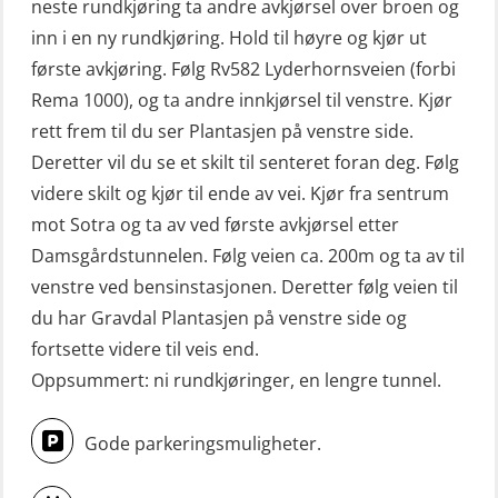
neste rundkjøring ta andre avkjørsel over broen og
Livbåtfører sliskelivbåt repetisjon
inn i en ny rundkjøring. Hold til høyre og kjør ut
(OSE1301)
første avkjøring. Følg Rv582 Lyderhornsveien (forbi
Rema 1000), og ta andre innkjørsel til venstre. Kjør
Livbåtfører sliskestuplivbåt –
rett frem til du ser Plantasjen på venstre side.
grunnleggende (OSE129)
Deretter vil du se et skilt til senteret foran deg. Følg
Mann-Over-Bord (hurtiggående) liten
videre skilt og kjør til ende av vei. Kjør fra sentrum
båt m/mørkekjøring – grunnleggende
mot Sotra og ta av ved første avkjørsel etter
(OSE114)
Damsgårdstunnelen. Følg veien ca. 200m og ta av til
Mann-Over-Bord (hurtiggående) liten
venstre ved bensinstasjonen. Deretter følg veien til
du har Gravdal Plantasjen på venstre side og
båt m/mørkekjøring – repetisjon
fortsette videre til veis end.
(OSE151)
Oppsummert: ni rundkjøringer, en lengre tunnel.
Mann-Over-Bord (hurtiggående) liten
båt u/mørkekjøring – grunnleggende
Gode parkeringsmuligheter.
(OSE1142)