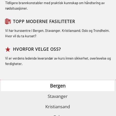
(GMDSS) (MRC101)
STCW Oppdatering for offiserer 24 t
Tidligere brannkonstabler med praktisk kunnskap om håndtering av
Ulykkesgransking – Webinar (LSP103)
nødsituasjoner.
(MBS114)
GOC sertifikat repetisjon (GMDSS)
Varme Arbeider – Slukkeøvelser
(MRC102)
STCW Medisinsk førstehjelp (MFA1081)
TOPP MODERNE FASILITETER
(LFI100)
GSK Sikkerhetskurs offshore for
STCW Medisinsk førstehjelp
Vi har kurssentre i Bergen, Stavanger, Kristiansand, Oslo og Trondheim.
oljearbeidere (OBS1055)
oppdatering (MBSBLE025)
Hvor vil du ta kurset?
GWO: BST – Offshore (Blended with
STCW Oppdatering Medisinsk
HVORFOR VELGE OSS?
Adaptive e-learning + practical)
behandling (MBSBLE018)
Vi er verdens ledende leverandør av kurs innen sikkerhet, overlevelse og
(RBSBLE018)
Påbygging fra Offshore Norge til
ferdigheter.
GWO: BST – Offshore (Blended: e-
Grunnleggende sikkerhetsopplæring
learning practical) (RBSBLE001)
for sjøfolk (MBS325)
Bergen
GWO: BST – Onshore (Blended: e-
Fallsikring (FAR108)
Stavanger
learning practical) (RBSBLE002)
GOC sertifikat grunnleggende
Kristiansand
GWO: BST Refresher – Offshore
(GMDSS) (MRC101)
(Blended with Adaptive e-learning +