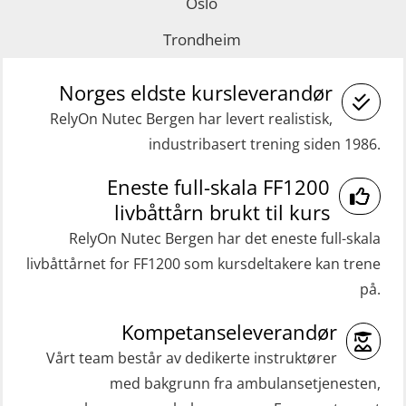
GOC sertifikat repetisjon (GMDSS)
Oslo
practical) (RBSBLE025)
(MRC102)
Trondheim
GWO: BST Refresher – Onshore
Helikopterevakuering med HABD,
(Blended with Adaptive e-learning
Norges eldste kursleverandør
inkl. brannslukning (FSC121)
practical) (RBSBLE026)
RelyOn Nutec Bergen har levert realistisk,
Medisinsk behandling 40 t (MFA104)
industribasert trening siden 1986.
GWO: BST Refresher – Onshore
Medisinsk førstehjelp 8 t (MFA108)
(Blended: e-learning practical)
Eneste full-skala FF1200
Oppdatering medisinsk behandling 8
(RBSBLE009)
livbåttårn brukt til kurs
t (MFA107)
Gass kurs H2S (OSP105)
RelyOn Nutec Bergen har det eneste full-skala
ROC sertifikat grunnleggende
livbåttårnet for FF1200 som kursdeltakere kan trene
Grunnleggende sikkerhetskurs –
(GMDSS) (ORC102)
på.
Repetisjon (Norsk) for
ROC sertifikat repetisjon (GMDSS)
beredskapspersonell med E-læring
Kompetanseleverandør
(ORC103)
(OBSBLE044)
Vårt team består av dedikerte instruktører
STCW Grunnkurs Redningsfarkoster
med bakgrunn fra ambulansetjenesten,
HLO/MOB/Søk- og Redningslag