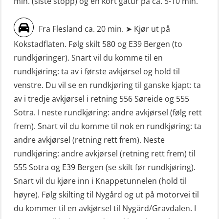
min. (siste stopp) og en kort gåtur på ca. 5-10 min.
Sikkerhetskurs for ansatte på
FF1200 (OSE1424)
oppdrettsanlegg (LBS100)
Fra Flesland ca. 20 min. ➤ Kjør ut på
Livbåtfører grunnkurs m/E-læring
Sjøfolk med særskilte sikringsplikter
Kokstadflaten. Følg skilt 580 og E39 Bergen (to
FF1200 simulator (OSEBLE007)
(MBS1191)
rundkjøringer). Snart vil du komme til en
Livbåtfører grunnkurs m/E-læring
Ulykkesgransking – Webinar (LSP103)
rundkjøring: ta av i første avkjørsel og hold til
FF48 og FF1000D (OSEBLE004)
venstre. Du vil se en rundkjøring til ganske kjapt: ta
VHF / SRC 2 dager (ORC104)
Livbåtfører grunnkurs m/E-læring
av i tredje avkjørsel i retning 556 Søreide og 555
Videregående sikkerhetsopplæring
Konvensjonell livbåt (OSEBLE005)
Sotra. I neste rundkjøring: andre avkjørsel (følg rett
for skipsoffiserer (MBS100)
frem). Snart vil du komme til nok en rundkjøring: ta
Livbåtfører konvensjonell livbåt –
andre avkjørsel (retning rett frem). Neste
grunnleggende (OSE135)
rundkjøring: andre avkjørsel (retning rett frem) til
Livbåtfører konvensjonell repetisjon
555 Sotra og E39 Bergen (se skilt før rundkjøring).
(OSE1361)
Snart vil du kjøre inn i Knappetunnelen (hold til
høyre). Følg skilting til Nygård og ut på motorvei til
Livbåtfører konvertering til FF48 inkl.
du kommer til en avkjørsel til Nygård/Gravdalen. I
repetisjon (OSE106)