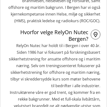
(MBSBLE022)
brannvesen, helsevesen og Forsvaret, samt
kombinasjon – repetisjon (OSC1162)
offshore og maritim bakgrunn. I Bergen har vi også
STCW Hurtiggående mann over bord
HLO/Søk & Redningslag kombinasjon
kjernekompetanse innen Helse, miljø og sikkerhet
båt (HMOB) (MSE100)
– repetisjon (OSC1161)
(HMS), praktisk ledelse og radiokurs (ROC/GOC).
STCW Hurtiggående mann over bord
Helikopterevakuering inkl.
Hvorfor velge RelyOn Nutec
båt (HMOB) oppdatering (MSE1001)
Pustelunge (OSE1251)
Bergen?
STCW Livbåtfører redningsfarkoster
Helikopterevakuering med HABD,
RelyOn Nutec har holdt til i Bergen i over 40 år.
32 t (MSE1031)
inkl. Brannslukking og Førstehjelp-
Siden 1986 har vi fokusert på forskningsbasert
sivile mannskaper (FSC119)
STCW Mann-Over-Bord
sikkerhetstrening for ansatte offshore og i maritim
(hurtiggående) 32 t m/mørkekjøring
næring. Selv om treningssenteret fokuserer på
Helikopterevakuering med HABD,
sikkerhetstrening for offshore og maritim næring,
(MSE112)
inkl. brannslukning (FSC121)
tilbyr vi skreddersydde kurs som møter behovene
STCW Redningsfarkost oppdatering
Hjertestarter brukerkurs (OFA107)
til bedrifter i alle industrier.
sliskebåt (MSE116)
Kombi Søk og Redningslag og HLO
Instruktørene våre er god trent, og kommer fra en
STCW Sikkerhetsopplæring for
repetisjonskurs med e-læring
rekke bakgrunner. Med et full-skala livbåttårn,
sjøfolk på mindre skip med eLearning
velutstyrt brannfelt og alt nødvendig utstyr som
(ABSBLE010)