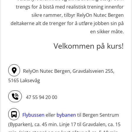
(MBSBLE003)
trengs for å bistå med realistisk trening innenfor
Kondisjonstest (OSC151)
sikre rammer, tilbyr RelyOn Nutec Bergen
STCW oppdatering Livbåtfører
Ledertrening i beredskap og
deltakerne alt de trenger for å utføre jobben sin på
redningsfarkoster 8 t – konvensjonell
krisehåndtering for plattformsjefer
en sikker måte.
båt (MSE103)
(OER105)
Velkommen på kurs!
STCW oppdatering Mann-Over-Bord
Livbåtfører FF1200 repetisjon
(hurtiggående) 16 t m/mørkekjøring
(OSE1431)
(MSE113)
Livbåtfører FF1200 repetisjon
RelyOn Nutec Bergen, Gravdalsveien 255,
STCW oppgradering for
simulator (OSE161)
5165 Laksevåg
dekksoffiserer uten fartstid 66 t
Livbåtfører Sliskelivbåt grunnkurs
(MBS124)
47 55 94 20 00
m/E-læring (OSEBLE006)
STCW oppgradering for
Livbåtfører fritt fall FF48 repetisjon
maskinoffiserer uten fartstid 66 t
Flybussen
eller
bybanen
til Bergen Sentrum
(OSE1471)
(MBS125)
(Byparken), ca. 45 min. Linje 17 til Gravdalen, ca. 15
Livbåtfører grunnkurs m/E-læring