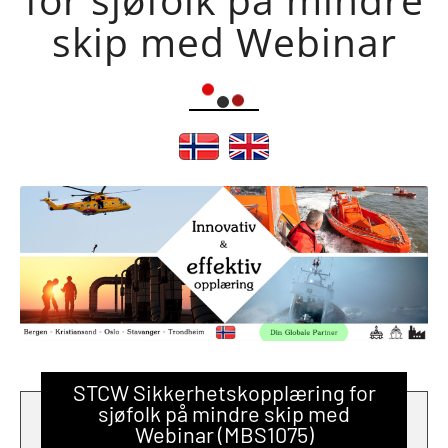
skip med Webinar
STCW Sikkerhetskopplæring for
sjøfolk på mindre skip med
Webinar (MBS1075)